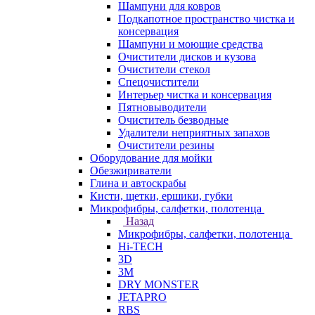
Шампуни для ковров
Подкапотное пространство чистка и
консервация
Шампуни и моющие средства
Очистители дисков и кузова
Очистители стекол
Спецочистители
Интерьер чистка и консервация
Пятновыводители
Очиститель безводные
Удалители неприятных запахов
Очистители резины
Оборудование для мойки
Обезжириватели
Глина и автоскрабы
Кисти, щетки, ершики, губки
Микрофибры, салфетки, полотенца
Назад
Микрофибры, салфетки, полотенца
Hi-TECH
3D
3М
DRY MONSTER
JETAPRO
RBS