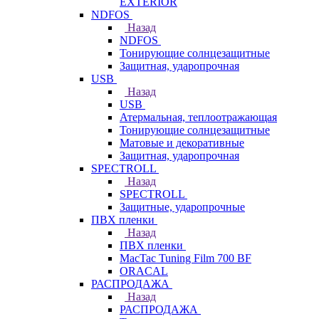
EXTERIOR
NDFOS
Назад
NDFOS
Тонирующие солнцезащитные
Защитная, ударопрочная
USB
Назад
USB
Атермальная, теплоотражающая
Тонирующие солнцезащитные
Матовые и декоративные
Защитная, ударопрочная
SPECTROLL
Назад
SPECTROLL
Защитные, ударопрочные
ПВХ пленки
Назад
ПВХ пленки
MacTac Tuning Film 700 BF
ORACAL
РАСПРОДАЖА
Назад
РАСПРОДАЖА