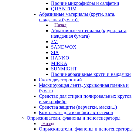
Прочие микрофибры и салфетки
QUANTUM
Абразивные материалы (круги, вата,
наждачная бумага)
Назад
Абразивные материалы (круги, вата,
наждачная бумага)
3М
SANDWOX
SIA
HANKO
MIRKA
SUNMIGHT
Прочие абразивные круги и наждачки
Скотч двусторонний
Маскирующая лента, укрывочная пленка и
бумага
Средство для стирки полировальных кругов
и микрофибр
Средства защиты (перчатки, маски...)
Комплекты для вклейки автостекол
Опрыскиватели, фланоны и пеногенераторы
Назад
Опрыскиватели, фланоны и пеногенераторы