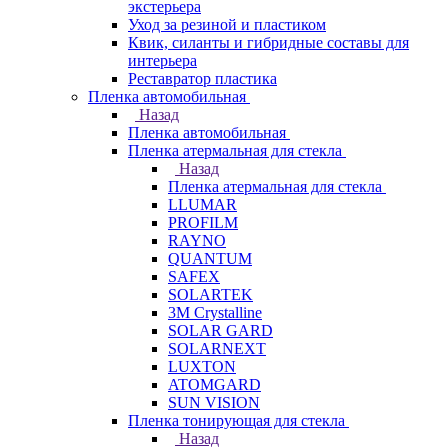
экстерьера
Уход за резиной и пластиком
Квик, силанты и гибридные составы для
интерьера
Реставратор пластика
Пленка автомобильная
Назад
Пленка автомобильная
Пленка атермальная для стекла
Назад
Пленка атермальная для стекла
LLUMAR
PROFILM
RAYNO
QUANTUM
SAFEX
SOLARTEK
3M Crystalline
SOLAR GARD
SOLARNEXT
LUXTON
ATOMGARD
SUN VISION
Пленка тонирующая для стекла
Назад