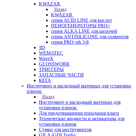
KWAZAR
Назад
KWAZAR
серия ACID LINE для кислот
ПЕНОГЕНЕРАТОРЫ PRO+
серия ALKA LINE для щелочей
серия ANTISILICONE для солвентов
серия PRO+ph 3-8
3D
WEMATEC
WaveX
GLOSSWORK
ТРИГГЕРЫ
ЗАПАСНЫЕ ЧАСТИ
КЕГА
Инструмент и расходный материал для установки
пленок
Назад
Инструмент и расходный материал для
установки пленок
Для предотвращения попадания влаги
Технические жидкости и активаторы для
установки пленок
Сумки для инструментов
GILA (GDI Tools)