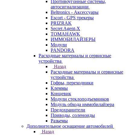
Противоугонные системы,
автосигнализации
Beltronics - Аксессуары
Escort - GPS трекеры
PRIZRAK
Secret Agent-X
TOMAHAWK
ИММОБИЛАЙЗЕРЫ
Модули
PANDORA
Расходные материалы и сервисные
устройства
Назад
Расходные материалы и сервисные
устройства
Гофры, переходники
Клеммы
Концевик
Модули стеклоподъемников
Модуль обхода иммобилайзера
Предохранители
Приводы, соленоиды
Разьемы
Дополнительное оснащение автомобилей
Назад