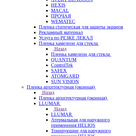
HEXIS
MACAL
ПРОЧАЯ
WEMATEC
Пленка статическая для защиты экранов
Рекламный материал
Услуга по РЕЗКЕ ЛЕКАЛ
Пленка хамелеон для стекла
Назад
Пленка хамелеон для стекла
QUANTUM
ControlTek
SAFEX
ATOMGARD
SUN VISION
Пленка архитектурная (оконная)
Назад
Пленка архитектурная (оконная)
LLUMAR
Назад
LLUMAR
Атермальная для наружного
применения HELIOS
Тонирующие для наружного