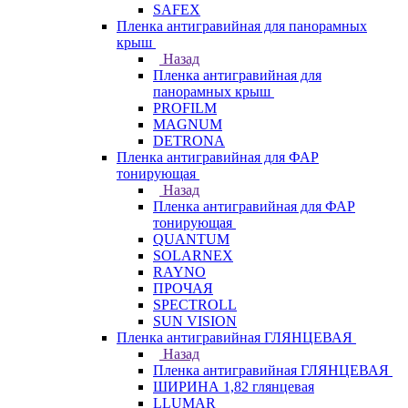
SAFEX
Пленка антигравийная для панорамных
крыш
Назад
Пленка антигравийная для
панорамных крыш
PROFILM
MAGNUM
DETRONA
Пленка антигравийная для ФАР
тонирующая
Назад
Пленка антигравийная для ФАР
тонирующая
QUANTUM
SOLARNEX
RAYNO
ПРОЧАЯ
SPECTROLL
SUN VISION
Пленка антигравийная ГЛЯНЦЕВАЯ
Назад
Пленка антигравийная ГЛЯНЦЕВАЯ
ШИРИНА 1,82 глянцевая
LLUMAR