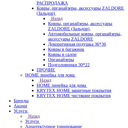
РАСПРОДАЖА
Ковры, органайзеры, аксессуары ZALDORE
(Зальдор)
Назад
Ковры, органайзеры, аксессуары
ZALDORE (Зальдор)
Автомобильные ковры, органайзеры,
аксессуары ZALDORE
Декоративная подушка 36*36
Ковры в багажник
Ковры в салон
Органайзеры
Подголовники 30*22
ПРОЧИЕ
HOME линейка для дома
Назад
HOME линейка для дома
KRYTEX HOME защитные покрытия
KRYTEX HOME чистящие покрытия
Бренды
Акции
Услуги
Назад
Услуги
Архитектурное тонирование