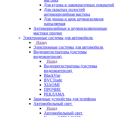
мастика
Для кузова и лакокрасочных покрытий
Для скрытых полостей
антикоррозийная мастика
Для днища и арок шумоизоляция
напыляемая
Антикоррозийные и шумоизоляционные
мастики прочие
Электронные системы для автомобиля
Назад
Электронные системы для автомобиля
Видеорегистраторы (системы
видеоконтроля)
Назад
Видеорегистраторы (системы
видеоконтроля)
BlackVue
BVCTrade
XIAOMI
ПРОЧИЕ
РЕКЛАМА
Зарядные устройства для телефона
Автомобильный свет
Назад
Автомобильный свет