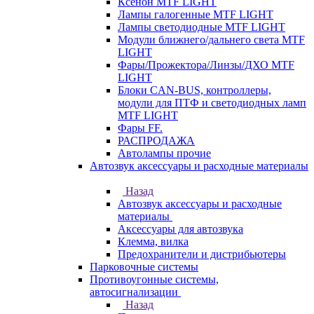
Ксенон MTF LIGHT
Лампы галогенные MTF LIGHT
Лампы светодиодные MTF LIGHT
Модули ближнего/дальнего света MTF
LIGHT
Фары/Прожектора/Линзы/ДХО MTF
LIGHT
Блоки CAN-BUS, контроллеры,
модули для ПТФ и светодиодных ламп
MTF LIGHT
Фары FF.
РАСПРОДАЖА
Автолампы прочие
Автозвук аксессуары и расходные материалы
Назад
Автозвук аксессуары и расходные
материалы
Аксессуары для автозвука
Клемма, вилка
Предохранители и дистрибьютеры
Парковочные системы
Противоугонные системы,
автосигнализации
Назад