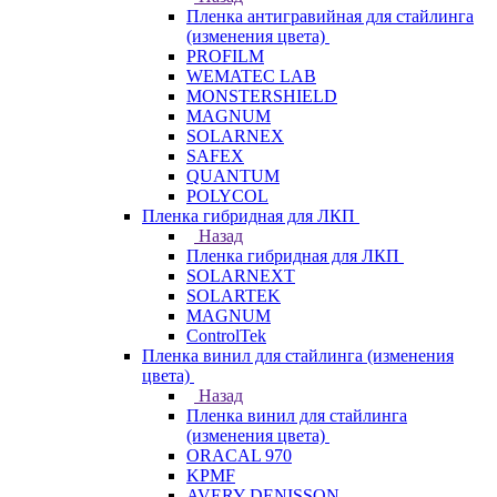
Пленка антигравийная для стайлинга
(изменения цвета)
PROFILM
WEMATEC LAB
MONSTERSHIELD
MAGNUM
SOLARNEX
SAFEX
QUANTUM
POLYCOL
Пленка гибридная для ЛКП
Назад
Пленка гибридная для ЛКП
SOLARNEXT
SOLARTEK
MAGNUM
ControlTek
Пленка винил для стайлинга (изменения
цвета)
Назад
Пленка винил для стайлинга
(изменения цвета)
ORACAL 970
KPMF
AVERY DENISSON