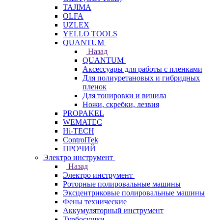
TAJIMA
OLFA
UZLEX
YELLO TOOLS
QUANTUM
Назад
QUANTUM
Аксессуары для работы с пленками
Для полиуретановых и гибридных
пленок
Для тонировки и винила
Ножи, скребки, лезвия
PROPAKEL
WEMATEC
Hi-TECH
ControlTek
ПРОЧИЙ
Электро инструмент
Назад
Электро инструмент
Роторные полировальные машины
Эксцентриковые полировальные машины
Фены технические
Аккумуляторный инструмент
Турбосушки