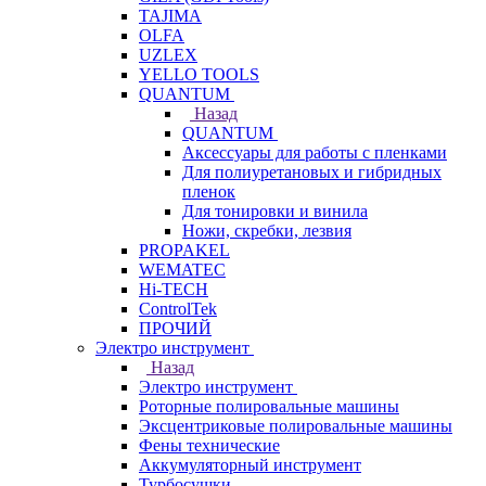
TAJIMA
OLFA
UZLEX
YELLO TOOLS
QUANTUM
Назад
QUANTUM
Аксессуары для работы с пленками
Для полиуретановых и гибридных
пленок
Для тонировки и винила
Ножи, скребки, лезвия
PROPAKEL
WEMATEC
Hi-TECH
ControlTek
ПРОЧИЙ
Электро инструмент
Назад
Электро инструмент
Роторные полировальные машины
Эксцентриковые полировальные машины
Фены технические
Аккумуляторный инструмент
Турбосушки