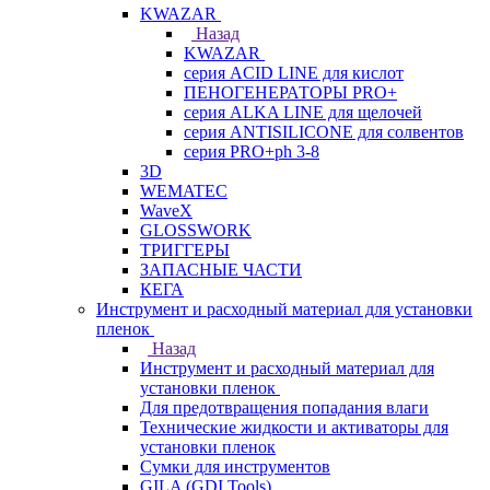
KWAZAR
Назад
KWAZAR
серия ACID LINE для кислот
ПЕНОГЕНЕРАТОРЫ PRO+
серия ALKA LINE для щелочей
серия ANTISILICONE для солвентов
серия PRO+ph 3-8
3D
WEMATEC
WaveX
GLOSSWORK
ТРИГГЕРЫ
ЗАПАСНЫЕ ЧАСТИ
КЕГА
Инструмент и расходный материал для установки
пленок
Назад
Инструмент и расходный материал для
установки пленок
Для предотвращения попадания влаги
Технические жидкости и активаторы для
установки пленок
Сумки для инструментов
GILA (GDI Tools)