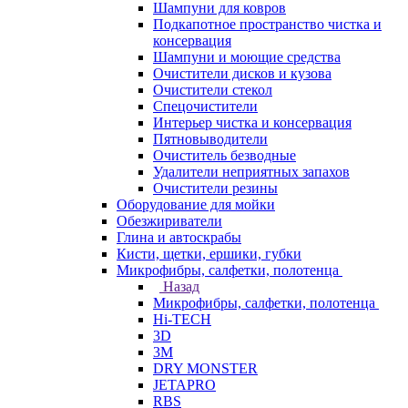
Шампуни для ковров
Подкапотное пространство чистка и
консервация
Шампуни и моющие средства
Очистители дисков и кузова
Очистители стекол
Спецочистители
Интерьер чистка и консервация
Пятновыводители
Очиститель безводные
Удалители неприятных запахов
Очистители резины
Оборудование для мойки
Обезжириватели
Глина и автоскрабы
Кисти, щетки, ершики, губки
Микрофибры, салфетки, полотенца
Назад
Микрофибры, салфетки, полотенца
Hi-TECH
3D
3М
DRY MONSTER
JETAPRO
RBS