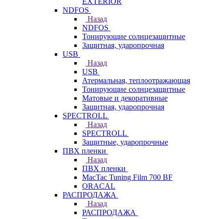
EXTERIOR
NDFOS
Назад
NDFOS
Тонирующие солнцезащитные
Защитная, ударопрочная
USB
Назад
USB
Атермальная, теплоотражающая
Тонирующие солнцезащитные
Матовые и декоративные
Защитная, ударопрочная
SPECTROLL
Назад
SPECTROLL
Защитные, ударопрочные
ПВХ пленки
Назад
ПВХ пленки
MacTac Tuning Film 700 BF
ORACAL
РАСПРОДАЖА
Назад
РАСПРОДАЖА