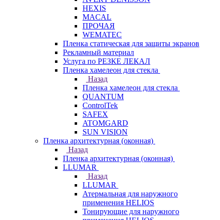
HEXIS
MACAL
ПРОЧАЯ
WEMATEC
Пленка статическая для защиты экранов
Рекламный материал
Услуга по РЕЗКЕ ЛЕКАЛ
Пленка хамелеон для стекла
Назад
Пленка хамелеон для стекла
QUANTUM
ControlTek
SAFEX
ATOMGARD
SUN VISION
Пленка архитектурная (оконная)
Назад
Пленка архитектурная (оконная)
LLUMAR
Назад
LLUMAR
Атермальная для наружного
применения HELIOS
Тонирующие для наружного