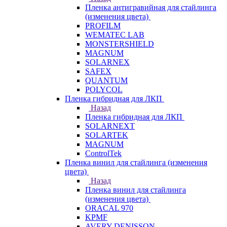
Пленка антигравийная для стайлинга
(изменения цвета)
PROFILM
WEMATEC LAB
MONSTERSHIELD
MAGNUM
SOLARNEX
SAFEX
QUANTUM
POLYCOL
Пленка гибридная для ЛКП
Назад
Пленка гибридная для ЛКП
SOLARNEXT
SOLARTEK
MAGNUM
ControlTek
Пленка винил для стайлинга (изменения
цвета)
Назад
Пленка винил для стайлинга
(изменения цвета)
ORACAL 970
KPMF
AVERY DENISSON