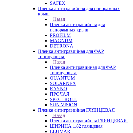
SAFEX
Пленка антигравийная для панорамных
крыш
Назад
Пленка антигравийная для
панорамных крыш
PROFILM
MAGNUM
DETRONA
Пленка антигравийная для ФАР
тонирующая
Назад
Пленка антигравийная для ФАР
тонирующая
QUANTUM
SOLARNEX
RAYNO
ПРОЧАЯ
SPECTROLL
SUN VISION
Пленка антигравийная ГЛЯНЦЕВАЯ
Назад
Пленка антигравийная ГЛЯНЦЕВАЯ
ШИРИНА 1,82 глянцевая
LLUMAR