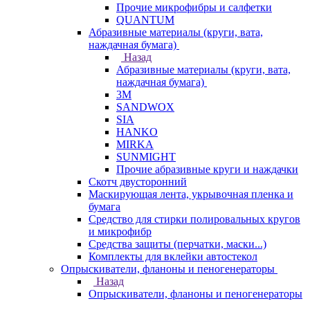
Прочие микрофибры и салфетки
QUANTUM
Абразивные материалы (круги, вата,
наждачная бумага)
Назад
Абразивные материалы (круги, вата,
наждачная бумага)
3М
SANDWOX
SIA
HANKO
MIRKA
SUNMIGHT
Прочие абразивные круги и наждачки
Скотч двусторонний
Маскирующая лента, укрывочная пленка и
бумага
Средство для стирки полировальных кругов
и микрофибр
Средства защиты (перчатки, маски...)
Комплекты для вклейки автостекол
Опрыскиватели, фланоны и пеногенераторы
Назад
Опрыскиватели, фланоны и пеногенераторы