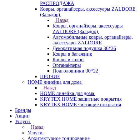
РАСПРОДАЖА
Ковры, органайзеры, аксессуары ZALDORE
(Зальдор)
Назад
Ковры, органайзеры, аксессуары
ZALDORE (Зальдор)
Автомобильные ковры, органайзеры,
аксессуары ZALDORE
Декоративная подушка 36*36
Ковры в багажник
Ковры в салон
Органайзеры
Подголовники 30*22
ПРОЧИЕ
HOME линейка для дома
Назад
HOME линейка для дома
KRYTEX HOME защитные покрытия
KRYTEX HOME чистящие покрытия
Бренды
Акции
Услуги
Назад
Услуги
Архитектурное тонирование