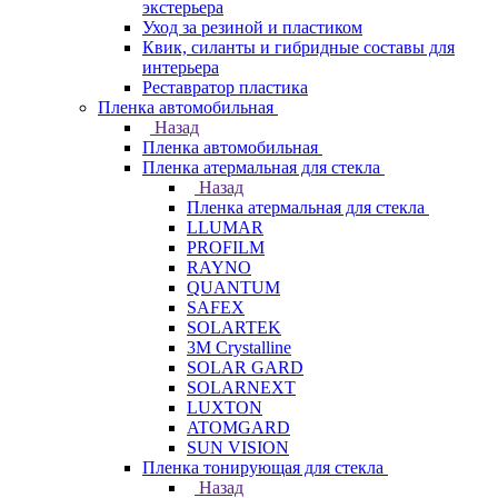
экстерьера
Уход за резиной и пластиком
Квик, силанты и гибридные составы для
интерьера
Реставратор пластика
Пленка автомобильная
Назад
Пленка автомобильная
Пленка атермальная для стекла
Назад
Пленка атермальная для стекла
LLUMAR
PROFILM
RAYNO
QUANTUM
SAFEX
SOLARTEK
3M Crystalline
SOLAR GARD
SOLARNEXT
LUXTON
ATOMGARD
SUN VISION
Пленка тонирующая для стекла
Назад