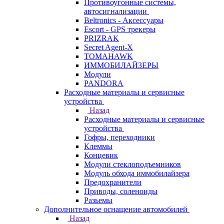
Противоугонные системы,
автосигнализации
Beltronics - Аксессуары
Escort - GPS трекеры
PRIZRAK
Secret Agent-X
TOMAHAWK
ИММОБИЛАЙЗЕРЫ
Модули
PANDORA
Расходные материалы и сервисные
устройства
Назад
Расходные материалы и сервисные
устройства
Гофры, переходники
Клеммы
Концевик
Модули стеклоподъемников
Модуль обхода иммобилайзера
Предохранители
Приводы, соленоиды
Разьемы
Дополнительное оснащение автомобилей
Назад