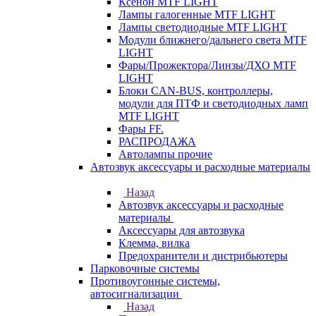
Ксенон MTF LIGHT
Лампы галогенные MTF LIGHT
Лампы светодиодные MTF LIGHT
Модули ближнего/дальнего света MTF
LIGHT
Фары/Прожектора/Линзы/ДХО MTF
LIGHT
Блоки CAN-BUS, контроллеры,
модули для ПТФ и светодиодных ламп
MTF LIGHT
Фары FF.
РАСПРОДАЖА
Автолампы прочие
Автозвук аксессуары и расходные материалы
Назад
Автозвук аксессуары и расходные
материалы
Аксессуары для автозвука
Клемма, вилка
Предохранители и дистрибьютеры
Парковочные системы
Противоугонные системы,
автосигнализации
Назад