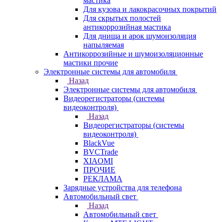
мастика
Для кузова и лакокрасочных покрытий
Для скрытых полостей
антикоррозийная мастика
Для днища и арок шумоизоляция
напыляемая
Антикоррозийные и шумоизоляционные
мастики прочие
Электронные системы для автомобиля
Назад
Электронные системы для автомобиля
Видеорегистраторы (системы
видеоконтроля)
Назад
Видеорегистраторы (системы
видеоконтроля)
BlackVue
BVCTrade
XIAOMI
ПРОЧИЕ
РЕКЛАМА
Зарядные устройства для телефона
Автомобильный свет
Назад
Автомобильный свет