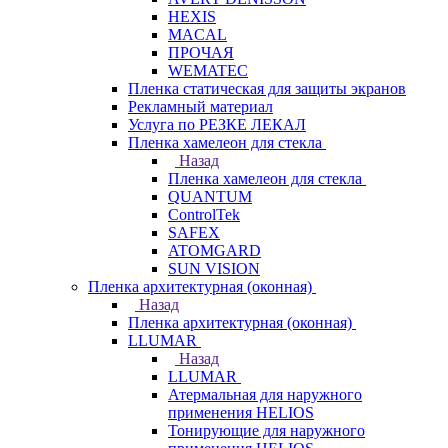
HEXIS
MACAL
ПРОЧАЯ
WEMATEC
Пленка статическая для защиты экранов
Рекламный материал
Услуга по РЕЗКЕ ЛЕКАЛ
Пленка хамелеон для стекла
Назад
Пленка хамелеон для стекла
QUANTUM
ControlTek
SAFEX
ATOMGARD
SUN VISION
Пленка архитектурная (оконная)
Назад
Пленка архитектурная (оконная)
LLUMAR
Назад
LLUMAR
Атермальная для наружного
применения HELIOS
Тонирующие для наружного