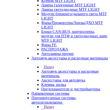
Ксенон MTF LIGHT
Лампы галогенные MTF LIGHT
Лампы светодиодные MTF LIGHT
Модули ближнего/дальнего света MTF
LIGHT
Фары/Прожектора/Линзы/ДХО MTF
LIGHT
Блоки CAN-BUS, контроллеры,
модули для ПТФ и светодиодных ламп
MTF LIGHT
Фары FF.
РАСПРОДАЖА
Автолампы прочие
Автозвук аксессуары и расходные материалы
Назад
Автозвук аксессуары и расходные
материалы
Аксессуары для автозвука
Клемма, вилка
Предохранители и дистрибьютеры
Парковочные системы
Противоугонные системы,
автосигнализации
Назад