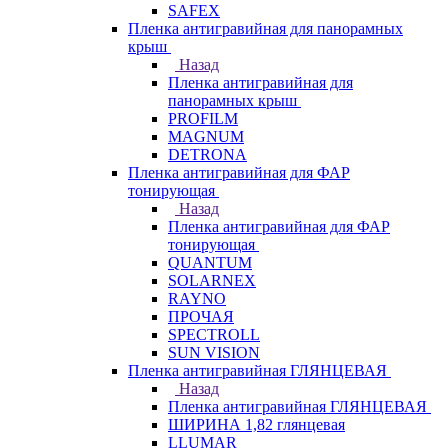
SAFEX
Пленка антигравийная для панорамных
крыш
Назад
Пленка антигравийная для
панорамных крыш
PROFILM
MAGNUM
DETRONA
Пленка антигравийная для ФАР
тонирующая
Назад
Пленка антигравийная для ФАР
тонирующая
QUANTUM
SOLARNEX
RAYNO
ПРОЧАЯ
SPECTROLL
SUN VISION
Пленка антигравийная ГЛЯНЦЕВАЯ
Назад
Пленка антигравийная ГЛЯНЦЕВАЯ
ШИРИНА 1,82 глянцевая
LLUMAR