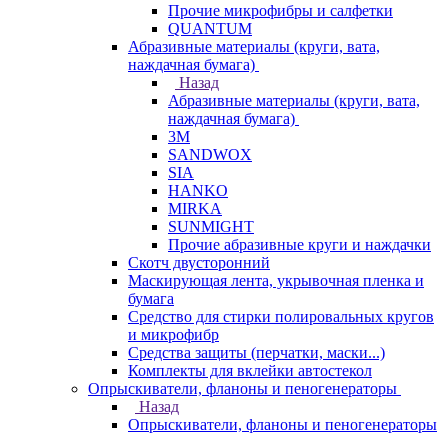
Прочие микрофибры и салфетки
QUANTUM
Абразивные материалы (круги, вата,
наждачная бумага)
Назад
Абразивные материалы (круги, вата,
наждачная бумага)
3М
SANDWOX
SIA
HANKO
MIRKA
SUNMIGHT
Прочие абразивные круги и наждачки
Скотч двусторонний
Маскирующая лента, укрывочная пленка и
бумага
Средство для стирки полировальных кругов
и микрофибр
Средства защиты (перчатки, маски...)
Комплекты для вклейки автостекол
Опрыскиватели, фланоны и пеногенераторы
Назад
Опрыскиватели, фланоны и пеногенераторы