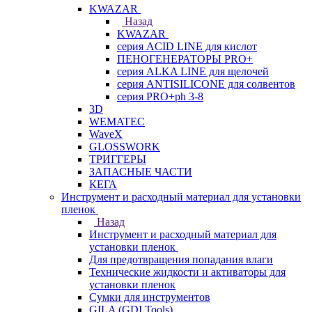
KWAZAR
Назад
KWAZAR
серия ACID LINE для кислот
ПЕНОГЕНЕРАТОРЫ PRO+
серия ALKA LINE для щелочей
серия ANTISILICONE для солвентов
серия PRO+ph 3-8
3D
WEMATEC
WaveX
GLOSSWORK
ТРИГГЕРЫ
ЗАПАСНЫЕ ЧАСТИ
КЕГА
Инструмент и расходный материал для установки
пленок
Назад
Инструмент и расходный материал для
установки пленок
Для предотвращения попадания влаги
Технические жидкости и активаторы для
установки пленок
Сумки для инструментов
GILA (GDI Tools)