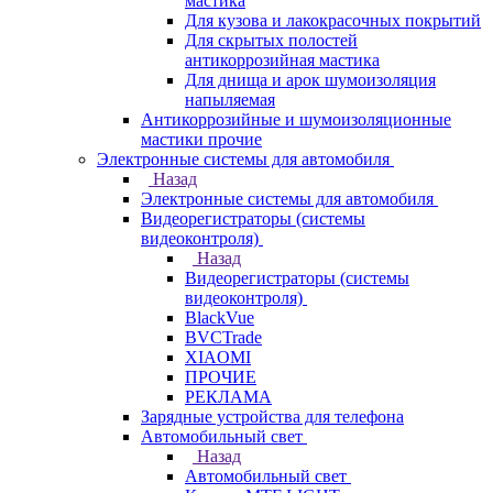
мастика
Для кузова и лакокрасочных покрытий
Для скрытых полостей
антикоррозийная мастика
Для днища и арок шумоизоляция
напыляемая
Антикоррозийные и шумоизоляционные
мастики прочие
Электронные системы для автомобиля
Назад
Электронные системы для автомобиля
Видеорегистраторы (системы
видеоконтроля)
Назад
Видеорегистраторы (системы
видеоконтроля)
BlackVue
BVCTrade
XIAOMI
ПРОЧИЕ
РЕКЛАМА
Зарядные устройства для телефона
Автомобильный свет
Назад
Автомобильный свет