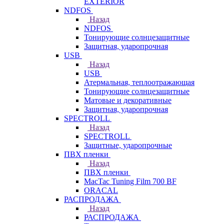
EXTERIOR
NDFOS
Назад
NDFOS
Тонирующие солнцезащитные
Защитная, ударопрочная
USB
Назад
USB
Атермальная, теплоотражающая
Тонирующие солнцезащитные
Матовые и декоративные
Защитная, ударопрочная
SPECTROLL
Назад
SPECTROLL
Защитные, ударопрочные
ПВХ пленки
Назад
ПВХ пленки
MacTac Tuning Film 700 BF
ORACAL
РАСПРОДАЖА
Назад
РАСПРОДАЖА