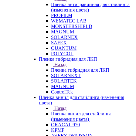
Пленка антигравийная для стайлинга
(изменения цвета)
PROFILM
WEMATEC LAB
MONSTERSHIELD
MAGNUM
SOLARNEX
SAFEX
QUANTUM
POLYCOL
Пленка гибридная для ЛКП
Назад
Пленка гибридная для ЛКП
SOLARNEXT
SOLARTEK
MAGNUM
ControlTek
Пленка винил для стайлинга (изменения
цвета)
Назад
Пленка винил для стайлинга
(изменения цвета)
ORACAL 970
KPMF
AVERY DENISSON