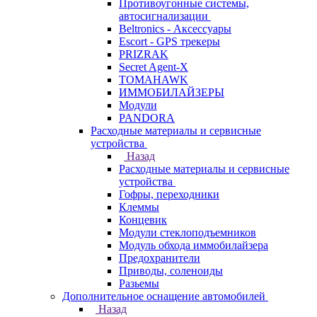
Противоугонные системы,
автосигнализации
Beltronics - Аксессуары
Escort - GPS трекеры
PRIZRAK
Secret Agent-X
TOMAHAWK
ИММОБИЛАЙЗЕРЫ
Модули
PANDORA
Расходные материалы и сервисные
устройства
Назад
Расходные материалы и сервисные
устройства
Гофры, переходники
Клеммы
Концевик
Модули стеклоподъемников
Модуль обхода иммобилайзера
Предохранители
Приводы, соленоиды
Разьемы
Дополнительное оснащение автомобилей
Назад