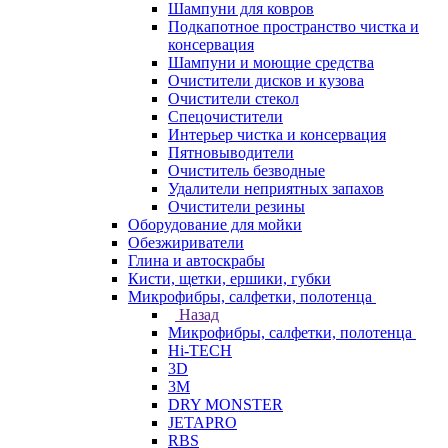
Шампуни для ковров
Подкапотное пространство чистка и
консервация
Шампуни и моющие средства
Очистители дисков и кузова
Очистители стекол
Спецочистители
Интерьер чистка и консервация
Пятновыводители
Очиститель безводные
Удалители неприятных запахов
Очистители резины
Оборудование для мойки
Обезжириватели
Глина и автоскрабы
Кисти, щетки, ершики, губки
Микрофибры, салфетки, полотенца
Назад
Микрофибры, салфетки, полотенца
Hi-TECH
3D
3М
DRY MONSTER
JETAPRO
RBS