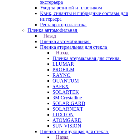
экстерьера
Уход за резиной и пластиком
Квик, силанты и гибридные составы для
интерьера
Реставратор пластика
Пленка автомобильная
Назад
Пленка автомобильная
Пленка атермальная для стекла
Назад
Пленка атермальная для стекла
LLUMAR
PROFILM
RAYNO
QUANTUM
SAFEX
SOLARTEK
3M Crystalline
SOLAR GARD
SOLARNEXT
LUXTON
ATOMGARD
SUN VISION
Пленка тонирующая для стекла
Назад