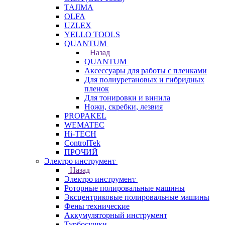
TAJIMA
OLFA
UZLEX
YELLO TOOLS
QUANTUM
Назад
QUANTUM
Аксессуары для работы с пленками
Для полиуретановых и гибридных
пленок
Для тонировки и винила
Ножи, скребки, лезвия
PROPAKEL
WEMATEC
Hi-TECH
ControlTek
ПРОЧИЙ
Электро инструмент
Назад
Электро инструмент
Роторные полировальные машины
Эксцентриковые полировальные машины
Фены технические
Аккумуляторный инструмент
Турбосушки