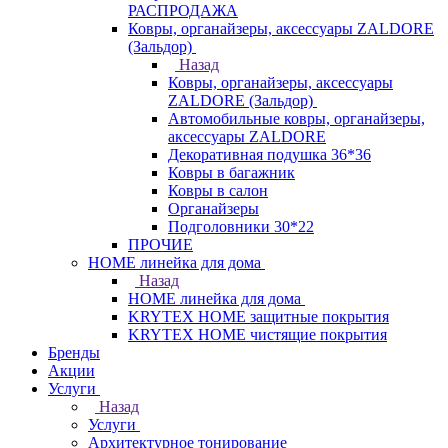
РАСПРОДАЖА
Ковры, органайзеры, аксессуары ZALDORE
(Зальдор)
Назад
Ковры, органайзеры, аксессуары
ZALDORE (Зальдор)
Автомобильные ковры, органайзеры,
аксессуары ZALDORE
Декоративная подушка 36*36
Ковры в багажник
Ковры в салон
Органайзеры
Подголовники 30*22
ПРОЧИЕ
HOME линейка для дома
Назад
HOME линейка для дома
KRYTEX HOME защитные покрытия
KRYTEX HOME чистящие покрытия
Бренды
Акции
Услуги
Назад
Услуги
Архитектурное тонирование