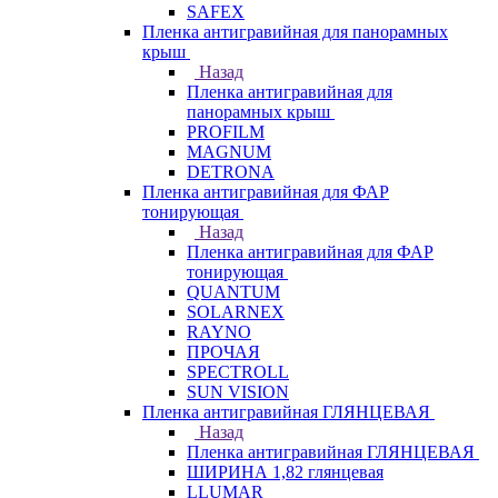
SAFEX
Пленка антигравийная для панорамных
крыш
Назад
Пленка антигравийная для
панорамных крыш
PROFILM
MAGNUM
DETRONA
Пленка антигравийная для ФАР
тонирующая
Назад
Пленка антигравийная для ФАР
тонирующая
QUANTUM
SOLARNEX
RAYNO
ПРОЧАЯ
SPECTROLL
SUN VISION
Пленка антигравийная ГЛЯНЦЕВАЯ
Назад
Пленка антигравийная ГЛЯНЦЕВАЯ
ШИРИНА 1,82 глянцевая
LLUMAR