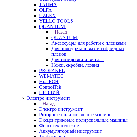
TAJIMA
OLFA
UZLEX
YELLO TOOLS
QUANTUM
Назад
QUANTUM
Аксессуары для работы с пленками
Для полиуретановых и гибридных
пленок
Для тонировки и винила
Ножи, скребки, лезвия
PROPAKEL
WEMATEC
Hi-TECH
ControlTek
ПРОЧИЙ
Электро инструмент
Назад
Электро инструмент
Роторные полировальные машины
Эксцентриковые полировальные машины
Фены технические
Аккумуляторный инструмент
Турбосушки