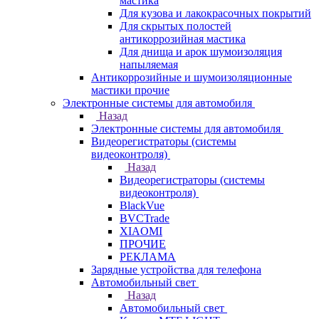
мастика
Для кузова и лакокрасочных покрытий
Для скрытых полостей
антикоррозийная мастика
Для днища и арок шумоизоляция
напыляемая
Антикоррозийные и шумоизоляционные
мастики прочие
Электронные системы для автомобиля
Назад
Электронные системы для автомобиля
Видеорегистраторы (системы
видеоконтроля)
Назад
Видеорегистраторы (системы
видеоконтроля)
BlackVue
BVCTrade
XIAOMI
ПРОЧИЕ
РЕКЛАМА
Зарядные устройства для телефона
Автомобильный свет
Назад
Автомобильный свет