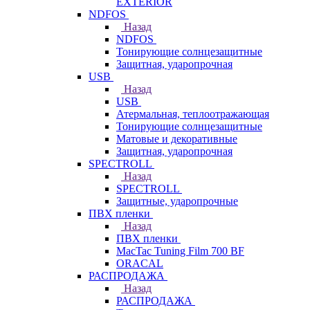
EXTERIOR
NDFOS
Назад
NDFOS
Тонирующие солнцезащитные
Защитная, ударопрочная
USB
Назад
USB
Атермальная, теплоотражающая
Тонирующие солнцезащитные
Матовые и декоративные
Защитная, ударопрочная
SPECTROLL
Назад
SPECTROLL
Защитные, ударопрочные
ПВХ пленки
Назад
ПВХ пленки
MacTac Tuning Film 700 BF
ORACAL
РАСПРОДАЖА
Назад
РАСПРОДАЖА