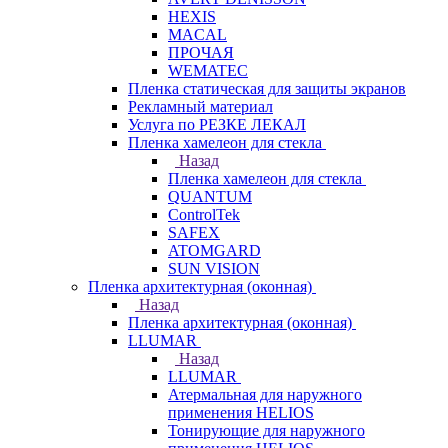
HEXIS
MACAL
ПРОЧАЯ
WEMATEC
Пленка статическая для защиты экранов
Рекламный материал
Услуга по РЕЗКЕ ЛЕКАЛ
Пленка хамелеон для стекла
Назад
Пленка хамелеон для стекла
QUANTUM
ControlTek
SAFEX
ATOMGARD
SUN VISION
Пленка архитектурная (оконная)
Назад
Пленка архитектурная (оконная)
LLUMAR
Назад
LLUMAR
Атермальная для наружного
применения HELIOS
Тонирующие для наружного