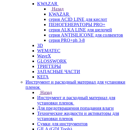
KWAZAR
Назад
KWAZAR
серия ACID LINE для кислот
ПЕНОГЕНЕРАТОРЫ PRO+
серия ALKA LINE для щелочей
серия ANTISILICONE для солвентов
серия PRO+ph 3-8
3D
WEMATEC
WaveX
GLOSSWORK
ТРИГГЕРЫ
ЗАПАСНЫЕ ЧАСТИ
КЕГА
Инструмент и расходный материал для установки
пленок
Назад
Инструмент и расходный материал для
установки пленок
Для предотвращения попадания влаги
Технические жидкости и активаторы для
установки пленок
Сумки для инструментов
GILA (GDI Tools)