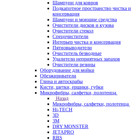
Шампуни для ковров
Подкапотное пространство чистка и
консервация
Шампуни и моющие средства
Очистители дисков и кузова
Очистители стекол
Спецочистители
Интерьер чистка и консервация
Пятновыводители
Очиститель безводные
Удалители неприятных запахов
Очистители резины
Оборудование для мойки
Обезжириватели
Глина и автоскрабы
Кисти, щетки, ершики, губки
Микрофибры, салфетки, полотенца
Назад
Микрофибры, салфетки, полотенца
Hi-TECH
3D
3М
DRY MONSTER
JETAPRO
RBS