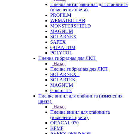
Пленка антигравийная для стайлинга
(изменения цвета)
PROFILM
WEMATEC LAB
MONSTERSHIELD
MAGNUM
SOLARNEX
SAFEX
QUANTUM
POLYCOL
Пленка гибридная для ЛКП
Назад
Пленка гибридная для ЛКП
SOLARNEXT
SOLARTEK
MAGNUM
ControlTek
Пленка винил для стайлинга (изменения
цвета)
Назад
Пленка винил для стайлинга
(изменения цвета)
ORACAL 970
KPMF
AVERY DENISSON