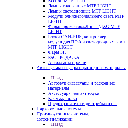
Ксенон MTF LIGHT
Лампы галогенные MTF LIGHT
Лампы светодиодные MTF LIGHT
Модули ближнего/дальнего света MTF
LIGHT
Фары/Прожектора/Линзы/ДХО MTF
LIGHT
Блоки CAN-BUS, контроллеры,
модули для ПТФ и светодиодных ламп
MTF LIGHT
Фары FF.
РАСПРОДАЖА
Автолампы прочие
Автозвук аксессуары и расходные материалы
Назад
Автозвук аксессуары и расходные
материалы
Аксессуары для автозвука
Клемма, вилка
Предохранители и дистрибьютеры
Парковочные системы
Противоугонные системы,
автосигнализации
Назад