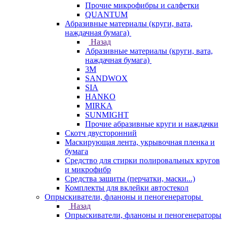
Прочие микрофибры и салфетки
QUANTUM
Абразивные материалы (круги, вата,
наждачная бумага)
Назад
Абразивные материалы (круги, вата,
наждачная бумага)
3М
SANDWOX
SIA
HANKO
MIRKA
SUNMIGHT
Прочие абразивные круги и наждачки
Скотч двусторонний
Маскирующая лента, укрывочная пленка и
бумага
Средство для стирки полировальных кругов
и микрофибр
Средства защиты (перчатки, маски...)
Комплекты для вклейки автостекол
Опрыскиватели, фланоны и пеногенераторы
Назад
Опрыскиватели, фланоны и пеногенераторы