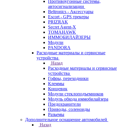
Противоугонные системы,
автосигнализации
Beltronics - Аксессуары
Escort - GPS трекеры
PRIZRAK
Secret Agent-X
TOMAHAWK
ИММОБИЛАЙЗЕРЫ
Модули
PANDORA
Расходные материалы и сервисные
устройства
Назад
Расходные материалы и сервисные
устройства
Гофры, переходники
Клеммы
Концевик
Модули стеклоподъемников
Модуль обхода иммобилайзера
Предохранители
Приводы, соленоиды
Разьемы
Дополнительное оснащение автомобилей
Назад