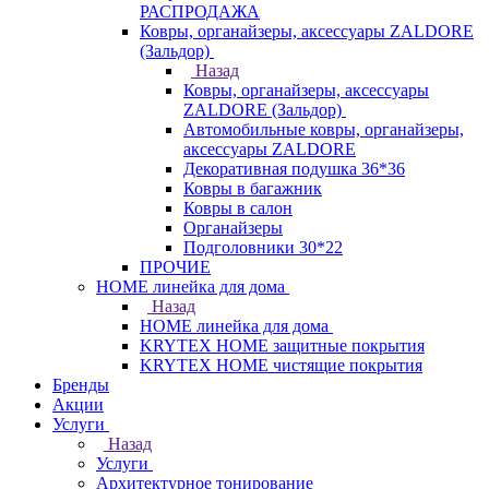
РАСПРОДАЖА
Ковры, органайзеры, аксессуары ZALDORE
(Зальдор)
Назад
Ковры, органайзеры, аксессуары
ZALDORE (Зальдор)
Автомобильные ковры, органайзеры,
аксессуары ZALDORE
Декоративная подушка 36*36
Ковры в багажник
Ковры в салон
Органайзеры
Подголовники 30*22
ПРОЧИЕ
HOME линейка для дома
Назад
HOME линейка для дома
KRYTEX HOME защитные покрытия
KRYTEX HOME чистящие покрытия
Бренды
Акции
Услуги
Назад
Услуги
Архитектурное тонирование