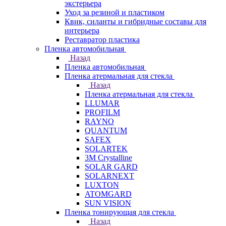
экстерьера
Уход за резиной и пластиком
Квик, силанты и гибридные составы для
интерьера
Реставратор пластика
Пленка автомобильная
Назад
Пленка автомобильная
Пленка атермальная для стекла
Назад
Пленка атермальная для стекла
LLUMAR
PROFILM
RAYNO
QUANTUM
SAFEX
SOLARTEK
3M Crystalline
SOLAR GARD
SOLARNEXT
LUXTON
ATOMGARD
SUN VISION
Пленка тонирующая для стекла
Назад