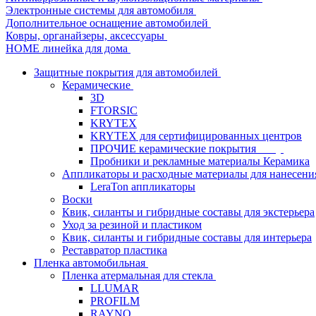
Электронные системы для автомобиля
Дополнительное оснащение автомобилей
Ковры, органайзеры, аксессуары
HOME линейка для дома
Защитные покрытия для автомобилей
Керамические
3D
FTORSIC
KRYTEX
KRYTEX для сертифицированных центров
ПРОЧИЕ керамические покрытия
Пробники и рекламные материалы Керамика
Аппликаторы и расходные материалы для нанесени
LeraTon аппликаторы
Воски
Квик, силанты и гибридные составы для экстерьера
Уход за резиной и пластиком
Квик, силанты и гибридные составы для интерьера
Реставратор пластика
Пленка автомобильная
Пленка атермальная для стекла
LLUMAR
PROFILM
RAYNO