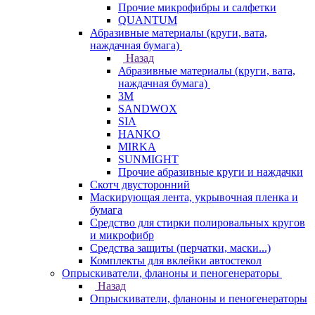
Прочие микрофибры и салфетки
QUANTUM
Абразивные материалы (круги, вата,
наждачная бумага)
Назад
Абразивные материалы (круги, вата,
наждачная бумага)
3М
SANDWOX
SIA
HANKO
MIRKA
SUNMIGHT
Прочие абразивные круги и наждачки
Скотч двусторонний
Маскирующая лента, укрывочная пленка и
бумага
Средство для стирки полировальных кругов
и микрофибр
Средства защиты (перчатки, маски...)
Комплекты для вклейки автостекол
Опрыскиватели, фланоны и пеногенераторы
Назад
Опрыскиватели, фланоны и пеногенераторы