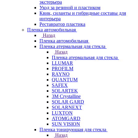
экстерьера
Уход за резиной и пластиком
Квик, силанты и гибридные составы для
интерьера
Реставратор пластика
Пленка автомобильная
Назад
Пленка автомобильная
Пленка атермальная для стекла
Назад
Пленка атермальная для стекла
LLUMAR
PROFILM
RAYNO
QUANTUM
SAFEX
SOLARTEK
3M Crystalline
SOLAR GARD
SOLARNEXT
LUXTON
ATOMGARD
SUN VISION
Пленка тонирующая для стекла
Назад