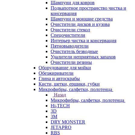
Шампуни для ковров
Подкапотное пространство чистка и
консервация
Шампуни и моющие средства
Очистители дисков и кузова
Очистители стекол
Спецочистители
Интерьер чистка и консервация
Пятновыводители
Очиститель безводные
Удалители неприятных запахов
Очистители резины
Оборудование для мойки
Обезжириватели
Глина и автоскрабы
Кисти, щетки, ершики, губки
Микрофибры, салфетки, полотенца
Назад
Микрофибры, салфетки, полотенца
Hi-TECH
3D
3М
DRY MONSTER
JETAPRO
RBS