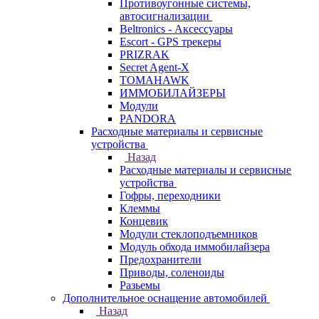
Противоугонные системы,
автосигнализации
Beltronics - Аксессуары
Escort - GPS трекеры
PRIZRAK
Secret Agent-X
TOMAHAWK
ИММОБИЛАЙЗЕРЫ
Модули
PANDORA
Расходные материалы и сервисные
устройства
Назад
Расходные материалы и сервисные
устройства
Гофры, переходники
Клеммы
Концевик
Модули стеклоподъемников
Модуль обхода иммобилайзера
Предохранители
Приводы, соленоиды
Разьемы
Дополнительное оснащение автомобилей
Назад