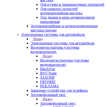
мастика
Для кузова и лакокрасочных покрытий
Для скрытых полостей
антикоррозийная мастика
Для днища и арок шумоизоляция
напыляемая
Антикоррозийные и шумоизоляционные
мастики прочие
Электронные системы для автомобиля
Назад
Электронные системы для автомобиля
Видеорегистраторы (системы
видеоконтроля)
Назад
Видеорегистраторы (системы
видеоконтроля)
BlackVue
BVCTrade
XIAOMI
ПРОЧИЕ
РЕКЛАМА
Зарядные устройства для телефона
Автомобильный свет
Назад
Автомобильный свет