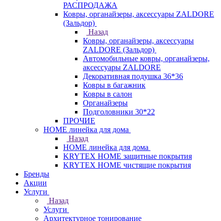
РАСПРОДАЖА
Ковры, органайзеры, аксессуары ZALDORE
(Зальдор)
Назад
Ковры, органайзеры, аксессуары
ZALDORE (Зальдор)
Автомобильные ковры, органайзеры,
аксессуары ZALDORE
Декоративная подушка 36*36
Ковры в багажник
Ковры в салон
Органайзеры
Подголовники 30*22
ПРОЧИЕ
HOME линейка для дома
Назад
HOME линейка для дома
KRYTEX HOME защитные покрытия
KRYTEX HOME чистящие покрытия
Бренды
Акции
Услуги
Назад
Услуги
Архитектурное тонирование