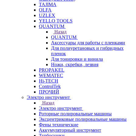
TAJIMA
OLFA
UZLEX
YELLO TOOLS
QUANTUM
Назад
QUANTUM
Аксессуары для работы с пленками
Для полиуретановых и гибридных
пленок
Для тонировки и винила
Ножи, скребки, лезвия
PROPAKEL
WEMATEC
Hi-TECH
ControlTek
ПРОЧИЙ
Электро инструмент
Назад
Электро инструмент
Роторные полировальные машины
Эксцентриковые полировальные машины
Фены технические
Аккумуляторный инструмент
Турбосушки