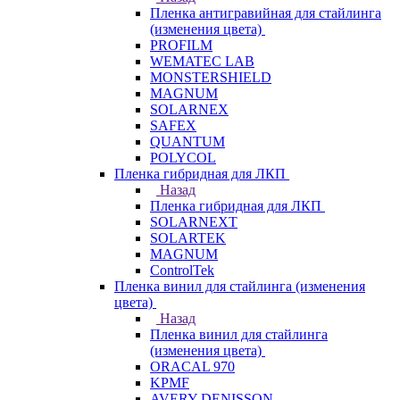
Пленка антигравийная для стайлинга
(изменения цвета)
PROFILM
WEMATEC LAB
MONSTERSHIELD
MAGNUM
SOLARNEX
SAFEX
QUANTUM
POLYCOL
Пленка гибридная для ЛКП
Назад
Пленка гибридная для ЛКП
SOLARNEXT
SOLARTEK
MAGNUM
ControlTek
Пленка винил для стайлинга (изменения
цвета)
Назад
Пленка винил для стайлинга
(изменения цвета)
ORACAL 970
KPMF
AVERY DENISSON