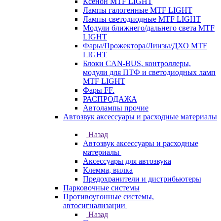
Ксенон MTF LIGHT
Лампы галогенные MTF LIGHT
Лампы светодиодные MTF LIGHT
Модули ближнего/дальнего света MTF
LIGHT
Фары/Прожектора/Линзы/ДХО MTF
LIGHT
Блоки CAN-BUS, контроллеры,
модули для ПТФ и светодиодных ламп
MTF LIGHT
Фары FF.
РАСПРОДАЖА
Автолампы прочие
Автозвук аксессуары и расходные материалы
Назад
Автозвук аксессуары и расходные
материалы
Аксессуары для автозвука
Клемма, вилка
Предохранители и дистрибьютеры
Парковочные системы
Противоугонные системы,
автосигнализации
Назад