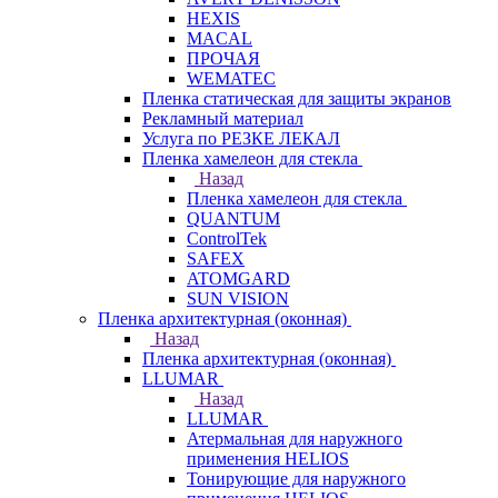
HEXIS
MACAL
ПРОЧАЯ
WEMATEC
Пленка статическая для защиты экранов
Рекламный материал
Услуга по РЕЗКЕ ЛЕКАЛ
Пленка хамелеон для стекла
Назад
Пленка хамелеон для стекла
QUANTUM
ControlTek
SAFEX
ATOMGARD
SUN VISION
Пленка архитектурная (оконная)
Назад
Пленка архитектурная (оконная)
LLUMAR
Назад
LLUMAR
Атермальная для наружного
применения HELIOS
Тонирующие для наружного