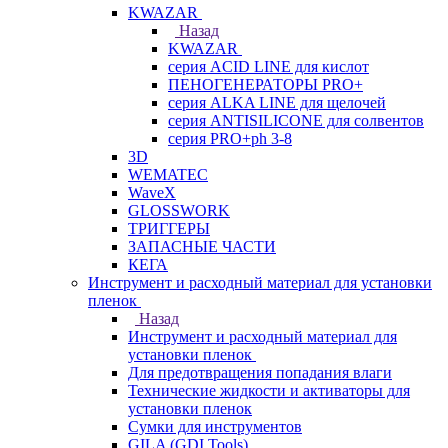
KWAZAR
Назад
KWAZAR
серия ACID LINE для кислот
ПЕНОГЕНЕРАТОРЫ PRO+
серия ALKA LINE для щелочей
серия ANTISILICONE для солвентов
серия PRO+ph 3-8
3D
WEMATEC
WaveX
GLOSSWORK
ТРИГГЕРЫ
ЗАПАСНЫЕ ЧАСТИ
КЕГА
Инструмент и расходный материал для установки
пленок
Назад
Инструмент и расходный материал для
установки пленок
Для предотвращения попадания влаги
Технические жидкости и активаторы для
установки пленок
Сумки для инструментов
GILA (GDI Tools)