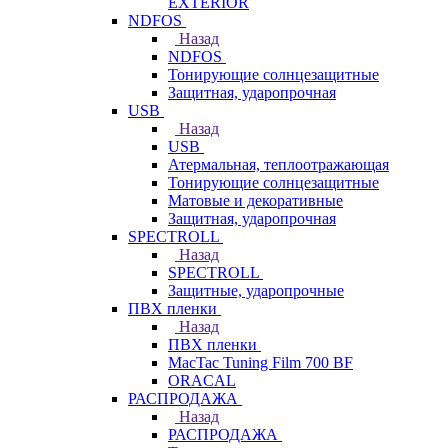
EXTERIOR
NDFOS
Назад
NDFOS
Тонирующие солнцезащитные
Защитная, ударопрочная
USB
Назад
USB
Атермальная, теплоотражающая
Тонирующие солнцезащитные
Матовые и декоративные
Защитная, ударопрочная
SPECTROLL
Назад
SPECTROLL
Защитные, ударопрочные
ПВХ пленки
Назад
ПВХ пленки
MacTac Tuning Film 700 BF
ORACAL
РАСПРОДАЖА
Назад
РАСПРОДАЖА