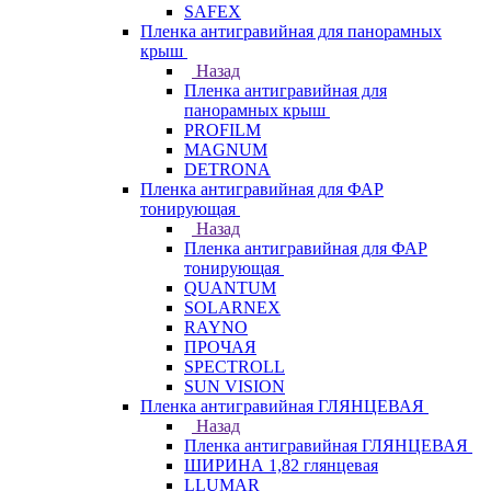
SAFEX
Пленка антигравийная для панорамных
крыш
Назад
Пленка антигравийная для
панорамных крыш
PROFILM
MAGNUM
DETRONA
Пленка антигравийная для ФАР
тонирующая
Назад
Пленка антигравийная для ФАР
тонирующая
QUANTUM
SOLARNEX
RAYNO
ПРОЧАЯ
SPECTROLL
SUN VISION
Пленка антигравийная ГЛЯНЦЕВАЯ
Назад
Пленка антигравийная ГЛЯНЦЕВАЯ
ШИРИНА 1,82 глянцевая
LLUMAR