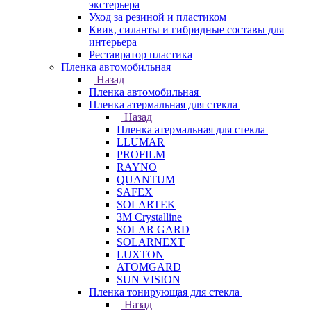
экстерьера
Уход за резиной и пластиком
Квик, силанты и гибридные составы для
интерьера
Реставратор пластика
Пленка автомобильная
Назад
Пленка автомобильная
Пленка атермальная для стекла
Назад
Пленка атермальная для стекла
LLUMAR
PROFILM
RAYNO
QUANTUM
SAFEX
SOLARTEK
3M Crystalline
SOLAR GARD
SOLARNEXT
LUXTON
ATOMGARD
SUN VISION
Пленка тонирующая для стекла
Назад