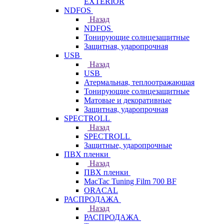
EXTERIOR
NDFOS
Назад
NDFOS
Тонирующие солнцезащитные
Защитная, ударопрочная
USB
Назад
USB
Атермальная, теплоотражающая
Тонирующие солнцезащитные
Матовые и декоративные
Защитная, ударопрочная
SPECTROLL
Назад
SPECTROLL
Защитные, ударопрочные
ПВХ пленки
Назад
ПВХ пленки
MacTac Tuning Film 700 BF
ORACAL
РАСПРОДАЖА
Назад
РАСПРОДАЖА