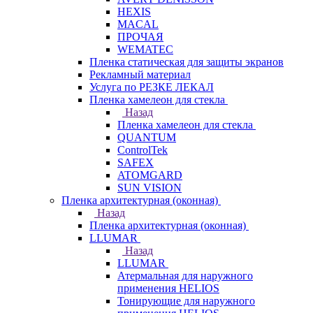
HEXIS
MACAL
ПРОЧАЯ
WEMATEC
Пленка статическая для защиты экранов
Рекламный материал
Услуга по РЕЗКЕ ЛЕКАЛ
Пленка хамелеон для стекла
Назад
Пленка хамелеон для стекла
QUANTUM
ControlTek
SAFEX
ATOMGARD
SUN VISION
Пленка архитектурная (оконная)
Назад
Пленка архитектурная (оконная)
LLUMAR
Назад
LLUMAR
Атермальная для наружного
применения HELIOS
Тонирующие для наружного