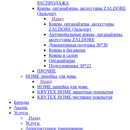
РАСПРОДАЖА
Ковры, органайзеры, аксессуары ZALDORE
(Зальдор)
Назад
Ковры, органайзеры, аксессуары
ZALDORE (Зальдор)
Автомобильные ковры, органайзеры,
аксессуары ZALDORE
Декоративная подушка 36*36
Ковры в багажник
Ковры в салон
Органайзеры
Подголовники 30*22
ПРОЧИЕ
HOME линейка для дома
Назад
HOME линейка для дома
KRYTEX HOME защитные покрытия
KRYTEX HOME чистящие покрытия
Бренды
Акции
Услуги
Назад
Услуги
Архитектурное тонирование