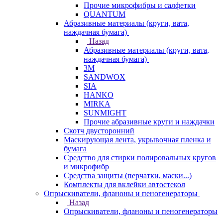
Прочие микрофибры и салфетки
QUANTUM
Абразивные материалы (круги, вата,
наждачная бумага)
Назад
Абразивные материалы (круги, вата,
наждачная бумага)
3М
SANDWOX
SIA
HANKO
MIRKA
SUNMIGHT
Прочие абразивные круги и наждачки
Скотч двусторонний
Маскирующая лента, укрывочная пленка и
бумага
Средство для стирки полировальных кругов
и микрофибр
Средства защиты (перчатки, маски...)
Комплекты для вклейки автостекол
Опрыскиватели, фланоны и пеногенераторы
Назад
Опрыскиватели, фланоны и пеногенераторы