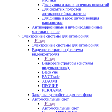
мастика
Для кузова и лакокрасочных покрытий
Для скрытых полостей
антикоррозийная мастика
Для днища и арок шумоизоляция
напыляемая
Антикоррозийные и шумоизоляционные
мастики прочие
Электронные системы для автомобиля
Назад
Электронные системы для автомобиля
Видеорегистраторы (системы
видеоконтроля)
Назад
Видеорегистраторы (системы
видеоконтроля)
BlackVue
BVCTrade
XIAOMI
ПРОЧИЕ
РЕКЛАМА
Зарядные устройства для телефона
Автомобильный свет
Назад
Автомобильный свет