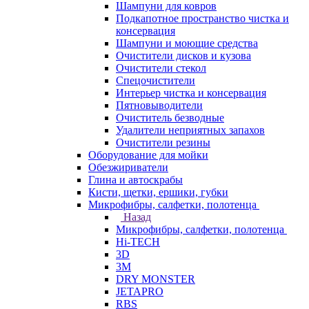
Шампуни для ковров
Подкапотное пространство чистка и
консервация
Шампуни и моющие средства
Очистители дисков и кузова
Очистители стекол
Спецочистители
Интерьер чистка и консервация
Пятновыводители
Очиститель безводные
Удалители неприятных запахов
Очистители резины
Оборудование для мойки
Обезжириватели
Глина и автоскрабы
Кисти, щетки, ершики, губки
Микрофибры, салфетки, полотенца
Назад
Микрофибры, салфетки, полотенца
Hi-TECH
3D
3М
DRY MONSTER
JETAPRO
RBS