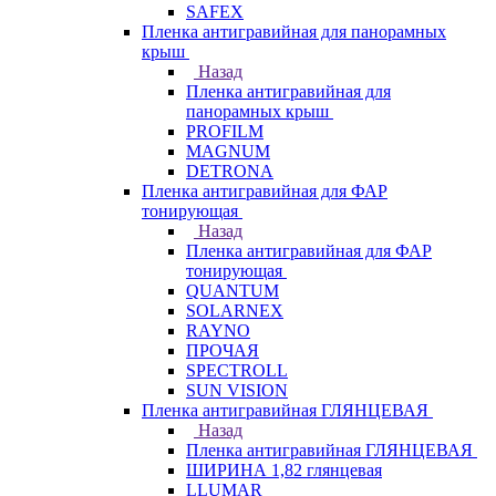
SAFEX
Пленка антигравийная для панорамных
крыш
Назад
Пленка антигравийная для
панорамных крыш
PROFILM
MAGNUM
DETRONA
Пленка антигравийная для ФАР
тонирующая
Назад
Пленка антигравийная для ФАР
тонирующая
QUANTUM
SOLARNEX
RAYNO
ПРОЧАЯ
SPECTROLL
SUN VISION
Пленка антигравийная ГЛЯНЦЕВАЯ
Назад
Пленка антигравийная ГЛЯНЦЕВАЯ
ШИРИНА 1,82 глянцевая
LLUMAR