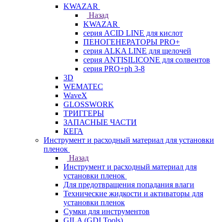
KWAZAR
Назад
KWAZAR
серия ACID LINE для кислот
ПЕНОГЕНЕРАТОРЫ PRO+
серия ALKA LINE для щелочей
серия ANTISILICONE для солвентов
серия PRO+ph 3-8
3D
WEMATEC
WaveX
GLOSSWORK
ТРИГГЕРЫ
ЗАПАСНЫЕ ЧАСТИ
КЕГА
Инструмент и расходный материал для установки
пленок
Назад
Инструмент и расходный материал для
установки пленок
Для предотвращения попадания влаги
Технические жидкости и активаторы для
установки пленок
Сумки для инструментов
GILA (GDI Tools)