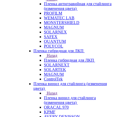
Пленка антигравийная для стайлинга
(изменения цвета)
PROFILM
WEMATEC LAB
MONSTERSHIELD
MAGNUM
SOLARNEX
SAFEX
QUANTUM
POLYCOL
Пленка гибридная для ЛКП
Назад
Пленка гибридная для ЛКП
SOLARNEXT
SOLARTEK
MAGNUM
ControlTek
Пленка винил для стайлинга (изменения
цвета)
Назад
Пленка винил для стайлинга
(изменения цвета)
ORACAL 970
KPMF
AVERY DENISSON