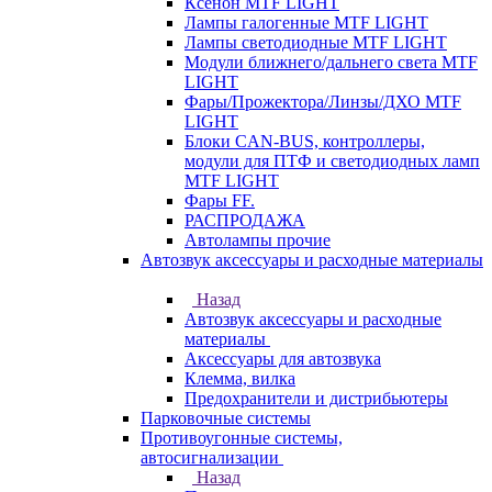
Ксенон MTF LIGHT
Лампы галогенные MTF LIGHT
Лампы светодиодные MTF LIGHT
Модули ближнего/дальнего света MTF
LIGHT
Фары/Прожектора/Линзы/ДХО MTF
LIGHT
Блоки CAN-BUS, контроллеры,
модули для ПТФ и светодиодных ламп
MTF LIGHT
Фары FF.
РАСПРОДАЖА
Автолампы прочие
Автозвук аксессуары и расходные материалы
Назад
Автозвук аксессуары и расходные
материалы
Аксессуары для автозвука
Клемма, вилка
Предохранители и дистрибьютеры
Парковочные системы
Противоугонные системы,
автосигнализации
Назад