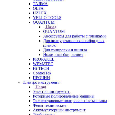
TAJIMA
OLFA
UZLEX
YELLO TOOLS
QUANTUM
Назад
QUANTUM
Аксессуары для работы с пленками
Для полиуретановых и гибридных
пленок
Для тонировки и винила
Ножи, скребки, лезвия
PROPAKEL
WEMATEC
Hi-TECH
ControlTek
ПРОЧИЙ
Электро инструмент
Назад
Электро инструмент
Роторные полировальные машины
Эксцентриковые полировальные машины
Фены технические
Аккумуляторный инструмент
Турбосушки