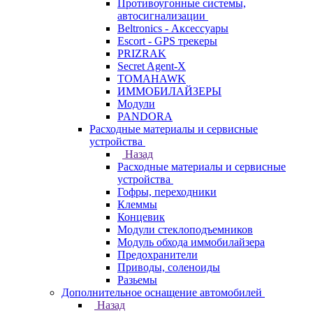
Противоугонные системы,
автосигнализации
Beltronics - Аксессуары
Escort - GPS трекеры
PRIZRAK
Secret Agent-X
TOMAHAWK
ИММОБИЛАЙЗЕРЫ
Модули
PANDORA
Расходные материалы и сервисные
устройства
Назад
Расходные материалы и сервисные
устройства
Гофры, переходники
Клеммы
Концевик
Модули стеклоподъемников
Модуль обхода иммобилайзера
Предохранители
Приводы, соленоиды
Разьемы
Дополнительное оснащение автомобилей
Назад