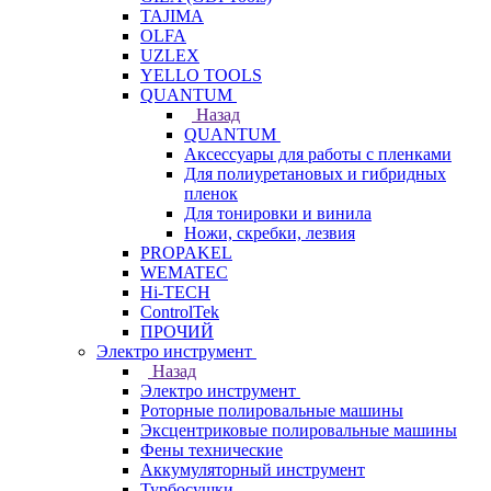
TAJIMA
OLFA
UZLEX
YELLO TOOLS
QUANTUM
Назад
QUANTUM
Аксессуары для работы с пленками
Для полиуретановых и гибридных
пленок
Для тонировки и винила
Ножи, скребки, лезвия
PROPAKEL
WEMATEC
Hi-TECH
ControlTek
ПРОЧИЙ
Электро инструмент
Назад
Электро инструмент
Роторные полировальные машины
Эксцентриковые полировальные машины
Фены технические
Аккумуляторный инструмент
Турбосушки