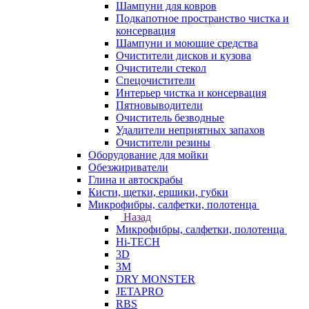
Шампуни для ковров
Подкапотное пространство чистка и
консервация
Шампуни и моющие средства
Очистители дисков и кузова
Очистители стекол
Спецочистители
Интерьер чистка и консервация
Пятновыводители
Очиститель безводные
Удалители неприятных запахов
Очистители резины
Оборудование для мойки
Обезжириватели
Глина и автоскрабы
Кисти, щетки, ершики, губки
Микрофибры, салфетки, полотенца
Назад
Микрофибры, салфетки, полотенца
Hi-TECH
3D
3М
DRY MONSTER
JETAPRO
RBS