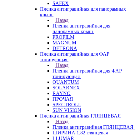
SAFEX
Пленка антигравийная для панорамных
крыш
Назад
Пленка антигравийная для
панорамных крыш
PROFILM
MAGNUM
DETRONA
Пленка антигравийная для ФАР
тонирующая
Назад
Пленка антигравийная для ФАР
тонирующая
QUANTUM
SOLARNEX
RAYNO
ПРОЧАЯ
SPECTROLL
SUN VISION
Пленка антигравийная ГЛЯНЦЕВАЯ
Назад
Пленка антигравийная ГЛЯНЦЕВАЯ
ШИРИНА 1,82 глянцевая
LLUMAR