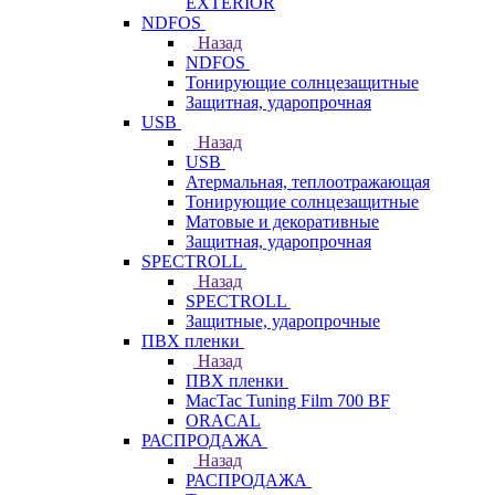
EXTERIOR
NDFOS
Назад
NDFOS
Тонирующие солнцезащитные
Защитная, ударопрочная
USB
Назад
USB
Атермальная, теплоотражающая
Тонирующие солнцезащитные
Матовые и декоративные
Защитная, ударопрочная
SPECTROLL
Назад
SPECTROLL
Защитные, ударопрочные
ПВХ пленки
Назад
ПВХ пленки
MacTac Tuning Film 700 BF
ORACAL
РАСПРОДАЖА
Назад
РАСПРОДАЖА