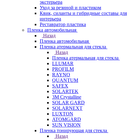
экстерьера
Уход за резиной и пластиком
Квик, силанты и гибридные составы для
интерьера
Реставратор пластика
Пленка автомобильная
Назад
Пленка автомобильная
Пленка атермальная для стекла
Назад
Пленка атермальная для стекла
LLUMAR
PROFILM
RAYNO
QUANTUM
SAFEX
SOLARTEK
3M Crystalline
SOLAR GARD
SOLARNEXT
LUXTON
ATOMGARD
SUN VISION
Пленка тонирующая для стекла
Назад