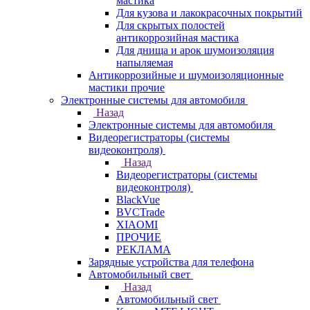
мастика
Для кузова и лакокрасочных покрытий
Для скрытых полостей
антикоррозийная мастика
Для днища и арок шумоизоляция
напыляемая
Антикоррозийные и шумоизоляционные
мастики прочие
Электронные системы для автомобиля
Назад
Электронные системы для автомобиля
Видеорегистраторы (системы
видеоконтроля)
Назад
Видеорегистраторы (системы
видеоконтроля)
BlackVue
BVCTrade
XIAOMI
ПРОЧИЕ
РЕКЛАМА
Зарядные устройства для телефона
Автомобильный свет
Назад
Автомобильный свет