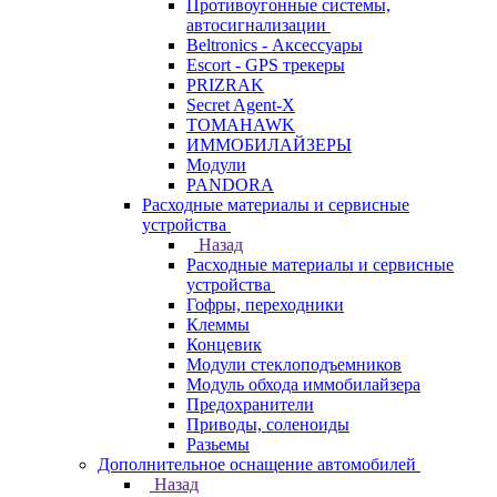
Противоугонные системы,
автосигнализации
Beltronics - Аксессуары
Escort - GPS трекеры
PRIZRAK
Secret Agent-X
TOMAHAWK
ИММОБИЛАЙЗЕРЫ
Модули
PANDORA
Расходные материалы и сервисные
устройства
Назад
Расходные материалы и сервисные
устройства
Гофры, переходники
Клеммы
Концевик
Модули стеклоподъемников
Модуль обхода иммобилайзера
Предохранители
Приводы, соленоиды
Разьемы
Дополнительное оснащение автомобилей
Назад