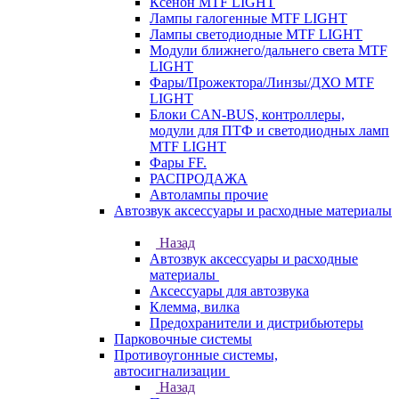
Ксенон MTF LIGHT
Лампы галогенные MTF LIGHT
Лампы светодиодные MTF LIGHT
Модули ближнего/дальнего света MTF
LIGHT
Фары/Прожектора/Линзы/ДХО MTF
LIGHT
Блоки CAN-BUS, контроллеры,
модули для ПТФ и светодиодных ламп
MTF LIGHT
Фары FF.
РАСПРОДАЖА
Автолампы прочие
Автозвук аксессуары и расходные материалы
Назад
Автозвук аксессуары и расходные
материалы
Аксессуары для автозвука
Клемма, вилка
Предохранители и дистрибьютеры
Парковочные системы
Противоугонные системы,
автосигнализации
Назад