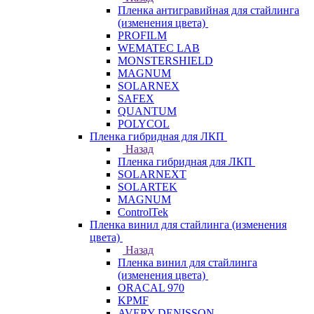
Пленка антигравийная для стайлинга
(изменения цвета)
PROFILM
WEMATEC LAB
MONSTERSHIELD
MAGNUM
SOLARNEX
SAFEX
QUANTUM
POLYCOL
Пленка гибридная для ЛКП
Назад
Пленка гибридная для ЛКП
SOLARNEXT
SOLARTEK
MAGNUM
ControlTek
Пленка винил для стайлинга (изменения
цвета)
Назад
Пленка винил для стайлинга
(изменения цвета)
ORACAL 970
KPMF
AVERY DENISSON