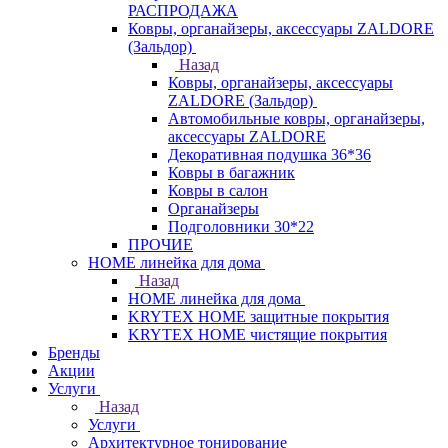
РАСПРОДАЖА
Ковры, органайзеры, аксессуары ZALDORE
(Зальдор)
Назад
Ковры, органайзеры, аксессуары
ZALDORE (Зальдор)
Автомобильные ковры, органайзеры,
аксессуары ZALDORE
Декоративная подушка 36*36
Ковры в багажник
Ковры в салон
Органайзеры
Подголовники 30*22
ПРОЧИЕ
HOME линейка для дома
Назад
HOME линейка для дома
KRYTEX HOME защитные покрытия
KRYTEX HOME чистящие покрытия
Бренды
Акции
Услуги
Назад
Услуги
Архитектурное тонирование