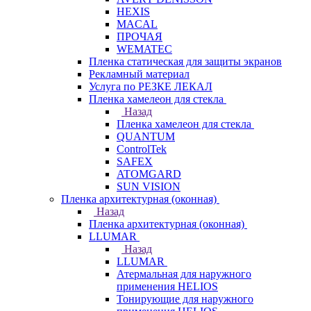
HEXIS
MACAL
ПРОЧАЯ
WEMATEC
Пленка статическая для защиты экранов
Рекламный материал
Услуга по РЕЗКЕ ЛЕКАЛ
Пленка хамелеон для стекла
Назад
Пленка хамелеон для стекла
QUANTUM
ControlTek
SAFEX
ATOMGARD
SUN VISION
Пленка архитектурная (оконная)
Назад
Пленка архитектурная (оконная)
LLUMAR
Назад
LLUMAR
Атермальная для наружного
применения HELIOS
Тонирующие для наружного