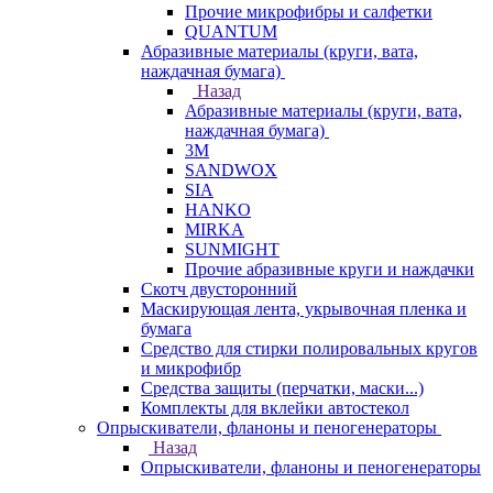
Прочие микрофибры и салфетки
QUANTUM
Абразивные материалы (круги, вата,
наждачная бумага)
Назад
Абразивные материалы (круги, вата,
наждачная бумага)
3М
SANDWOX
SIA
HANKO
MIRKA
SUNMIGHT
Прочие абразивные круги и наждачки
Скотч двусторонний
Маскирующая лента, укрывочная пленка и
бумага
Средство для стирки полировальных кругов
и микрофибр
Средства защиты (перчатки, маски...)
Комплекты для вклейки автостекол
Опрыскиватели, фланоны и пеногенераторы
Назад
Опрыскиватели, фланоны и пеногенераторы