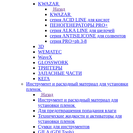
KWAZAR
Назад
KWAZAR
серия ACID LINE для кислот
ПЕНОГЕНЕРАТОРЫ PRO+
серия ALKA LINE для щелочей
серия ANTISILICONE для солвентов
серия PRO+ph 3-8
3D
WEMATEC
WaveX
GLOSSWORK
ТРИГГЕРЫ
ЗАПАСНЫЕ ЧАСТИ
КЕГА
Инструмент и расходный материал для установки
пленок
Назад
Инструмент и расходный материал для
установки пленок
Для предотвращения попадания влаги
Технические жидкости и активаторы для
установки пленок
Сумки для инструментов
GILA (GDI Tools)