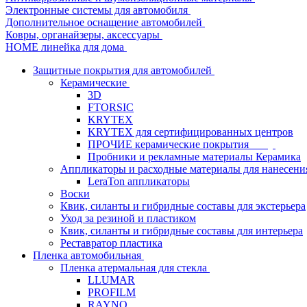
Электронные системы для автомобиля
Дополнительное оснащение автомобилей
Ковры, органайзеры, аксессуары
HOME линейка для дома
Защитные покрытия для автомобилей
Керамические
3D
FTORSIC
KRYTEX
KRYTEX для сертифицированных центров
ПРОЧИЕ керамические покрытия
Пробники и рекламные материалы Керамика
Аппликаторы и расходные материалы для нанесени
LeraTon аппликаторы
Воски
Квик, силанты и гибридные составы для экстерьера
Уход за резиной и пластиком
Квик, силанты и гибридные составы для интерьера
Реставратор пластика
Пленка автомобильная
Пленка атермальная для стекла
LLUMAR
PROFILM
RAYNO