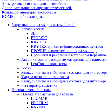
Электронные системы для автомобиля
Дополнительное оснащение автомобилей
Ковры, органайзеры, аксессуары
HOME линейка для дома
Защитные покрытия для автомобилей
Керамические
3D
FTORSIC
KRYTEX
KRYTEX для сертифицированных центров
ПРОЧИЕ керамические покрытия
Пробники и рекламные материалы Керамика
Аппликаторы и расходные материалы для нанесени
LeraTon аппликаторы
Воски
Квик, силанты и гибридные составы для экстерьера
Уход за резиной и пластиком
Квик, силанты и гибридные составы для интерьера
Реставратор пластика
Пленка автомобильная
Пленка атермальная для стекла
LLUMAR
PROFILM
RAYNO