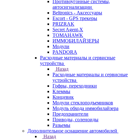
Противоугонные системы,
автосигнализации
Beltronics - Аксессуары
Escort - GPS трекеры
PRIZRAK
Secret Agent-X
TOMAHAWK
ИММОБИЛАЙЗЕРЫ
Модули
PANDORA
Расходные материалы и сервисные
устройства
Назад
Расходные материалы и сервисные
устройства
Гофры, переходники
Клеммы
Концевик
Модули стеклоподъемников
Модуль обхода иммобилайзера
Предохранители
Приводы, соленоиды
Разьемы
Дополнительное оснащение автомобилей
Назад