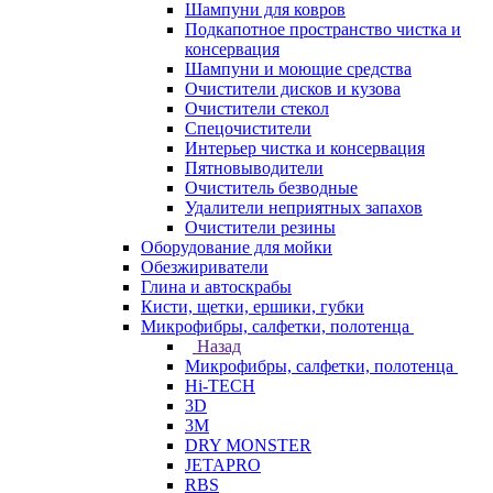
Шампуни для ковров
Подкапотное пространство чистка и
консервация
Шампуни и моющие средства
Очистители дисков и кузова
Очистители стекол
Спецочистители
Интерьер чистка и консервация
Пятновыводители
Очиститель безводные
Удалители неприятных запахов
Очистители резины
Оборудование для мойки
Обезжириватели
Глина и автоскрабы
Кисти, щетки, ершики, губки
Микрофибры, салфетки, полотенца
Назад
Микрофибры, салфетки, полотенца
Hi-TECH
3D
3М
DRY MONSTER
JETAPRO
RBS