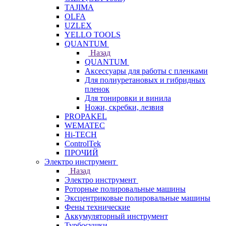
TAJIMA
OLFA
UZLEX
YELLO TOOLS
QUANTUM
Назад
QUANTUM
Аксессуары для работы с пленками
Для полиуретановых и гибридных
пленок
Для тонировки и винила
Ножи, скребки, лезвия
PROPAKEL
WEMATEC
Hi-TECH
ControlTek
ПРОЧИЙ
Электро инструмент
Назад
Электро инструмент
Роторные полировальные машины
Эксцентриковые полировальные машины
Фены технические
Аккумуляторный инструмент
Турбосушки