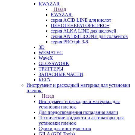
KWAZAR
Назад
KWAZAR
серия ACID LINE для кислот
ПЕНОГЕНЕРАТОРЫ PRO+
серия ALKA LINE для щелочей
серия ANTISILICONE для солвентов
серия PRO+ph 3-8
3D
WEMATEC
WaveX
GLOSSWORK
ТРИГГЕРЫ
ЗАПАСНЫЕ ЧАСТИ
КЕГА
Инструмент и расходный материал для установки
пленок
Назад
Инструмент и расходный материал для
установки пленок
Для предотвращения попадания влаги
Технические жидкости и активаторы для
установки пленок
Сумки для инструментов
GILA (GDI Tools)