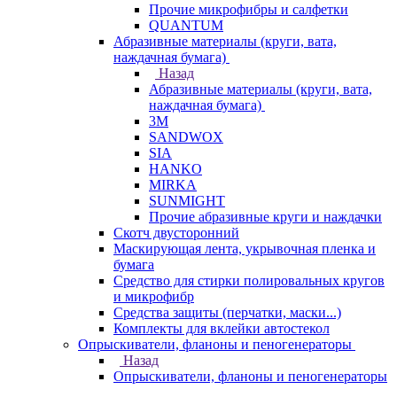
Прочие микрофибры и салфетки
QUANTUM
Абразивные материалы (круги, вата,
наждачная бумага)
Назад
Абразивные материалы (круги, вата,
наждачная бумага)
3М
SANDWOX
SIA
HANKO
MIRKA
SUNMIGHT
Прочие абразивные круги и наждачки
Скотч двусторонний
Маскирующая лента, укрывочная пленка и
бумага
Средство для стирки полировальных кругов
и микрофибр
Средства защиты (перчатки, маски...)
Комплекты для вклейки автостекол
Опрыскиватели, фланоны и пеногенераторы
Назад
Опрыскиватели, фланоны и пеногенераторы