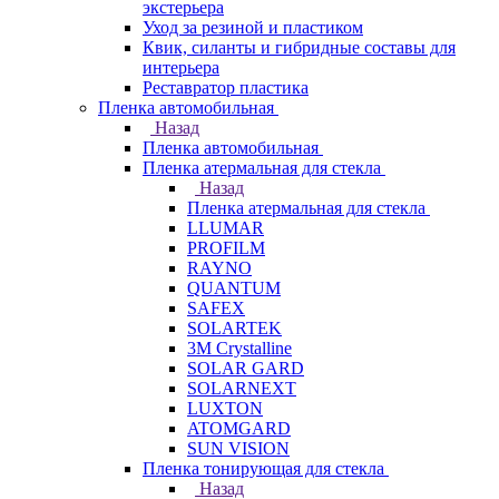
экстерьера
Уход за резиной и пластиком
Квик, силанты и гибридные составы для
интерьера
Реставратор пластика
Пленка автомобильная
Назад
Пленка автомобильная
Пленка атермальная для стекла
Назад
Пленка атермальная для стекла
LLUMAR
PROFILM
RAYNO
QUANTUM
SAFEX
SOLARTEK
3M Crystalline
SOLAR GARD
SOLARNEXT
LUXTON
ATOMGARD
SUN VISION
Пленка тонирующая для стекла
Назад