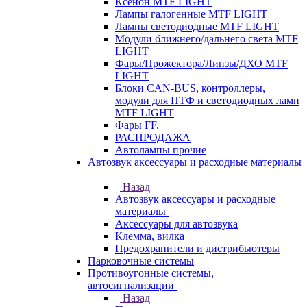
Ксенон MTF LIGHT
Лампы галогенные MTF LIGHT
Лампы светодиодные MTF LIGHT
Модули ближнего/дальнего света MTF
LIGHT
Фары/Прожектора/Линзы/ДХО MTF
LIGHT
Блоки CAN-BUS, контроллеры,
модули для ПТФ и светодиодных ламп
MTF LIGHT
Фары FF.
РАСПРОДАЖА
Автолампы прочие
Автозвук аксессуары и расходные материалы
Назад
Автозвук аксессуары и расходные
материалы
Аксессуары для автозвука
Клемма, вилка
Предохранители и дистрибьютеры
Парковочные системы
Противоугонные системы,
автосигнализации
Назад