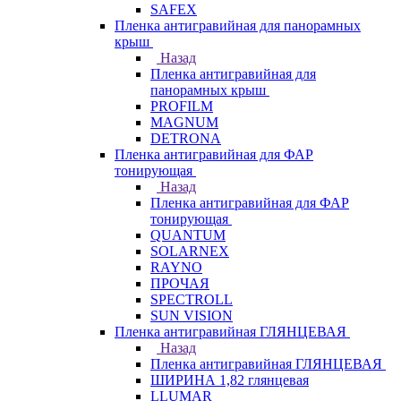
SAFEX
Пленка антигравийная для панорамных
крыш
Назад
Пленка антигравийная для
панорамных крыш
PROFILM
MAGNUM
DETRONA
Пленка антигравийная для ФАР
тонирующая
Назад
Пленка антигравийная для ФАР
тонирующая
QUANTUM
SOLARNEX
RAYNO
ПРОЧАЯ
SPECTROLL
SUN VISION
Пленка антигравийная ГЛЯНЦЕВАЯ
Назад
Пленка антигравийная ГЛЯНЦЕВАЯ
ШИРИНА 1,82 глянцевая
LLUMAR