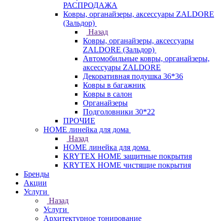
РАСПРОДАЖА
Ковры, органайзеры, аксессуары ZALDORE
(Зальдор)
Назад
Ковры, органайзеры, аксессуары
ZALDORE (Зальдор)
Автомобильные ковры, органайзеры,
аксессуары ZALDORE
Декоративная подушка 36*36
Ковры в багажник
Ковры в салон
Органайзеры
Подголовники 30*22
ПРОЧИЕ
HOME линейка для дома
Назад
HOME линейка для дома
KRYTEX HOME защитные покрытия
KRYTEX HOME чистящие покрытия
Бренды
Акции
Услуги
Назад
Услуги
Архитектурное тонирование