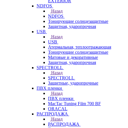
EXTERIOR
NDFOS
Назад
NDFOS
Тонирующие солнцезащитные
Защитная, ударопрочная
USB
Назад
USB
Атермальная, теплоотражающая
Тонирующие солнцезащитные
Матовые и декоративные
Защитная, ударопрочная
SPECTROLL
Назад
SPECTROLL
Защитные, ударопрочные
ПВХ пленки
Назад
ПВХ пленки
MacTac Tuning Film 700 BF
ORACAL
РАСПРОДАЖА
Назад
РАСПРОДАЖА