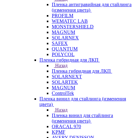
Пленка антигравийная для стайлинга
(изменения цвета)
PROFILM
WEMATEC LAB
MONSTERSHIELD
MAGNUM
SOLARNEX
SAFEX
QUANTUM
POLYCOL
Пленка гибридная для ЛКП
Назад
Пленка гибридная для ЛКП
SOLARNEXT
SOLARTEK
MAGNUM
ControlTek
Пленка винил для стайлинга (изменения
цвета)
Назад
Пленка винил для стайлинга
(изменения цвета)
ORACAL 970
KPMF
AVERY DENISSON