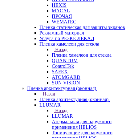
HEXIS
MACAL
ПРОЧАЯ
WEMATEC
Пленка статическая для защиты экранов
Рекламный материал
Услуга по РЕЗКЕ ЛЕКАЛ
Пленка хамелеон для стекла
Назад
Пленка хамелеон для стекла
QUANTUM
ControlTek
SAFEX
ATOMGARD
SUN VISION
Пленка архитектурная (оконная)
Назад
Пленка архитектурная (оконная)
LLUMAR
Назад
LLUMAR
Атермальная для наружного
применения HELIOS
Тонирующие для наружного