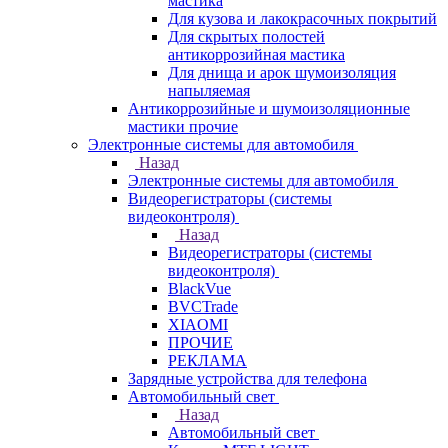
мастика
Для кузова и лакокрасочных покрытий
Для скрытых полостей
антикоррозийная мастика
Для днища и арок шумоизоляция
напыляемая
Антикоррозийные и шумоизоляционные
мастики прочие
Электронные системы для автомобиля
Назад
Электронные системы для автомобиля
Видеорегистраторы (системы
видеоконтроля)
Назад
Видеорегистраторы (системы
видеоконтроля)
BlackVue
BVCTrade
XIAOMI
ПРОЧИЕ
РЕКЛАМА
Зарядные устройства для телефона
Автомобильный свет
Назад
Автомобильный свет