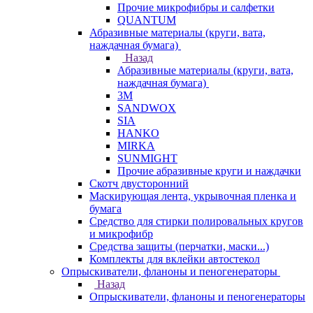
Прочие микрофибры и салфетки
QUANTUM
Абразивные материалы (круги, вата,
наждачная бумага)
Назад
Абразивные материалы (круги, вата,
наждачная бумага)
3М
SANDWOX
SIA
HANKO
MIRKA
SUNMIGHT
Прочие абразивные круги и наждачки
Скотч двусторонний
Маскирующая лента, укрывочная пленка и
бумага
Средство для стирки полировальных кругов
и микрофибр
Средства защиты (перчатки, маски...)
Комплекты для вклейки автостекол
Опрыскиватели, фланоны и пеногенераторы
Назад
Опрыскиватели, фланоны и пеногенераторы