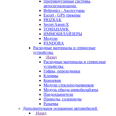
Противоугонные системы,
автосигнализации
Beltronics - Аксессуары
Escort - GPS трекеры
PRIZRAK
Secret Agent-X
TOMAHAWK
ИММОБИЛАЙЗЕРЫ
Модули
PANDORA
Расходные материалы и сервисные
устройства
Назад
Расходные материалы и сервисные
устройства
Гофры, переходники
Клеммы
Концевик
Модули стеклоподъемников
Модуль обхода иммобилайзера
Предохранители
Приводы, соленоиды
Разьемы
Дополнительное оснащение автомобилей
Назад