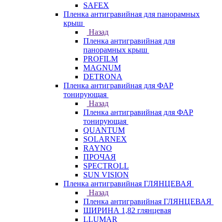
SAFEX
Пленка антигравийная для панорамных
крыш
Назад
Пленка антигравийная для
панорамных крыш
PROFILM
MAGNUM
DETRONA
Пленка антигравийная для ФАР
тонирующая
Назад
Пленка антигравийная для ФАР
тонирующая
QUANTUM
SOLARNEX
RAYNO
ПРОЧАЯ
SPECTROLL
SUN VISION
Пленка антигравийная ГЛЯНЦЕВАЯ
Назад
Пленка антигравийная ГЛЯНЦЕВАЯ
ШИРИНА 1,82 глянцевая
LLUMAR