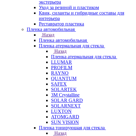
экстерьера
Уход за резиной и пластиком
Квик, силанты и гибридные составы для
интерьера
Реставратор пластика
Пленка автомобильная
Назад
Пленка автомобильная
Пленка атермальная для стекла
Назад
Пленка атермальная для стекла
LLUMAR
PROFILM
RAYNO
QUANTUM
SAFEX
SOLARTEK
3M Crystalline
SOLAR GARD
SOLARNEXT
LUXTON
ATOMGARD
SUN VISION
Пленка тонирующая для стекла
Назад