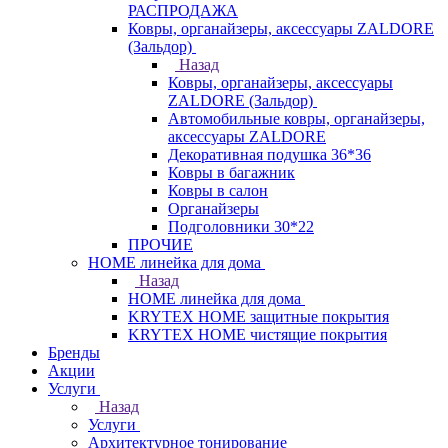
РАСПРОДАЖА
Ковры, органайзеры, аксессуары ZALDORE
(Зальдор)
Назад
Ковры, органайзеры, аксессуары
ZALDORE (Зальдор)
Автомобильные ковры, органайзеры,
аксессуары ZALDORE
Декоративная подушка 36*36
Ковры в багажник
Ковры в салон
Органайзеры
Подголовники 30*22
ПРОЧИЕ
HOME линейка для дома
Назад
HOME линейка для дома
KRYTEX HOME защитные покрытия
KRYTEX HOME чистящие покрытия
Бренды
Акции
Услуги
Назад
Услуги
Архитектурное тонирование