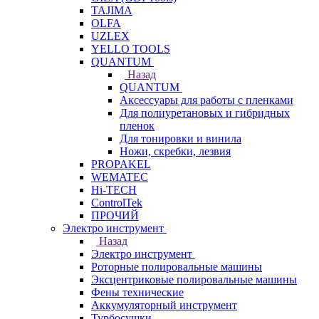
TAJIMA
OLFA
UZLEX
YELLO TOOLS
QUANTUM
Назад
QUANTUM
Аксессуары для работы с пленками
Для полиуретановых и гибридных
пленок
Для тонировки и винила
Ножи, скребки, лезвия
PROPAKEL
WEMATEC
Hi-TECH
ControlTek
ПРОЧИЙ
Электро инструмент
Назад
Электро инструмент
Роторные полировальные машины
Эксцентриковые полировальные машины
Фены технические
Аккумуляторный инструмент
Турбосушки