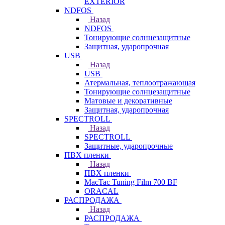
EXTERIOR
NDFOS
Назад
NDFOS
Тонирующие солнцезащитные
Защитная, ударопрочная
USB
Назад
USB
Атермальная, теплоотражающая
Тонирующие солнцезащитные
Матовые и декоративные
Защитная, ударопрочная
SPECTROLL
Назад
SPECTROLL
Защитные, ударопрочные
ПВХ пленки
Назад
ПВХ пленки
MacTac Tuning Film 700 BF
ORACAL
РАСПРОДАЖА
Назад
РАСПРОДАЖА