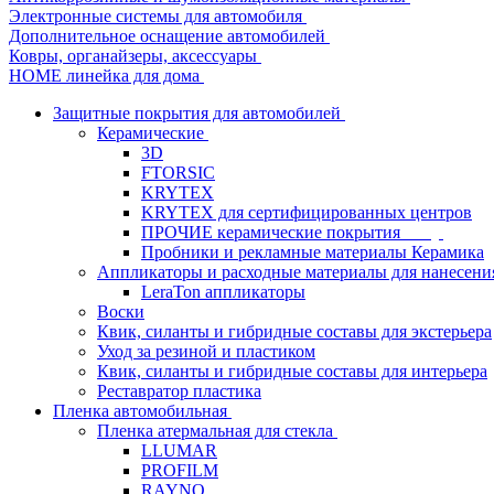
Электронные системы для автомобиля
Дополнительное оснащение автомобилей
Ковры, органайзеры, аксессуары
HOME линейка для дома
Защитные покрытия для автомобилей
Керамические
3D
FTORSIC
KRYTEX
KRYTEX для сертифицированных центров
ПРОЧИЕ керамические покрытия
Пробники и рекламные материалы Керамика
Аппликаторы и расходные материалы для нанесени
LeraTon аппликаторы
Воски
Квик, силанты и гибридные составы для экстерьера
Уход за резиной и пластиком
Квик, силанты и гибридные составы для интерьера
Реставратор пластика
Пленка автомобильная
Пленка атермальная для стекла
LLUMAR
PROFILM
RAYNO