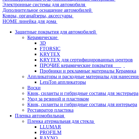
Электронные системы для автомобиля
Дополнительное оснащение автомобилей
Ковры, органайзеры, аксессуары
HOME линейка для дома
Защитные покрытия для автомобилей
Керамические
3D
FTORSIC
KRYTEX
KRYTEX для сертифицированных центров
ПРОЧИЕ керамические покрытия
Пробники и рекламные материалы Керамика
Аппликаторы и расходные материалы для нанесени
LeraTon аппликаторы
Воски
Квик, силанты и гибридные составы для экстерьера
Уход за резиной и пластиком
Квик, силанты и гибридные составы для интерьера
Реставратор пластика
Пленка автомобильная
Пленка атермальная для стекла
LLUMAR
PROFILM
RAYNO