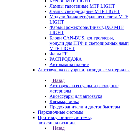
Ксенон MTF LIGHT
Лампы галогенные MTF LIGHT
Лампы светодиодные MTF LIGHT
Модули ближнего/дальнего света MTF
LIGHT
Фары/Прожектора/Линзы/ДХО MTF
LIGHT
Блоки CAN-BUS, контроллеры,
модули для ПТФ и светодиодных ламп
MTF LIGHT
Фары FF.
РАСПРОДАЖА
Автолампы прочие
Автозвук аксессуары и расходные материалы
Назад
Автозвук аксессуары и расходные
материалы
Аксессуары для автозвука
Клемма, вилка
Предохранители и дистрибьютеры
Парковочные системы
Противоугонные системы,
автосигнализации
Назад