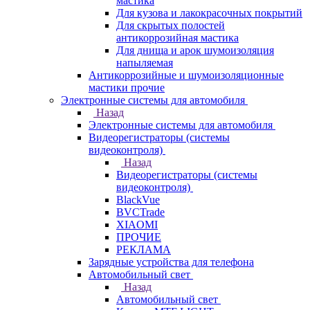
мастика
Для кузова и лакокрасочных покрытий
Для скрытых полостей
антикоррозийная мастика
Для днища и арок шумоизоляция
напыляемая
Антикоррозийные и шумоизоляционные
мастики прочие
Электронные системы для автомобиля
Назад
Электронные системы для автомобиля
Видеорегистраторы (системы
видеоконтроля)
Назад
Видеорегистраторы (системы
видеоконтроля)
BlackVue
BVCTrade
XIAOMI
ПРОЧИЕ
РЕКЛАМА
Зарядные устройства для телефона
Автомобильный свет
Назад
Автомобильный свет