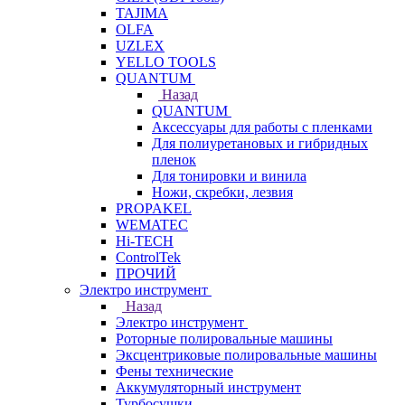
TAJIMA
OLFA
UZLEX
YELLO TOOLS
QUANTUM
Назад
QUANTUM
Аксессуары для работы с пленками
Для полиуретановых и гибридных
пленок
Для тонировки и винила
Ножи, скребки, лезвия
PROPAKEL
WEMATEC
Hi-TECH
ControlTek
ПРОЧИЙ
Электро инструмент
Назад
Электро инструмент
Роторные полировальные машины
Эксцентриковые полировальные машины
Фены технические
Аккумуляторный инструмент
Турбосушки