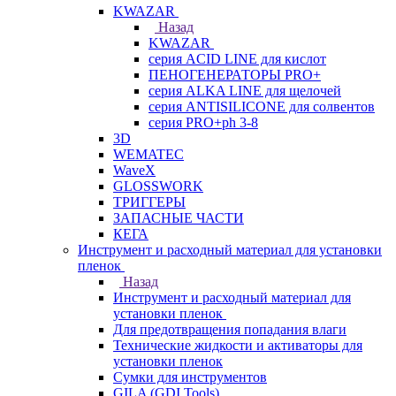
KWAZAR
Назад
KWAZAR
серия ACID LINE для кислот
ПЕНОГЕНЕРАТОРЫ PRO+
серия ALKA LINE для щелочей
серия ANTISILICONE для солвентов
серия PRO+ph 3-8
3D
WEMATEC
WaveX
GLOSSWORK
ТРИГГЕРЫ
ЗАПАСНЫЕ ЧАСТИ
КЕГА
Инструмент и расходный материал для установки
пленок
Назад
Инструмент и расходный материал для
установки пленок
Для предотвращения попадания влаги
Технические жидкости и активаторы для
установки пленок
Сумки для инструментов
GILA (GDI Tools)