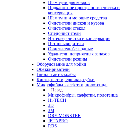
Шампуни для ковров
Подкапотное пространство чистка и
консервация
Шампуни и моющие средства
Очистители дисков и кузова
Очистители стекол
Спецочистители
Интерьер чистка и консервация
Пятновыводители
Очиститель безводные
Удалители неприятных запахов
Очистители резины
Оборудование для мойки
Обезжириватели
Глина и автоскрабы
Кисти, щетки, ершики, губки
Микрофибры, салфетки, полотенца
Назад
Микрофибры, салфетки, полотенца
Hi-TECH
3D
3М
DRY MONSTER
JETAPRO
RBS