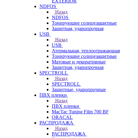
EXTERIOR
NDFOS
Назад
NDFOS
Тонирующие солнцезащитные
Защитная, ударопрочная
USB
Назад
USB
Атермальная, теплоотражающая
Тонирующие солнцезащитные
Матовые и декоративные
Защитная, ударопрочная
SPECTROLL
Назад
SPECTROLL
Защитные, ударопрочные
ПВХ пленки
Назад
ПВХ пленки
MacTac Tuning Film 700 BF
ORACAL
РАСПРОДАЖА
Назад
РАСПРОДАЖА