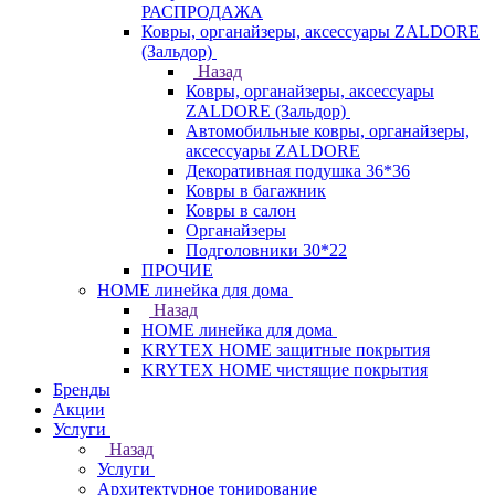
РАСПРОДАЖА
Ковры, органайзеры, аксессуары ZALDORE
(Зальдор)
Назад
Ковры, органайзеры, аксессуары
ZALDORE (Зальдор)
Автомобильные ковры, органайзеры,
аксессуары ZALDORE
Декоративная подушка 36*36
Ковры в багажник
Ковры в салон
Органайзеры
Подголовники 30*22
ПРОЧИЕ
HOME линейка для дома
Назад
HOME линейка для дома
KRYTEX HOME защитные покрытия
KRYTEX HOME чистящие покрытия
Бренды
Акции
Услуги
Назад
Услуги
Архитектурное тонирование