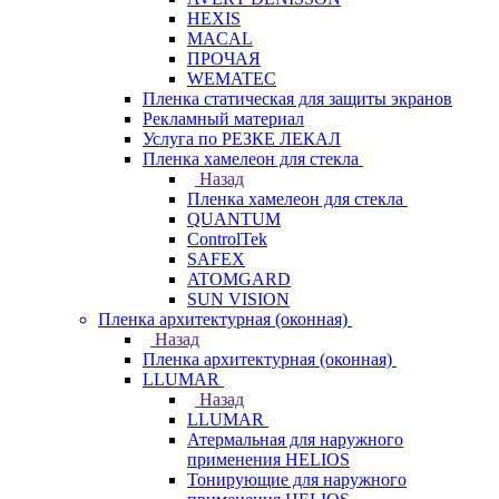
HEXIS
MACAL
ПРОЧАЯ
WEMATEC
Пленка статическая для защиты экранов
Рекламный материал
Услуга по РЕЗКЕ ЛЕКАЛ
Пленка хамелеон для стекла
Назад
Пленка хамелеон для стекла
QUANTUM
ControlTek
SAFEX
ATOMGARD
SUN VISION
Пленка архитектурная (оконная)
Назад
Пленка архитектурная (оконная)
LLUMAR
Назад
LLUMAR
Атермальная для наружного
применения HELIOS
Тонирующие для наружного