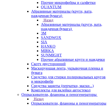
Прочие микрофибры и салфетки
QUANTUM
Абразивные материалы (круги, вата,
наждачная бумага)
Назад
Абразивные материалы (круги, вата,
наждачная бумага)
3М
SANDWOX
SIA
HANKO
MIRKA
SUNMIGHT
Прочие абразивные круги и наждачки
Скотч двусторонний
Маскирующая лента, укрывочная пленка и
бумага
Средство для стирки полировальных кругов
и микрофибр
Средства защиты (перчатки, маски...)
Комплекты для вклейки автостекол
Опрыскиватели, фланоны и пеногенераторы
Назад
Опрыскиватели, фланоны и пеногенераторы