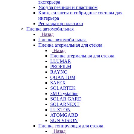
экстерьера
Уход за резиной и пластиком
Квик, силанты и гибридные составы для
интерьера
Реставратор пластика
Пленка автомобильная
Назад
Пленка автомобильная
Пленка атермальная для стекла
Назад
Пленка атермальная для стекла
LLUMAR
PROFILM
RAYNO
QUANTUM
SAFEX
SOLARTEK
3M Crystalline
SOLAR GARD
SOLARNEXT
LUXTON
ATOMGARD
SUN VISION
Пленка тонирующая для стекла
Назад