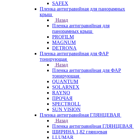
SAFEX
Пленка антигравийная для панорамных
крыш
Назад
Пленка антигравийная для
панорамных крыш
PROFILM
MAGNUM
DETRONA
Пленка антигравийная для ФАР
тонирующая
Назад
Пленка антигравийная для ФАР
тонирующая
QUANTUM
SOLARNEX
RAYNO
ПРОЧАЯ
SPECTROLL
SUN VISION
Пленка антигравийная ГЛЯНЦЕВАЯ
Назад
Пленка антигравийная ГЛЯНЦЕВАЯ
ШИРИНА 1,82 глянцевая
LLUMAR