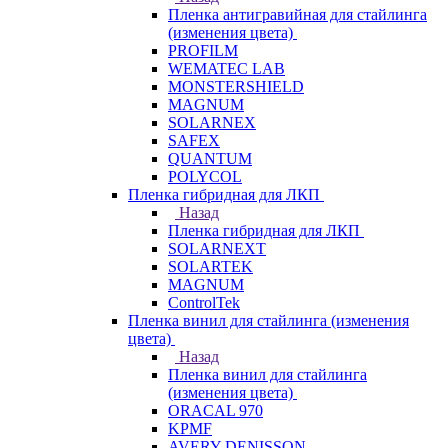
Пленка антигравийная для стайлинга
(изменения цвета)
PROFILM
WEMATEC LAB
MONSTERSHIELD
MAGNUM
SOLARNEX
SAFEX
QUANTUM
POLYCOL
Пленка гибридная для ЛКП
Назад
Пленка гибридная для ЛКП
SOLARNEXT
SOLARTEK
MAGNUM
ControlTek
Пленка винил для стайлинга (изменения
цвета)
Назад
Пленка винил для стайлинга
(изменения цвета)
ORACAL 970
KPMF
AVERY DENISSON