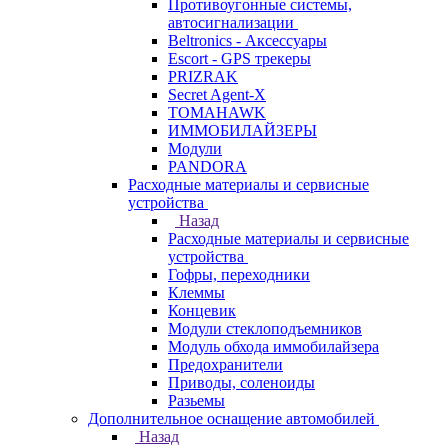
Противоугонные системы,
автосигнализации
Beltronics - Аксессуары
Escort - GPS трекеры
PRIZRAK
Secret Agent-X
TOMAHAWK
ИММОБИЛАЙЗЕРЫ
Модули
PANDORA
Расходные материалы и сервисные
устройства
Назад
Расходные материалы и сервисные
устройства
Гофры, переходники
Клеммы
Концевик
Модули стеклоподъемников
Модуль обхода иммобилайзера
Предохранители
Приводы, соленоиды
Разьемы
Дополнительное оснащение автомобилей
Назад