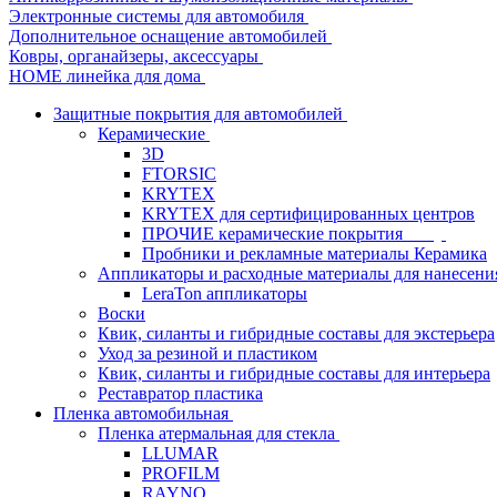
Электронные системы для автомобиля
Дополнительное оснащение автомобилей
Ковры, органайзеры, аксессуары
HOME линейка для дома
Защитные покрытия для автомобилей
Керамические
3D
FTORSIC
KRYTEX
KRYTEX для сертифицированных центров
ПРОЧИЕ керамические покрытия
Пробники и рекламные материалы Керамика
Аппликаторы и расходные материалы для нанесени
LeraTon аппликаторы
Воски
Квик, силанты и гибридные составы для экстерьера
Уход за резиной и пластиком
Квик, силанты и гибридные составы для интерьера
Реставратор пластика
Пленка автомобильная
Пленка атермальная для стекла
LLUMAR
PROFILM
RAYNO