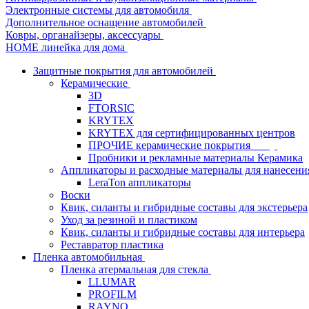
Электронные системы для автомобиля
Дополнительное оснащение автомобилей
Ковры, органайзеры, аксессуары
HOME линейка для дома
Защитные покрытия для автомобилей
Керамические
3D
FTORSIC
KRYTEX
KRYTEX для сертифицированных центров
ПРОЧИЕ керамические покрытия
Пробники и рекламные материалы Керамика
Аппликаторы и расходные материалы для нанесени
LeraTon аппликаторы
Воски
Квик, силанты и гибридные составы для экстерьера
Уход за резиной и пластиком
Квик, силанты и гибридные составы для интерьера
Реставратор пластика
Пленка автомобильная
Пленка атермальная для стекла
LLUMAR
PROFILM
RAYNO