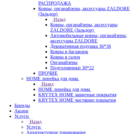
РАСПРОДАЖА
Ковры, органайзеры, аксессуары ZALDORE
(Зальдор)
Назад
Ковры, органайзеры, аксессуары
ZALDORE (Зальдор)
Автомобильные ковры, органайзеры,
аксессуары ZALDORE
Декоративная подушка 36*36
Ковры в багажник
Ковры в салон
Органайзеры
Подголовники 30*22
ПРОЧИЕ
HOME линейка для дома
Назад
HOME линейка для дома
KRYTEX HOME защитные покрытия
KRYTEX HOME чистящие покрытия
Бренды
Акции
Услуги
Назад
Услуги
Архитектурное тонирование