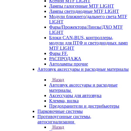
Ксенон MTF LIGHT
Лампы галогенные MTF LIGHT
Лампы светодиодные MTF LIGHT
Модули ближнего/дальнего света MTF
LIGHT
Фары/Прожектора/Линзы/ДХО MTF
LIGHT
Блоки CAN-BUS, контроллеры,
модули для ПТФ и светодиодных ламп
MTF LIGHT
Фары FF.
РАСПРОДАЖА
Автолампы прочие
Автозвук аксессуары и расходные материалы
Назад
Автозвук аксессуары и расходные
материалы
Аксессуары для автозвука
Клемма, вилка
Предохранители и дистрибьютеры
Парковочные системы
Противоугонные системы,
автосигнализации
Назад