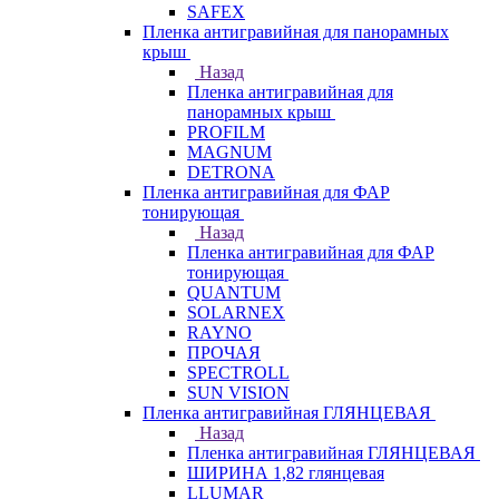
SAFEX
Пленка антигравийная для панорамных
крыш
Назад
Пленка антигравийная для
панорамных крыш
PROFILM
MAGNUM
DETRONA
Пленка антигравийная для ФАР
тонирующая
Назад
Пленка антигравийная для ФАР
тонирующая
QUANTUM
SOLARNEX
RAYNO
ПРОЧАЯ
SPECTROLL
SUN VISION
Пленка антигравийная ГЛЯНЦЕВАЯ
Назад
Пленка антигравийная ГЛЯНЦЕВАЯ
ШИРИНА 1,82 глянцевая
LLUMAR