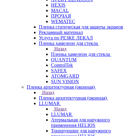
HEXIS
MACAL
ПРОЧАЯ
WEMATEC
Пленка статическая для защиты экранов
Рекламный материал
Услуга по РЕЗКЕ ЛЕКАЛ
Пленка хамелеон для стекла
Назад
Пленка хамелеон для стекла
QUANTUM
ControlTek
SAFEX
ATOMGARD
SUN VISION
Пленка архитектурная (оконная)
Назад
Пленка архитектурная (оконная)
LLUMAR
Назад
LLUMAR
Атермальная для наружного
применения HELIOS
Тонирующие для наружного