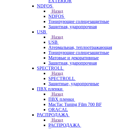
EXTERIOR
NDFOS
Назад
NDFOS
Тонирующие солнцезащитные
Защитная, ударопрочная
USB
Назад
USB
Атермальная, теплоотражающая
Тонирующие солнцезащитные
Матовые и декоративные
Защитная, ударопрочная
SPECTROLL
Назад
SPECTROLL
Защитные, ударопрочные
ПВХ пленки
Назад
ПВХ пленки
MacTac Tuning Film 700 BF
ORACAL
РАСПРОДАЖА
Назад
РАСПРОДАЖА