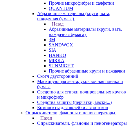
Прочие микрофибры и салфетки
QUANTUM
Абразивные материалы (круги, вата,
наждачная бумага)
Назад
Абразивные материалы (круги, вата,
наждачная бумага)
3М
SANDWOX
SIA
HANKO
MIRKA
SUNMIGHT
Прочие абразивные круги и наждачки
Скотч двусторонний
Маскирующая лента, укрывочная пленка и
бумага
Средство для стирки полировальных кругов
и микрофибр
Средства защиты (перчатки, маски...)
Комплекты для вклейки автостекол
Опрыскиватели, фланоны и пеногенераторы
Назад
Опрыскиватели, фланоны и пеногенераторы