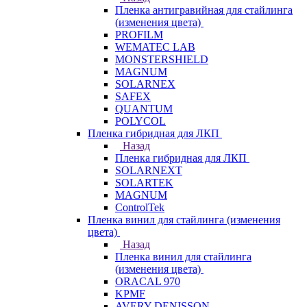
Пленка антигравийная для стайлинга
(изменения цвета)
PROFILM
WEMATEC LAB
MONSTERSHIELD
MAGNUM
SOLARNEX
SAFEX
QUANTUM
POLYCOL
Пленка гибридная для ЛКП
Назад
Пленка гибридная для ЛКП
SOLARNEXT
SOLARTEK
MAGNUM
ControlTek
Пленка винил для стайлинга (изменения
цвета)
Назад
Пленка винил для стайлинга
(изменения цвета)
ORACAL 970
KPMF
AVERY DENISSON