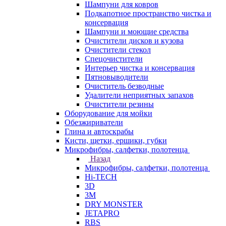
Шампуни для ковров
Подкапотное пространство чистка и
консервация
Шампуни и моющие средства
Очистители дисков и кузова
Очистители стекол
Спецочистители
Интерьер чистка и консервация
Пятновыводители
Очиститель безводные
Удалители неприятных запахов
Очистители резины
Оборудование для мойки
Обезжириватели
Глина и автоскрабы
Кисти, щетки, ершики, губки
Микрофибры, салфетки, полотенца
Назад
Микрофибры, салфетки, полотенца
Hi-TECH
3D
3М
DRY MONSTER
JETAPRO
RBS