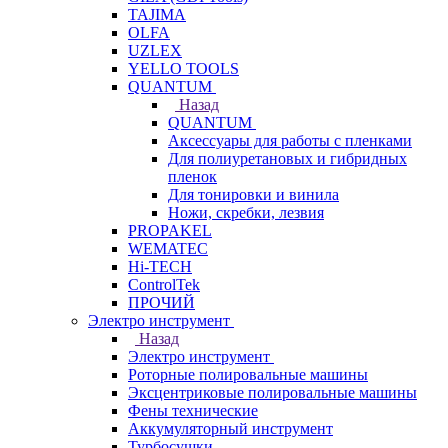
TAJIMA
OLFA
UZLEX
YELLO TOOLS
QUANTUM
Назад
QUANTUM
Аксессуары для работы с пленками
Для полиуретановых и гибридных
пленок
Для тонировки и винила
Ножи, скребки, лезвия
PROPAKEL
WEMATEC
Hi-TECH
ControlTek
ПРОЧИЙ
Электро инструмент
Назад
Электро инструмент
Роторные полировальные машины
Эксцентриковые полировальные машины
Фены технические
Аккумуляторный инструмент
Турбосушки