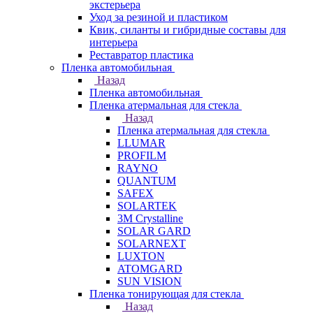
экстерьера
Уход за резиной и пластиком
Квик, силанты и гибридные составы для
интерьера
Реставратор пластика
Пленка автомобильная
Назад
Пленка автомобильная
Пленка атермальная для стекла
Назад
Пленка атермальная для стекла
LLUMAR
PROFILM
RAYNO
QUANTUM
SAFEX
SOLARTEK
3M Crystalline
SOLAR GARD
SOLARNEXT
LUXTON
ATOMGARD
SUN VISION
Пленка тонирующая для стекла
Назад