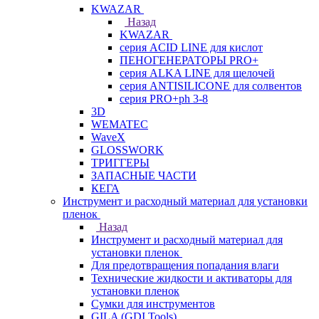
KWAZAR
Назад
KWAZAR
серия ACID LINE для кислот
ПЕНОГЕНЕРАТОРЫ PRO+
серия ALKA LINE для щелочей
серия ANTISILICONE для солвентов
серия PRO+ph 3-8
3D
WEMATEC
WaveX
GLOSSWORK
ТРИГГЕРЫ
ЗАПАСНЫЕ ЧАСТИ
КЕГА
Инструмент и расходный материал для установки
пленок
Назад
Инструмент и расходный материал для
установки пленок
Для предотвращения попадания влаги
Технические жидкости и активаторы для
установки пленок
Сумки для инструментов
GILA (GDI Tools)