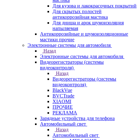
мастика
Для кузова и лакокрасочных покрытий
Для скрытых полостей
антикоррозийная мастика
Для днища и арок шумоизоляция
напыляемая
Антикоррозийные и шумоизоляционные
мастики прочие
Электронные системы для автомобиля
Назад
Электронные системы для автомобиля
Видеорегистраторы (системы
видеоконтроля)
Назад
Видеорегистраторы (системы
видеоконтроля)
BlackVue
BVCTrade
XIAOMI
ПРОЧИЕ
РЕКЛАМА
Зарядные устройства для телефона
Автомобильный свет
Назад
Автомобильный свет