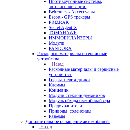
Противоугонные системы,
автосигнализации
Beltronics - Аксессуары
Escort - GPS трекеры
PRIZRAK
Secret Agent-X
TOMAHAWK
ИММОБИЛАЙЗЕРЫ
Модули
PANDORA
Расходные материалы и сервисные
устройства
Назад
Расходные материалы и сервисные
устройства
Гофры, переходники
Клеммы
Концевик
Модули стеклоподъемников
Модуль обхода иммобилайзера
Предохранители
Приводы, соленоиды
Разьемы
Дополнительное оснащение автомобилей
Назад