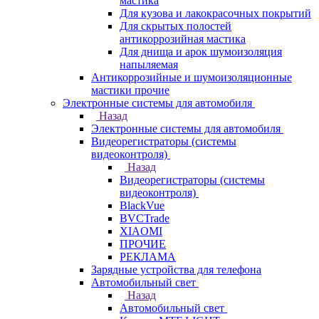
мастика
Для кузова и лакокрасочных покрытий
Для скрытых полостей
антикоррозийная мастика
Для днища и арок шумоизоляция
напыляемая
Антикоррозийные и шумоизоляционные
мастики прочие
Электронные системы для автомобиля
Назад
Электронные системы для автомобиля
Видеорегистраторы (системы
видеоконтроля)
Назад
Видеорегистраторы (системы
видеоконтроля)
BlackVue
BVCTrade
XIAOMI
ПРОЧИЕ
РЕКЛАМА
Зарядные устройства для телефона
Автомобильный свет
Назад
Автомобильный свет