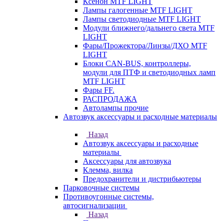
Ксенон MTF LIGHT
Лампы галогенные MTF LIGHT
Лампы светодиодные MTF LIGHT
Модули ближнего/дальнего света MTF
LIGHT
Фары/Прожектора/Линзы/ДХО MTF
LIGHT
Блоки CAN-BUS, контроллеры,
модули для ПТФ и светодиодных ламп
MTF LIGHT
Фары FF.
РАСПРОДАЖА
Автолампы прочие
Автозвук аксессуары и расходные материалы
Назад
Автозвук аксессуары и расходные
материалы
Аксессуары для автозвука
Клемма, вилка
Предохранители и дистрибьютеры
Парковочные системы
Противоугонные системы,
автосигнализации
Назад