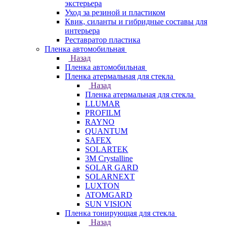
экстерьера
Уход за резиной и пластиком
Квик, силанты и гибридные составы для
интерьера
Реставратор пластика
Пленка автомобильная
Назад
Пленка автомобильная
Пленка атермальная для стекла
Назад
Пленка атермальная для стекла
LLUMAR
PROFILM
RAYNO
QUANTUM
SAFEX
SOLARTEK
3M Crystalline
SOLAR GARD
SOLARNEXT
LUXTON
ATOMGARD
SUN VISION
Пленка тонирующая для стекла
Назад