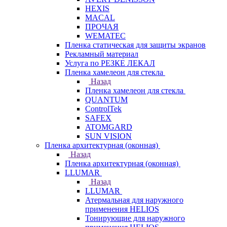
HEXIS
MACAL
ПРОЧАЯ
WEMATEC
Пленка статическая для защиты экранов
Рекламный материал
Услуга по РЕЗКЕ ЛЕКАЛ
Пленка хамелеон для стекла
Назад
Пленка хамелеон для стекла
QUANTUM
ControlTek
SAFEX
ATOMGARD
SUN VISION
Пленка архитектурная (оконная)
Назад
Пленка архитектурная (оконная)
LLUMAR
Назад
LLUMAR
Атермальная для наружного
применения HELIOS
Тонирующие для наружного