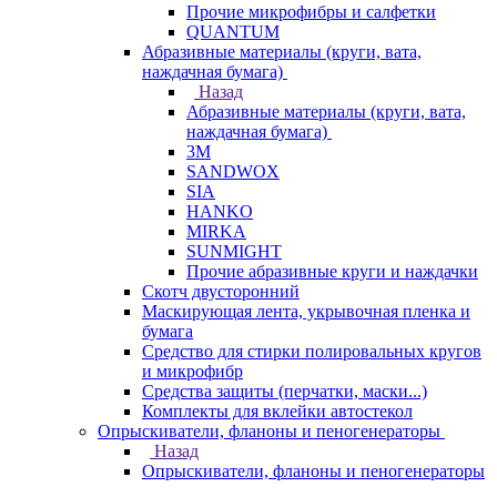
Прочие микрофибры и салфетки
QUANTUM
Абразивные материалы (круги, вата,
наждачная бумага)
Назад
Абразивные материалы (круги, вата,
наждачная бумага)
3М
SANDWOX
SIA
HANKO
MIRKA
SUNMIGHT
Прочие абразивные круги и наждачки
Скотч двусторонний
Маскирующая лента, укрывочная пленка и
бумага
Средство для стирки полировальных кругов
и микрофибр
Средства защиты (перчатки, маски...)
Комплекты для вклейки автостекол
Опрыскиватели, фланоны и пеногенераторы
Назад
Опрыскиватели, фланоны и пеногенераторы