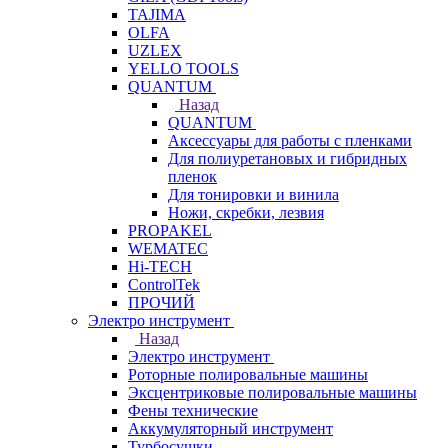
TAJIMA
OLFA
UZLEX
YELLO TOOLS
QUANTUM
Назад
QUANTUM
Аксессуары для работы с пленками
Для полиуретановых и гибридных
пленок
Для тонировки и винила
Ножи, скребки, лезвия
PROPAKEL
WEMATEC
Hi-TECH
ControlTek
ПРОЧИЙ
Электро инструмент
Назад
Электро инструмент
Роторные полировальные машины
Эксцентриковые полировальные машины
Фены технические
Аккумуляторный инструмент
Турбосушки