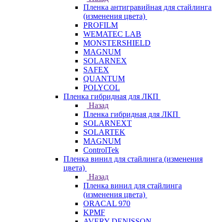
Пленка антигравийная для стайлинга
(изменения цвета)
PROFILM
WEMATEC LAB
MONSTERSHIELD
MAGNUM
SOLARNEX
SAFEX
QUANTUM
POLYCOL
Пленка гибридная для ЛКП
Назад
Пленка гибридная для ЛКП
SOLARNEXT
SOLARTEK
MAGNUM
ControlTek
Пленка винил для стайлинга (изменения
цвета)
Назад
Пленка винил для стайлинга
(изменения цвета)
ORACAL 970
KPMF
AVERY DENISSON