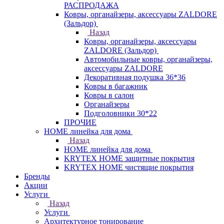
РАСПРОДАЖА
Ковры, органайзеры, аксессуары ZALDORE
(Зальдор)
Назад
Ковры, органайзеры, аксессуары
ZALDORE (Зальдор)
Автомобильные ковры, органайзеры,
аксессуары ZALDORE
Декоративная подушка 36*36
Ковры в багажник
Ковры в салон
Органайзеры
Подголовники 30*22
ПРОЧИЕ
HOME линейка для дома
Назад
HOME линейка для дома
KRYTEX HOME защитные покрытия
KRYTEX HOME чистящие покрытия
Бренды
Акции
Услуги
Назад
Услуги
Архитектурное тонирование