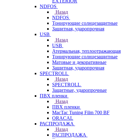
EXTERIOR
NDFOS
Назад
NDFOS
Тонирующие солнцезащитные
Защитная, ударопрочная
USB
Назад
USB
Атермальная, теплоотражающая
Тонирующие солнцезащитные
Матовые и декоративные
Защитная, ударопрочная
SPECTROLL
Назад
SPECTROLL
Защитные, ударопрочные
ПВХ пленки
Назад
ПВХ пленки
MacTac Tuning Film 700 BF
ORACAL
РАСПРОДАЖА
Назад
РАСПРОДАЖА