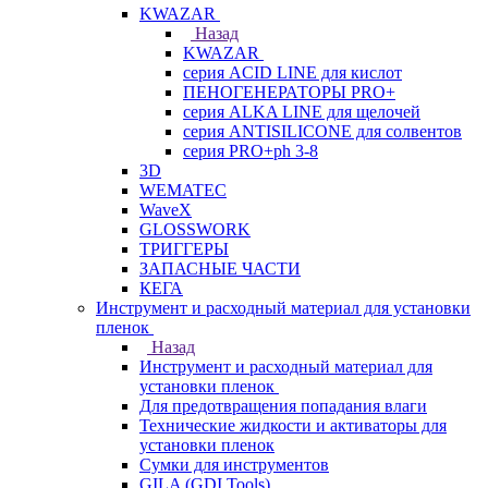
KWAZAR
Назад
KWAZAR
серия ACID LINE для кислот
ПЕНОГЕНЕРАТОРЫ PRO+
серия ALKA LINE для щелочей
серия ANTISILICONE для солвентов
серия PRO+ph 3-8
3D
WEMATEC
WaveX
GLOSSWORK
ТРИГГЕРЫ
ЗАПАСНЫЕ ЧАСТИ
КЕГА
Инструмент и расходный материал для установки
пленок
Назад
Инструмент и расходный материал для
установки пленок
Для предотвращения попадания влаги
Технические жидкости и активаторы для
установки пленок
Сумки для инструментов
GILA (GDI Tools)