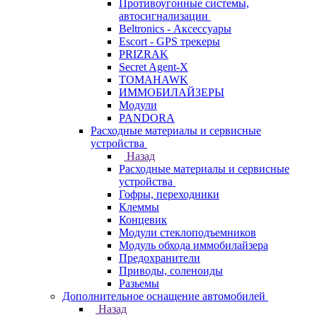
Противоугонные системы,
автосигнализации
Beltronics - Аксессуары
Escort - GPS трекеры
PRIZRAK
Secret Agent-X
TOMAHAWK
ИММОБИЛАЙЗЕРЫ
Модули
PANDORA
Расходные материалы и сервисные
устройства
Назад
Расходные материалы и сервисные
устройства
Гофры, переходники
Клеммы
Концевик
Модули стеклоподъемников
Модуль обхода иммобилайзера
Предохранители
Приводы, соленоиды
Разьемы
Дополнительное оснащение автомобилей
Назад