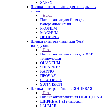
SAFEX
Пленка антигравийная для панорамных
крыш
Назад
Пленка антигравийная для
панорамных крыш
PROFILM
MAGNUM
DETRONA
Пленка антигравийная для ФАР
тонирующая
Назад
Пленка антигравийная для ФАР
тонирующая
QUANTUM
SOLARNEX
RAYNO
ПРОЧАЯ
SPECTROLL
SUN VISION
Пленка антигравийная ГЛЯНЦЕВАЯ
Назад
Пленка антигравийная ГЛЯНЦЕВАЯ
ШИРИНА 1,82 глянцевая
LLUMAR