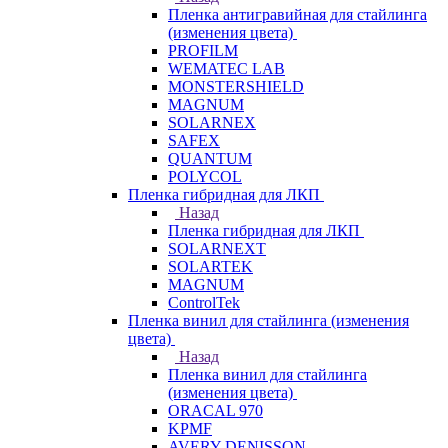
Пленка антигравийная для стайлинга
(изменения цвета)
PROFILM
WEMATEC LAB
MONSTERSHIELD
MAGNUM
SOLARNEX
SAFEX
QUANTUM
POLYCOL
Пленка гибридная для ЛКП
Назад
Пленка гибридная для ЛКП
SOLARNEXT
SOLARTEK
MAGNUM
ControlTek
Пленка винил для стайлинга (изменения
цвета)
Назад
Пленка винил для стайлинга
(изменения цвета)
ORACAL 970
KPMF
AVERY DENISSON