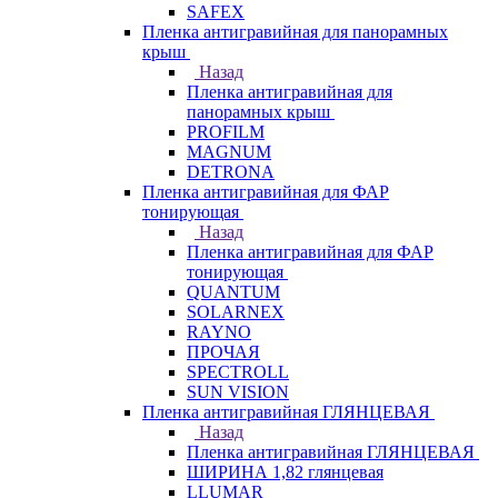
SAFEX
Пленка антигравийная для панорамных
крыш
Назад
Пленка антигравийная для
панорамных крыш
PROFILM
MAGNUM
DETRONA
Пленка антигравийная для ФАР
тонирующая
Назад
Пленка антигравийная для ФАР
тонирующая
QUANTUM
SOLARNEX
RAYNO
ПРОЧАЯ
SPECTROLL
SUN VISION
Пленка антигравийная ГЛЯНЦЕВАЯ
Назад
Пленка антигравийная ГЛЯНЦЕВАЯ
ШИРИНА 1,82 глянцевая
LLUMAR