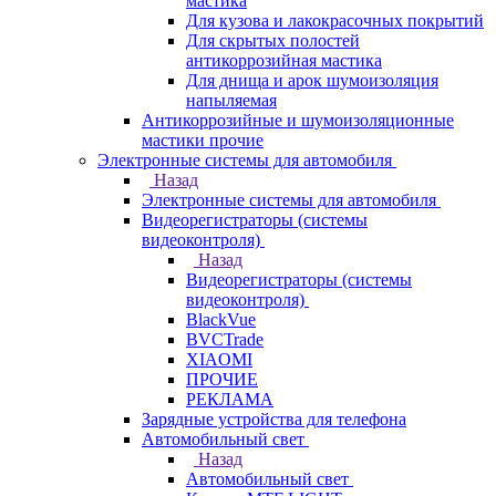
мастика
Для кузова и лакокрасочных покрытий
Для скрытых полостей
антикоррозийная мастика
Для днища и арок шумоизоляция
напыляемая
Антикоррозийные и шумоизоляционные
мастики прочие
Электронные системы для автомобиля
Назад
Электронные системы для автомобиля
Видеорегистраторы (системы
видеоконтроля)
Назад
Видеорегистраторы (системы
видеоконтроля)
BlackVue
BVCTrade
XIAOMI
ПРОЧИЕ
РЕКЛАМА
Зарядные устройства для телефона
Автомобильный свет
Назад
Автомобильный свет