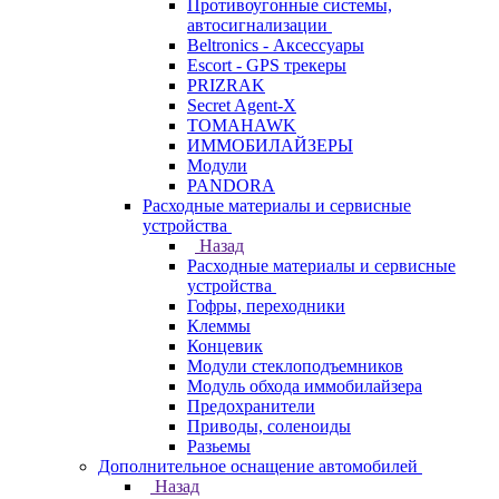
Противоугонные системы,
автосигнализации
Beltronics - Аксессуары
Escort - GPS трекеры
PRIZRAK
Secret Agent-X
TOMAHAWK
ИММОБИЛАЙЗЕРЫ
Модули
PANDORA
Расходные материалы и сервисные
устройства
Назад
Расходные материалы и сервисные
устройства
Гофры, переходники
Клеммы
Концевик
Модули стеклоподъемников
Модуль обхода иммобилайзера
Предохранители
Приводы, соленоиды
Разьемы
Дополнительное оснащение автомобилей
Назад