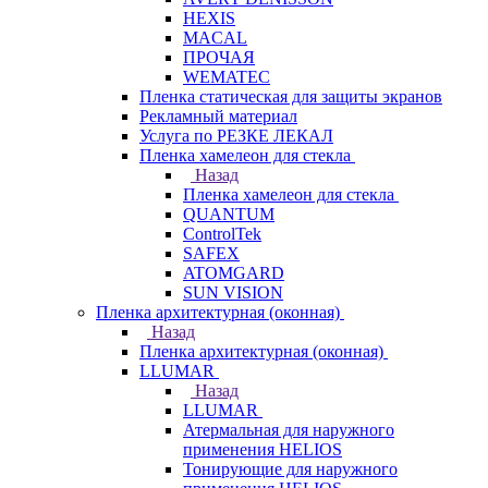
HEXIS
MACAL
ПРОЧАЯ
WEMATEC
Пленка статическая для защиты экранов
Рекламный материал
Услуга по РЕЗКЕ ЛЕКАЛ
Пленка хамелеон для стекла
Назад
Пленка хамелеон для стекла
QUANTUM
ControlTek
SAFEX
ATOMGARD
SUN VISION
Пленка архитектурная (оконная)
Назад
Пленка архитектурная (оконная)
LLUMAR
Назад
LLUMAR
Атермальная для наружного
применения HELIOS
Тонирующие для наружного