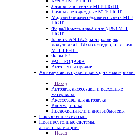
Ксенон MTF LIGHT
Лампы галогенные MTF LIGHT
Лампы светодиодные MTF LIGHT
Модули ближнего/дальнего света MTF
LIGHT
Фары/Прожектора/Линзы/ДХО MTF
LIGHT
Блоки CAN-BUS, контроллеры,
модули для ПТФ и светодиодных ламп
MTF LIGHT
Фары FF.
РАСПРОДАЖА
Автолампы прочие
Автозвук аксессуары и расходные материалы
Назад
Автозвук аксессуары и расходные
материалы
Аксессуары для автозвука
Клемма, вилка
Предохранители и дистрибьютеры
Парковочные системы
Противоугонные системы,
автосигнализации
Назад