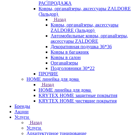
РАСПРОДАЖА
Ковры, органайзеры, аксессуары ZALDORE
(Зальдор)
Назад
Ковры, органайзеры, аксессуары
ZALDORE (Зальдор)
Автомобильные ковры, органайзеры,
аксессуары ZALDORE
Декоративная подушка 36*36
Ковры в багажник
Ковры в салон
Органайзеры
Подголовники 30*22
ПРОЧИЕ
HOME линейка для дома
Назад
HOME линейка для дома
KRYTEX HOME защитные покрытия
KRYTEX HOME чистящие покрытия
Бренды
Акции
Услуги
Назад
Услуги
Архитектурное тонирование