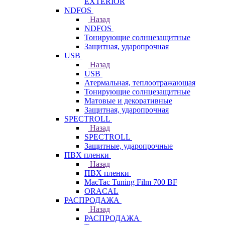
EXTERIOR
NDFOS
Назад
NDFOS
Тонирующие солнцезащитные
Защитная, ударопрочная
USB
Назад
USB
Атермальная, теплоотражающая
Тонирующие солнцезащитные
Матовые и декоративные
Защитная, ударопрочная
SPECTROLL
Назад
SPECTROLL
Защитные, ударопрочные
ПВХ пленки
Назад
ПВХ пленки
MacTac Tuning Film 700 BF
ORACAL
РАСПРОДАЖА
Назад
РАСПРОДАЖА