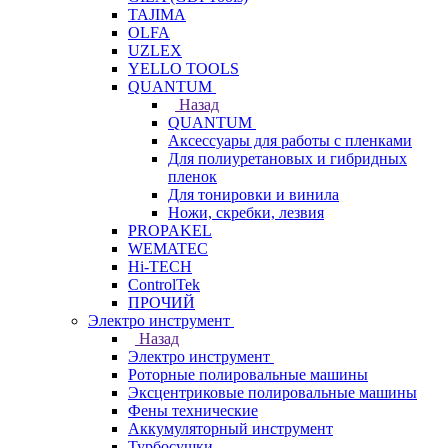
TAJIMA
OLFA
UZLEX
YELLO TOOLS
QUANTUM
Назад
QUANTUM
Аксессуары для работы с пленками
Для полиуретановых и гибридных
пленок
Для тонировки и винила
Ножи, скребки, лезвия
PROPAKEL
WEMATEC
Hi-TECH
ControlTek
ПРОЧИЙ
Электро инструмент
Назад
Электро инструмент
Роторные полировальные машины
Эксцентриковые полировальные машины
Фены технические
Аккумуляторный инструмент
Турбосушки