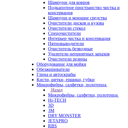
Шампуни для ковров
Подкапотное пространство чистка и
консервация
Шампуни и моющие средства
Очистители дисков и кузова
Очистители стекол
Спецочистители
Интерьер чистка и консервация
Пятновыводители
Очиститель безводные
Удалители неприятных запахов
Очистители резины
Оборудование для мойки
Обезжириватели
Глина и автоскрабы
Кисти, щетки, ершики, губки
Микрофибры, салфетки, полотенца
Назад
Микрофибры, салфетки, полотенца
Hi-TECH
3D
3М
DRY MONSTER
JETAPRO
RBS