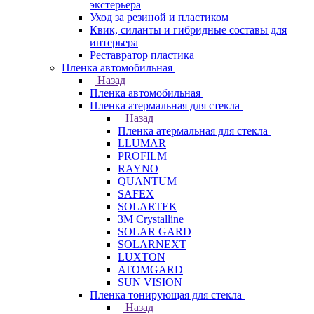
экстерьера
Уход за резиной и пластиком
Квик, силанты и гибридные составы для
интерьера
Реставратор пластика
Пленка автомобильная
Назад
Пленка автомобильная
Пленка атермальная для стекла
Назад
Пленка атермальная для стекла
LLUMAR
PROFILM
RAYNO
QUANTUM
SAFEX
SOLARTEK
3M Crystalline
SOLAR GARD
SOLARNEXT
LUXTON
ATOMGARD
SUN VISION
Пленка тонирующая для стекла
Назад