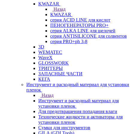
KWAZAR
Назад
KWAZAR
серия ACID LINE для кислот
ПЕНОГЕНЕРАТОРЫ PRO+
серия ALKA LINE для щелочей
серия ANTISILICONE для солвентов
серия PRO+ph 3-8
3D
WEMATEC
WaveX
GLOSSWORK
ТРИГГЕРЫ
ЗАПАСНЫЕ ЧАСТИ
КЕГА
Инструмент и расходный материал для установки
пленок
Назад
Инструмент и расходный материал для
установки пленок
Для предотвращения попадания влаги
Технические жидкости и активаторы для
установки пленок
Сумки для инструментов
GILA (GDI Tools)