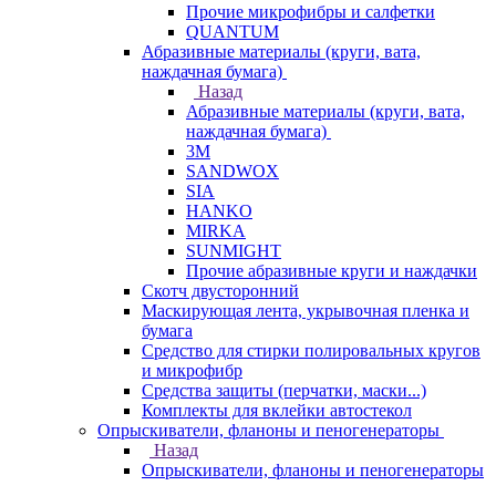
Прочие микрофибры и салфетки
QUANTUM
Абразивные материалы (круги, вата,
наждачная бумага)
Назад
Абразивные материалы (круги, вата,
наждачная бумага)
3М
SANDWOX
SIA
HANKO
MIRKA
SUNMIGHT
Прочие абразивные круги и наждачки
Скотч двусторонний
Маскирующая лента, укрывочная пленка и
бумага
Средство для стирки полировальных кругов
и микрофибр
Средства защиты (перчатки, маски...)
Комплекты для вклейки автостекол
Опрыскиватели, фланоны и пеногенераторы
Назад
Опрыскиватели, фланоны и пеногенераторы