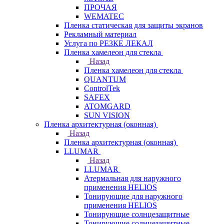
ПРОЧАЯ
WEMATEC
Пленка статическая для защиты экранов
Рекламный материал
Услуга по РЕЗКЕ ЛЕКАЛ
Пленка хамелеон для стекла
Назад
Пленка хамелеон для стекла
QUANTUM
ControlTek
SAFEX
ATOMGARD
SUN VISION
Пленка архитектурная (оконная)
Назад
Пленка архитектурная (оконная)
LLUMAR
Назад
LLUMAR
Атермальная для наружного
применения HELIOS
Тонирующие для наружного
применения HELIOS
Тонирующие солнцезащитные
Тонирующие солнцезащитные