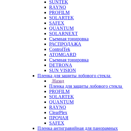
SUNTEK
RAYNO
PROFILM
SOLARTEK
SAFEX
QUANTUM
SOLARNEXT
Съемная тонировка
РАСПРОДАЖА
ControlTek
ATOMGARD
Съемная тонировка
DETRONA
SUN VISION
Пленка для защиты лобового стекла
Назад
Пленка для защиты лобового стекла
PROFILM
SOLARTEK
QUANTUM
RAYNO
ClearPlex
ПРОЧАЯ
SAFEX
Пленка антигравийная для панорамных