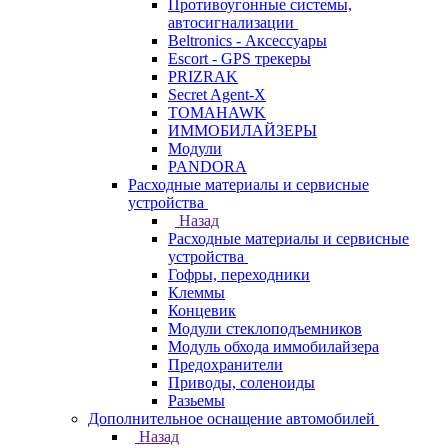
Противоугонные системы,
автосигнализации
Beltronics - Аксессуары
Escort - GPS трекеры
PRIZRAK
Secret Agent-X
TOMAHAWK
ИММОБИЛАЙЗЕРЫ
Модули
PANDORA
Расходные материалы и сервисные
устройства
Назад
Расходные материалы и сервисные
устройства
Гофры, переходники
Клеммы
Концевик
Модули стеклоподъемников
Модуль обхода иммобилайзера
Предохранители
Приводы, соленоиды
Разьемы
Дополнительное оснащение автомобилей
Назад