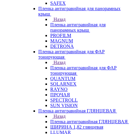
SAFEX
Пленка антигравийная для панорамных
крыш
Назад
Пленка антигравийная для
панорамных крыш
PROFILM
MAGNUM
DETRONA
Пленка антигравийная для ФАР
тонирующая
Назад
Пленка антигравийная для ФАР
тонирующая
QUANTUM
SOLARNEX
RAYNO
ПРОЧАЯ
SPECTROLL
SUN VISION
Пленка антигравийная ГЛЯНЦЕВАЯ
Назад
Пленка антигравийная ГЛЯНЦЕВАЯ
ШИРИНА 1,82 глянцевая
LLUMAR