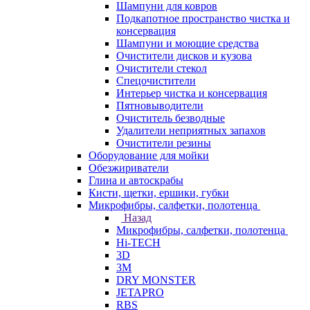
Шампуни для ковров
Подкапотное пространство чистка и
консервация
Шампуни и моющие средства
Очистители дисков и кузова
Очистители стекол
Спецочистители
Интерьер чистка и консервация
Пятновыводители
Очиститель безводные
Удалители неприятных запахов
Очистители резины
Оборудование для мойки
Обезжириватели
Глина и автоскрабы
Кисти, щетки, ершики, губки
Микрофибры, салфетки, полотенца
Назад
Микрофибры, салфетки, полотенца
Hi-TECH
3D
3М
DRY MONSTER
JETAPRO
RBS