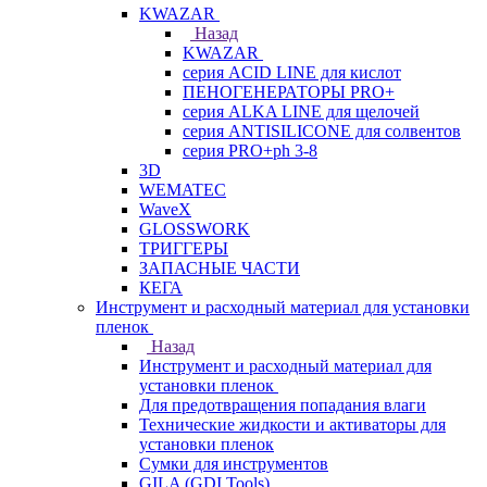
KWAZAR
Назад
KWAZAR
серия ACID LINE для кислот
ПЕНОГЕНЕРАТОРЫ PRO+
серия ALKA LINE для щелочей
серия ANTISILICONE для солвентов
серия PRO+ph 3-8
3D
WEMATEC
WaveX
GLOSSWORK
ТРИГГЕРЫ
ЗАПАСНЫЕ ЧАСТИ
КЕГА
Инструмент и расходный материал для установки
пленок
Назад
Инструмент и расходный материал для
установки пленок
Для предотвращения попадания влаги
Технические жидкости и активаторы для
установки пленок
Сумки для инструментов
GILA (GDI Tools)