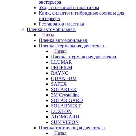
экстерьера
Уход за резиной и пластиком
Квик, силанты и гибридные составы для
интерьера
Реставратор пластика
Пленка автомобильная
Назад
Пленка автомобильная
Пленка атермальная для стекла
Назад
Пленка атермальная для стекла
LLUMAR
PROFILM
RAYNO
QUANTUM
SAFEX
SOLARTEK
3M Crystalline
SOLAR GARD
SOLARNEXT
LUXTON
ATOMGARD
SUN VISION
Пленка тонирующая для стекла
Назад