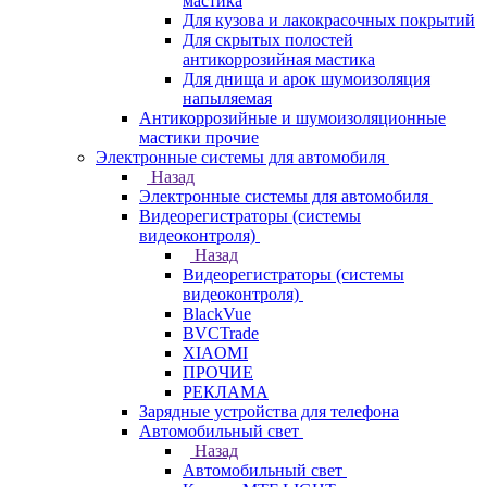
мастика
Для кузова и лакокрасочных покрытий
Для скрытых полостей
антикоррозийная мастика
Для днища и арок шумоизоляция
напыляемая
Антикоррозийные и шумоизоляционные
мастики прочие
Электронные системы для автомобиля
Назад
Электронные системы для автомобиля
Видеорегистраторы (системы
видеоконтроля)
Назад
Видеорегистраторы (системы
видеоконтроля)
BlackVue
BVCTrade
XIAOMI
ПРОЧИЕ
РЕКЛАМА
Зарядные устройства для телефона
Автомобильный свет
Назад
Автомобильный свет