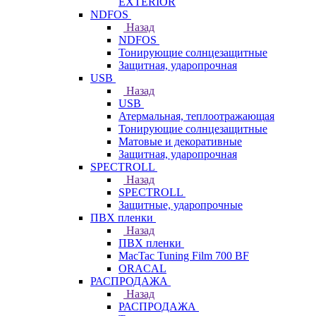
EXTERIOR
NDFOS
Назад
NDFOS
Тонирующие солнцезащитные
Защитная, ударопрочная
USB
Назад
USB
Атермальная, теплоотражающая
Тонирующие солнцезащитные
Матовые и декоративные
Защитная, ударопрочная
SPECTROLL
Назад
SPECTROLL
Защитные, ударопрочные
ПВХ пленки
Назад
ПВХ пленки
MacTac Tuning Film 700 BF
ORACAL
РАСПРОДАЖА
Назад
РАСПРОДАЖА