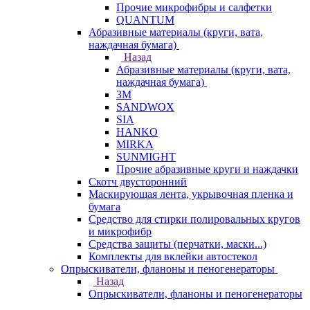
Прочие микрофибры и салфетки
QUANTUM
Абразивные материалы (круги, вата,
наждачная бумага)
Назад
Абразивные материалы (круги, вата,
наждачная бумага)
3М
SANDWOX
SIA
HANKO
MIRKA
SUNMIGHT
Прочие абразивные круги и наждачки
Скотч двусторонний
Маскирующая лента, укрывочная пленка и
бумага
Средство для стирки полировальных кругов
и микрофибр
Средства защиты (перчатки, маски...)
Комплекты для вклейки автостекол
Опрыскиватели, фланоны и пеногенераторы
Назад
Опрыскиватели, фланоны и пеногенераторы