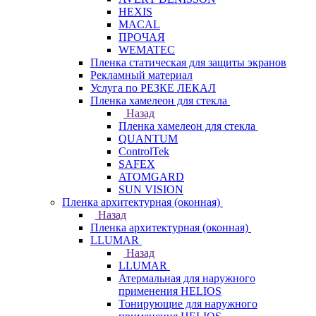
HEXIS
MACAL
ПРОЧАЯ
WEMATEC
Пленка статическая для защиты экранов
Рекламный материал
Услуга по РЕЗКЕ ЛЕКАЛ
Пленка хамелеон для стекла
Назад
Пленка хамелеон для стекла
QUANTUM
ControlTek
SAFEX
ATOMGARD
SUN VISION
Пленка архитектурная (оконная)
Назад
Пленка архитектурная (оконная)
LLUMAR
Назад
LLUMAR
Атермальная для наружного
применения HELIOS
Тонирующие для наружного