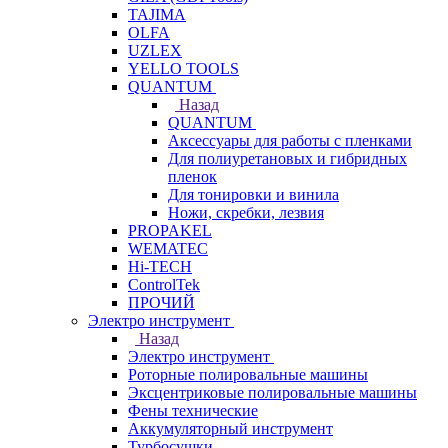
TAJIMA
OLFA
UZLEX
YELLO TOOLS
QUANTUM
Назад
QUANTUM
Аксессуары для работы с пленками
Для полиуретановых и гибридных
пленок
Для тонировки и винила
Ножи, скребки, лезвия
PROPAKEL
WEMATEC
Hi-TECH
ControlTek
ПРОЧИЙ
Электро инструмент
Назад
Электро инструмент
Роторные полировальные машины
Эксцентриковые полировальные машины
Фены технические
Аккумуляторный инструмент
Турбосушки