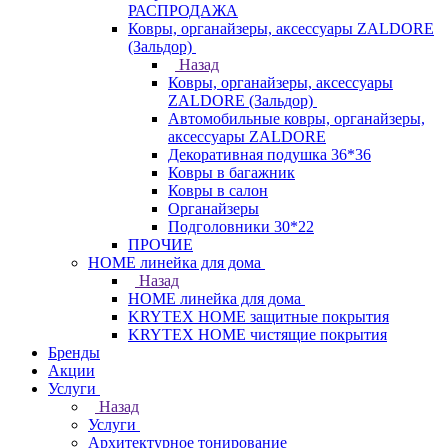
РАСПРОДАЖА
Ковры, органайзеры, аксессуары ZALDORE
(Зальдор)
Назад
Ковры, органайзеры, аксессуары
ZALDORE (Зальдор)
Автомобильные ковры, органайзеры,
аксессуары ZALDORE
Декоративная подушка 36*36
Ковры в багажник
Ковры в салон
Органайзеры
Подголовники 30*22
ПРОЧИЕ
HOME линейка для дома
Назад
HOME линейка для дома
KRYTEX HOME защитные покрытия
KRYTEX HOME чистящие покрытия
Бренды
Акции
Услуги
Назад
Услуги
Архитектурное тонирование