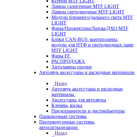
Ксенон MTF LIGHT
Лампы галогенные MTF LIGHT
Лампы светодиодные MTF LIGHT
Модули ближнего/дальнего света MTF
LIGHT
Фары/Прожектора/Линзы/ДХО MTF
LIGHT
Блоки CAN-BUS, контроллеры,
модули для ПТФ и светодиодных ламп
MTF LIGHT
Фары FF.
РАСПРОДАЖА
Автолампы прочие
Автозвук аксессуары и расходные материалы
Назад
Автозвук аксессуары и расходные
материалы
Аксессуары для автозвука
Клемма, вилка
Предохранители и дистрибьютеры
Парковочные системы
Противоугонные системы,
автосигнализации
Назад