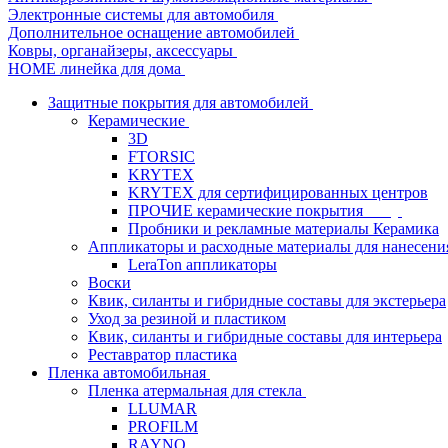
Электронные системы для автомобиля
Дополнительное оснащение автомобилей
Ковры, органайзеры, аксессуары
HOME линейка для дома
Защитные покрытия для автомобилей
Керамические
3D
FTORSIC
KRYTEX
KRYTEX для сертифицированных центров
ПРОЧИЕ керамические покрытия
Пробники и рекламные материалы Керамика
Аппликаторы и расходные материалы для нанесени
LeraTon аппликаторы
Воски
Квик, силанты и гибридные составы для экстерьера
Уход за резиной и пластиком
Квик, силанты и гибридные составы для интерьера
Реставратор пластика
Пленка автомобильная
Пленка атермальная для стекла
LLUMAR
PROFILM
RAYNO