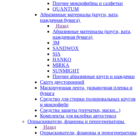
Прочие микрофибры и салфетки
QUANTUM
Абразивные материалы (круги, вата,
наждачная бумага)
Назад
Абразивные материалы (круги, вата,
наждачная бумага)
3М
SANDWOX
SIA
HANKO
MIRKA
SUNMIGHT
Прочие абразивные круги и наждачки
Скотч двусторонний
Маскирующая лента, укрывочная пленка и
бумага
Средство для стирки полировальных кругов
и микрофибр
Средства защиты (перчатки, маски...)
Комплекты для вклейки автостекол
Опрыскиватели, фланоны и пеногенераторы
Назад
Опрыскиватели, фланоны и пеногенераторы