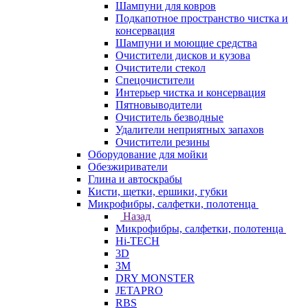
Шампуни для ковров
Подкапотное пространство чистка и
консервация
Шампуни и моющие средства
Очистители дисков и кузова
Очистители стекол
Спецочистители
Интерьер чистка и консервация
Пятновыводители
Очиститель безводные
Удалители неприятных запахов
Очистители резины
Оборудование для мойки
Обезжириватели
Глина и автоскрабы
Кисти, щетки, ершики, губки
Микрофибры, салфетки, полотенца
Назад
Микрофибры, салфетки, полотенца
Hi-TECH
3D
3М
DRY MONSTER
JETAPRO
RBS