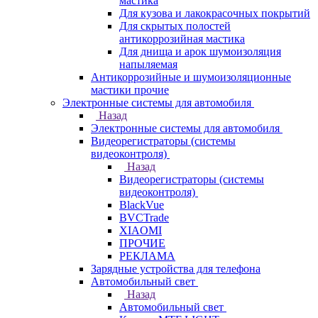
мастика
Для кузова и лакокрасочных покрытий
Для скрытых полостей
антикоррозийная мастика
Для днища и арок шумоизоляция
напыляемая
Антикоррозийные и шумоизоляционные
мастики прочие
Электронные системы для автомобиля
Назад
Электронные системы для автомобиля
Видеорегистраторы (системы
видеоконтроля)
Назад
Видеорегистраторы (системы
видеоконтроля)
BlackVue
BVCTrade
XIAOMI
ПРОЧИЕ
РЕКЛАМА
Зарядные устройства для телефона
Автомобильный свет
Назад
Автомобильный свет