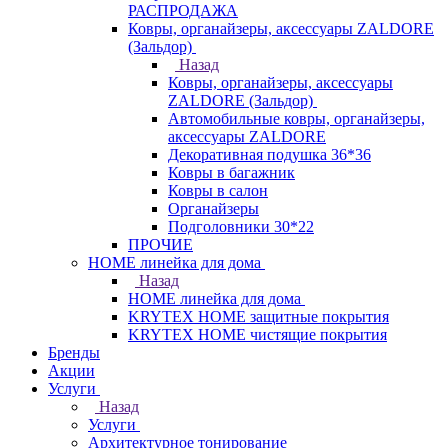
РАСПРОДАЖА
Ковры, органайзеры, аксессуары ZALDORE
(Зальдор)
Назад
Ковры, органайзеры, аксессуары
ZALDORE (Зальдор)
Автомобильные ковры, органайзеры,
аксессуары ZALDORE
Декоративная подушка 36*36
Ковры в багажник
Ковры в салон
Органайзеры
Подголовники 30*22
ПРОЧИЕ
HOME линейка для дома
Назад
HOME линейка для дома
KRYTEX HOME защитные покрытия
KRYTEX HOME чистящие покрытия
Бренды
Акции
Услуги
Назад
Услуги
Архитектурное тонирование