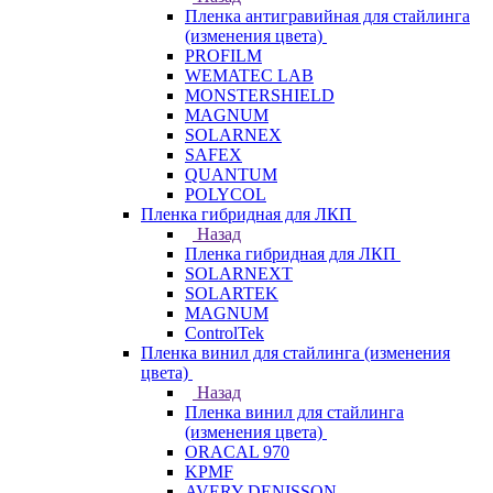
Пленка антигравийная для стайлинга
(изменения цвета)
PROFILM
WEMATEC LAB
MONSTERSHIELD
MAGNUM
SOLARNEX
SAFEX
QUANTUM
POLYCOL
Пленка гибридная для ЛКП
Назад
Пленка гибридная для ЛКП
SOLARNEXT
SOLARTEK
MAGNUM
ControlTek
Пленка винил для стайлинга (изменения
цвета)
Назад
Пленка винил для стайлинга
(изменения цвета)
ORACAL 970
KPMF
AVERY DENISSON