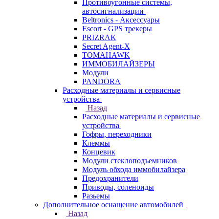
Противоугонные системы,
автосигнализации
Beltronics - Аксессуары
Escort - GPS трекеры
PRIZRAK
Secret Agent-X
TOMAHAWK
ИММОБИЛАЙЗЕРЫ
Модули
PANDORA
Расходные материалы и сервисные
устройства
Назад
Расходные материалы и сервисные
устройства
Гофры, переходники
Клеммы
Концевик
Модули стеклоподъемников
Модуль обхода иммобилайзера
Предохранители
Приводы, соленоиды
Разьемы
Дополнительное оснащение автомобилей
Назад