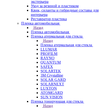
экстерьера
Уход за резиной и пластиком
Квик, силанты и гибридные составы для
интерьера
Реставратор пластика
Пленка автомобильная
Назад
Пленка автомобильная
Пленка атермальная для стекла
Назад
Пленка атермальная для стекла
LLUMAR
PROFILM
RAYNO
QUANTUM
SAFEX
SOLARTEK
3M Crystalline
SOLAR GARD
SOLARNEXT
LUXTON
ATOMGARD
SUN VISION
Пленка тонирующая для стекла
Назад