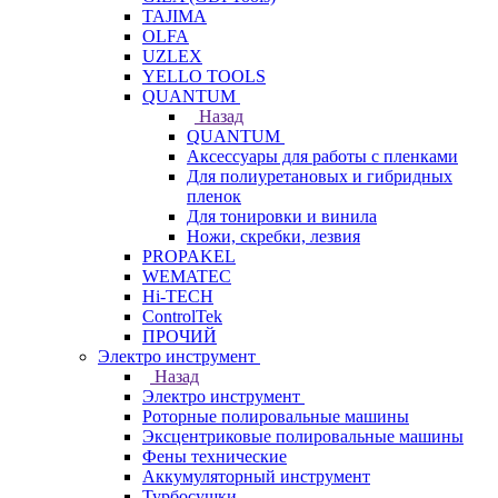
TAJIMA
OLFA
UZLEX
YELLO TOOLS
QUANTUM
Назад
QUANTUM
Аксессуары для работы с пленками
Для полиуретановых и гибридных
пленок
Для тонировки и винила
Ножи, скребки, лезвия
PROPAKEL
WEMATEC
Hi-TECH
ControlTek
ПРОЧИЙ
Электро инструмент
Назад
Электро инструмент
Роторные полировальные машины
Эксцентриковые полировальные машины
Фены технические
Аккумуляторный инструмент
Турбосушки