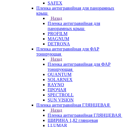
SAFEX
Пленка антигравийная для панорамных
крыш
Назад
Пленка антигравийная для
панорамных крыш
PROFILM
MAGNUM
DETRONA
Пленка антигравийная для ФАР
тонирующая
Назад
Пленка антигравийная для ФАР
тонирующая
QUANTUM
SOLARNEX
RAYNO
ПРОЧАЯ
SPECTROLL
SUN VISION
Пленка антигравийная ГЛЯНЦЕВАЯ
Назад
Пленка антигравийная ГЛЯНЦЕВАЯ
ШИРИНА 1,82 глянцевая
LLUMAR