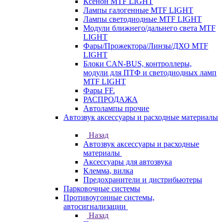
Ксенон MTF LIGHT
Лампы галогенные MTF LIGHT
Лампы светодиодные MTF LIGHT
Модули ближнего/дальнего света MTF
LIGHT
Фары/Прожектора/Линзы/ДХО MTF
LIGHT
Блоки CAN-BUS, контроллеры,
модули для ПТФ и светодиодных ламп
MTF LIGHT
Фары FF.
РАСПРОДАЖА
Автолампы прочие
Автозвук аксессуары и расходные материалы
Назад
Автозвук аксессуары и расходные
материалы
Аксессуары для автозвука
Клемма, вилка
Предохранители и дистрибьютеры
Парковочные системы
Противоугонные системы,
автосигнализации
Назад