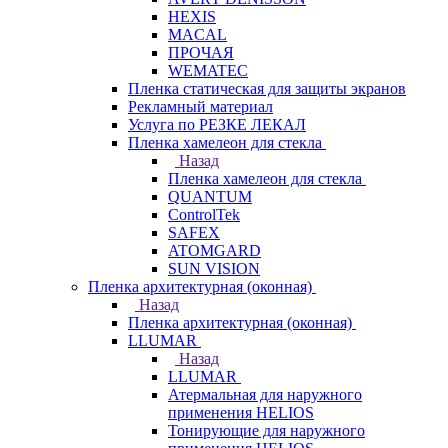
HEXIS
MACAL
ПРОЧАЯ
WEMATEC
Пленка статическая для защиты экранов
Рекламный материал
Услуга по РЕЗКЕ ЛЕКАЛ
Пленка хамелеон для стекла
Назад
Пленка хамелеон для стекла
QUANTUM
ControlTek
SAFEX
ATOMGARD
SUN VISION
Пленка архитектурная (оконная)
Назад
Пленка архитектурная (оконная)
LLUMAR
Назад
LLUMAR
Атермальная для наружного
применения HELIOS
Тонирующие для наружного