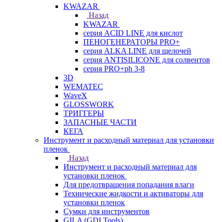
KWAZAR
Назад
KWAZAR
серия ACID LINE для кислот
ПЕНОГЕНЕРАТОРЫ PRO+
серия ALKA LINE для щелочей
серия ANTISILICONE для солвентов
серия PRO+ph 3-8
3D
WEMATEC
WaveX
GLOSSWORK
ТРИГГЕРЫ
ЗАПАСНЫЕ ЧАСТИ
КЕГА
Инструмент и расходный материал для установки
пленок
Назад
Инструмент и расходный материал для
установки пленок
Для предотвращения попадания влаги
Технические жидкости и активаторы для
установки пленок
Сумки для инструментов
GILA (GDI Tools)