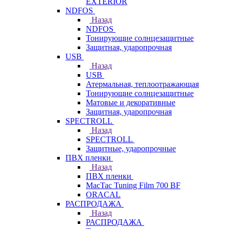
EXTERIOR
NDFOS
Назад
NDFOS
Тонирующие солнцезащитные
Защитная, ударопрочная
USB
Назад
USB
Атермальная, теплоотражающая
Тонирующие солнцезащитные
Матовые и декоративные
Защитная, ударопрочная
SPECTROLL
Назад
SPECTROLL
Защитные, ударопрочные
ПВХ пленки
Назад
ПВХ пленки
MacTac Tuning Film 700 BF
ORACAL
РАСПРОДАЖА
Назад
РАСПРОДАЖА