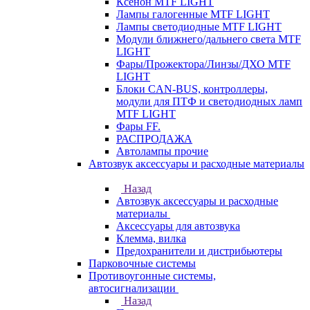
Ксенон MTF LIGHT
Лампы галогенные MTF LIGHT
Лампы светодиодные MTF LIGHT
Модули ближнего/дальнего света MTF
LIGHT
Фары/Прожектора/Линзы/ДХО MTF
LIGHT
Блоки CAN-BUS, контроллеры,
модули для ПТФ и светодиодных ламп
MTF LIGHT
Фары FF.
РАСПРОДАЖА
Автолампы прочие
Автозвук аксессуары и расходные материалы
Назад
Автозвук аксессуары и расходные
материалы
Аксессуары для автозвука
Клемма, вилка
Предохранители и дистрибьютеры
Парковочные системы
Противоугонные системы,
автосигнализации
Назад