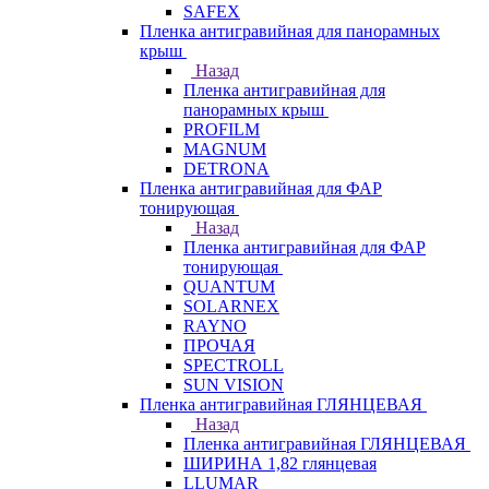
SAFEX
Пленка антигравийная для панорамных
крыш
Назад
Пленка антигравийная для
панорамных крыш
PROFILM
MAGNUM
DETRONA
Пленка антигравийная для ФАР
тонирующая
Назад
Пленка антигравийная для ФАР
тонирующая
QUANTUM
SOLARNEX
RAYNO
ПРОЧАЯ
SPECTROLL
SUN VISION
Пленка антигравийная ГЛЯНЦЕВАЯ
Назад
Пленка антигравийная ГЛЯНЦЕВАЯ
ШИРИНА 1,82 глянцевая
LLUMAR