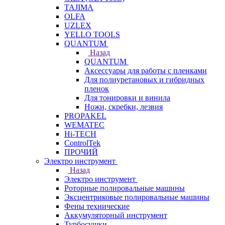
TAJIMA
OLFA
UZLEX
YELLO TOOLS
QUANTUM
Назад
QUANTUM
Аксессуары для работы с пленками
Для полиуретановых и гибридных
пленок
Для тонировки и винила
Ножи, скребки, лезвия
PROPAKEL
WEMATEC
Hi-TECH
ControlTek
ПРОЧИЙ
Электро инструмент
Назад
Электро инструмент
Роторные полировальные машины
Эксцентриковые полировальные машины
Фены технические
Аккумуляторный инструмент
Турбосушки