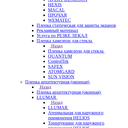
HEXIS
MACAL
ПРОЧАЯ
WEMATEC
Пленка статическая для защиты экранов
Рекламный материал
Услуга по РЕЗКЕ ЛЕКАЛ
Пленка хамелеон для стекла
Назад
Пленка хамелеон для стекла
QUANTUM
ControlTek
SAFEX
ATOMGARD
SUN VISION
Пленка архитектурная (оконная)
Назад
Пленка архитектурная (оконная)
LLUMAR
Назад
LLUMAR
Атермальная для наружного
применения HELIOS
Тонирующие для наружного