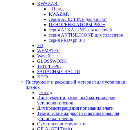
KWAZAR
Назад
KWAZAR
серия ACID LINE для кислот
ПЕНОГЕНЕРАТОРЫ PRO+
серия ALKA LINE для щелочей
серия ANTISILICONE для солвентов
серия PRO+ph 3-8
3D
WEMATEC
WaveX
GLOSSWORK
ТРИГГЕРЫ
ЗАПАСНЫЕ ЧАСТИ
КЕГА
Инструмент и расходный материал для установки
пленок
Назад
Инструмент и расходный материал для
установки пленок
Для предотвращения попадания влаги
Технические жидкости и активаторы для
установки пленок
Сумки для инструментов
GILA (GDI Tools)