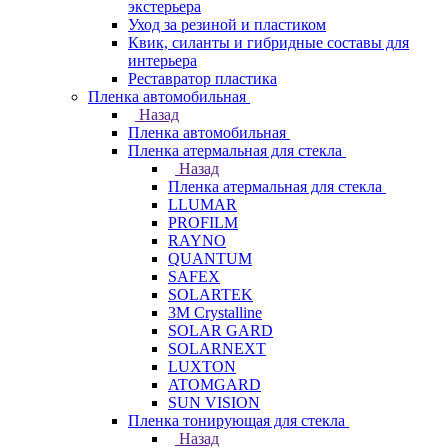
экстерьера
Уход за резиной и пластиком
Квик, силанты и гибридные составы для
интерьера
Реставратор пластика
Пленка автомобильная
Назад
Пленка автомобильная
Пленка атермальная для стекла
Назад
Пленка атермальная для стекла
LLUMAR
PROFILM
RAYNO
QUANTUM
SAFEX
SOLARTEK
3M Crystalline
SOLAR GARD
SOLARNEXT
LUXTON
ATOMGARD
SUN VISION
Пленка тонирующая для стекла
Назад