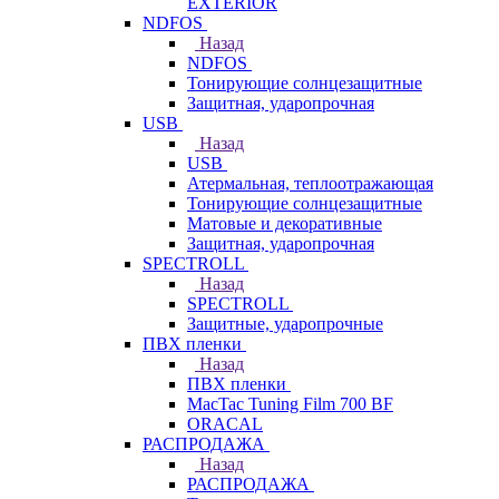
EXTERIOR
NDFOS
Назад
NDFOS
Тонирующие солнцезащитные
Защитная, ударопрочная
USB
Назад
USB
Атермальная, теплоотражающая
Тонирующие солнцезащитные
Матовые и декоративные
Защитная, ударопрочная
SPECTROLL
Назад
SPECTROLL
Защитные, ударопрочные
ПВХ пленки
Назад
ПВХ пленки
MacTac Tuning Film 700 BF
ORACAL
РАСПРОДАЖА
Назад
РАСПРОДАЖА