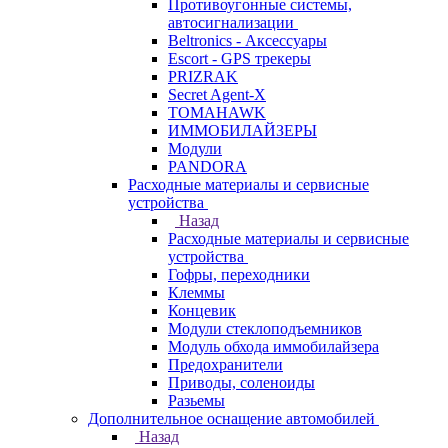
Противоугонные системы,
автосигнализации
Beltronics - Аксессуары
Escort - GPS трекеры
PRIZRAK
Secret Agent-X
TOMAHAWK
ИММОБИЛАЙЗЕРЫ
Модули
PANDORA
Расходные материалы и сервисные
устройства
Назад
Расходные материалы и сервисные
устройства
Гофры, переходники
Клеммы
Концевик
Модули стеклоподъемников
Модуль обхода иммобилайзера
Предохранители
Приводы, соленоиды
Разьемы
Дополнительное оснащение автомобилей
Назад