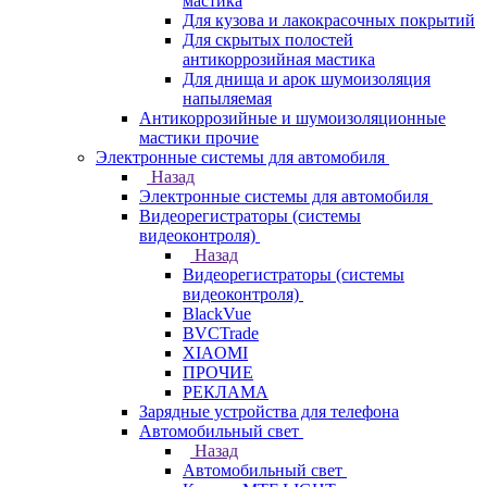
мастика
Для кузова и лакокрасочных покрытий
Для скрытых полостей
антикоррозийная мастика
Для днища и арок шумоизоляция
напыляемая
Антикоррозийные и шумоизоляционные
мастики прочие
Электронные системы для автомобиля
Назад
Электронные системы для автомобиля
Видеорегистраторы (системы
видеоконтроля)
Назад
Видеорегистраторы (системы
видеоконтроля)
BlackVue
BVCTrade
XIAOMI
ПРОЧИЕ
РЕКЛАМА
Зарядные устройства для телефона
Автомобильный свет
Назад
Автомобильный свет