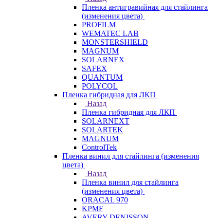
Пленка антигравийная для стайлинга
(изменения цвета)
PROFILM
WEMATEC LAB
MONSTERSHIELD
MAGNUM
SOLARNEX
SAFEX
QUANTUM
POLYCOL
Пленка гибридная для ЛКП
Назад
Пленка гибридная для ЛКП
SOLARNEXT
SOLARTEK
MAGNUM
ControlTek
Пленка винил для стайлинга (изменения
цвета)
Назад
Пленка винил для стайлинга
(изменения цвета)
ORACAL 970
KPMF
AVERY DENISSON