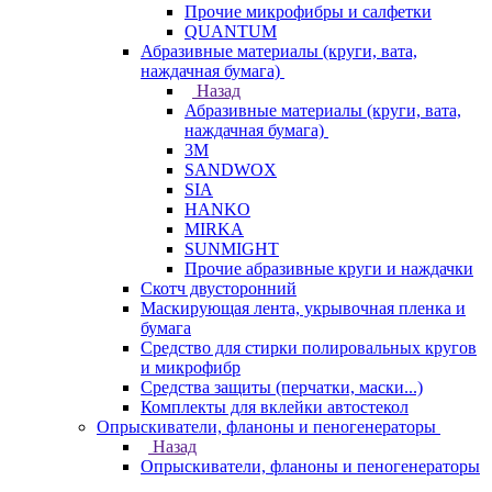
Прочие микрофибры и салфетки
QUANTUM
Абразивные материалы (круги, вата,
наждачная бумага)
Назад
Абразивные материалы (круги, вата,
наждачная бумага)
3М
SANDWOX
SIA
HANKO
MIRKA
SUNMIGHT
Прочие абразивные круги и наждачки
Скотч двусторонний
Маскирующая лента, укрывочная пленка и
бумага
Средство для стирки полировальных кругов
и микрофибр
Средства защиты (перчатки, маски...)
Комплекты для вклейки автостекол
Опрыскиватели, фланоны и пеногенераторы
Назад
Опрыскиватели, фланоны и пеногенераторы