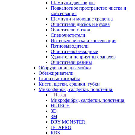
Шампуни для ковров
Подкапотное пространство чистка и
консервация
Шампуни и моющие средства
Очистители дисков и кузова
Очистители стекол
Спецочистители
Интерьер чистка и консервация
Пятновыводители
Очиститель безводные
Удалители неприятных запахов
Очистители резины
Оборудование для мойки
Обезжириватели
Глина и автоскрабы
Кисти, щетки, ершики, губки
Микрофибры, салфетки, полотенца
Назад
Микрофибры, салфетки, полотенца
Hi-TECH
3D
3М
DRY MONSTER
JETAPRO
RBS