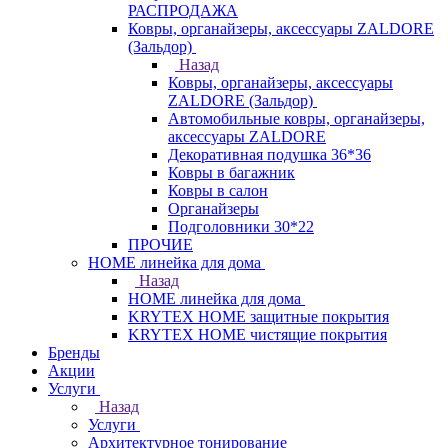
РАСПРОДАЖА
Ковры, органайзеры, аксессуары ZALDORE
(Зальдор)
Назад
Ковры, органайзеры, аксессуары
ZALDORE (Зальдор)
Автомобильные ковры, органайзеры,
аксессуары ZALDORE
Декоративная подушка 36*36
Ковры в багажник
Ковры в салон
Органайзеры
Подголовники 30*22
ПРОЧИЕ
HOME линейка для дома
Назад
HOME линейка для дома
KRYTEX HOME защитные покрытия
KRYTEX HOME чистящие покрытия
Бренды
Акции
Услуги
Назад
Услуги
Архитектурное тонирование