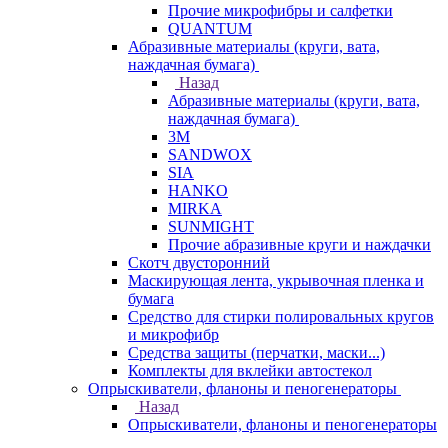
Прочие микрофибры и салфетки
QUANTUM
Абразивные материалы (круги, вата,
наждачная бумага)
Назад
Абразивные материалы (круги, вата,
наждачная бумага)
3М
SANDWOX
SIA
HANKO
MIRKA
SUNMIGHT
Прочие абразивные круги и наждачки
Скотч двусторонний
Маскирующая лента, укрывочная пленка и
бумага
Средство для стирки полировальных кругов
и микрофибр
Средства защиты (перчатки, маски...)
Комплекты для вклейки автостекол
Опрыскиватели, фланоны и пеногенераторы
Назад
Опрыскиватели, фланоны и пеногенераторы