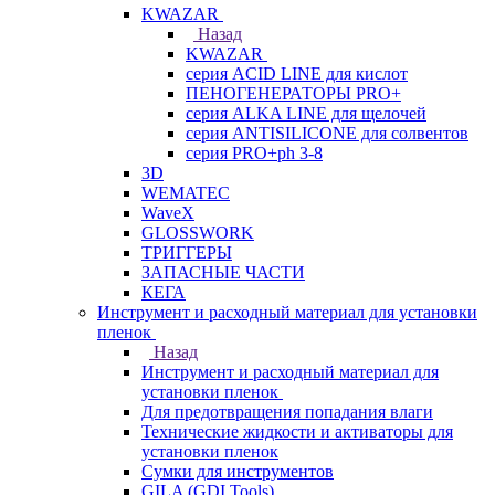
KWAZAR
Назад
KWAZAR
серия ACID LINE для кислот
ПЕНОГЕНЕРАТОРЫ PRO+
серия ALKA LINE для щелочей
серия ANTISILICONE для солвентов
серия PRO+ph 3-8
3D
WEMATEC
WaveX
GLOSSWORK
ТРИГГЕРЫ
ЗАПАСНЫЕ ЧАСТИ
КЕГА
Инструмент и расходный материал для установки
пленок
Назад
Инструмент и расходный материал для
установки пленок
Для предотвращения попадания влаги
Технические жидкости и активаторы для
установки пленок
Сумки для инструментов
GILA (GDI Tools)