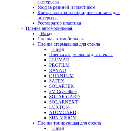
экстерьера
Уход за резиной и пластиком
Квик, силанты и гибридные составы для
интерьера
Реставратор пластика
Пленка автомобильная
Назад
Пленка автомобильная
Пленка атермальная для стекла
Назад
Пленка атермальная для стекла
LLUMAR
PROFILM
RAYNO
QUANTUM
SAFEX
SOLARTEK
3M Crystalline
SOLAR GARD
SOLARNEXT
LUXTON
ATOMGARD
SUN VISION
Пленка тонирующая для стекла
Назад