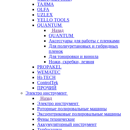
TAJIMA
OLFA
UZLEX
YELLO TOOLS
QUANTUM
Назад
QUANTUM
Аксессуары для работы с пленками
Для полиуретановых и гибридных
пленок
Для тонировки и винила
Ножи, скребки, лезвия
PROPAKEL
WEMATEC
Hi-TECH
ControlTek
ПРОЧИЙ
Электро инструмент
Назад
Электро инструмент
Роторные полировальные машины
Эксцентриковые полировальные машины
Фены технические
Аккумуляторный инструмент
Турбосушки