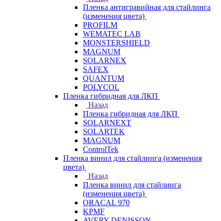
Пленка антигравийная для стайлинга
(изменения цвета)
PROFILM
WEMATEC LAB
MONSTERSHIELD
MAGNUM
SOLARNEX
SAFEX
QUANTUM
POLYCOL
Пленка гибридная для ЛКП
Назад
Пленка гибридная для ЛКП
SOLARNEXT
SOLARTEK
MAGNUM
ControlTek
Пленка винил для стайлинга (изменения
цвета)
Назад
Пленка винил для стайлинга
(изменения цвета)
ORACAL 970
KPMF
AVERY DENISSON