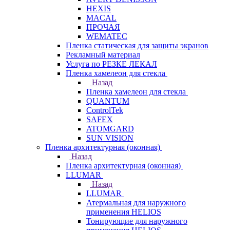
HEXIS
MACAL
ПРОЧАЯ
WEMATEC
Пленка статическая для защиты экранов
Рекламный материал
Услуга по РЕЗКЕ ЛЕКАЛ
Пленка хамелеон для стекла
Назад
Пленка хамелеон для стекла
QUANTUM
ControlTek
SAFEX
ATOMGARD
SUN VISION
Пленка архитектурная (оконная)
Назад
Пленка архитектурная (оконная)
LLUMAR
Назад
LLUMAR
Атермальная для наружного
применения HELIOS
Тонирующие для наружного