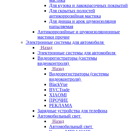
мастика
Для кузова и лакокрасочных покрытий
Для скрытых полостей
антикоррозийная мастика
Для днища и арок шумоизоляция
напыляемая
Антикоррозийные и шумоизоляционные
мастики прочие
Электронные системы для автомобиля
Назад
Электронные системы для автомобиля
Видеорегистраторы (системы
видеоконтроля)
Назад
Видеорегистраторы (системы
видеоконтроля)
BlackVue
BVCTrade
XIAOMI
ПРОЧИЕ
РЕКЛАМА
Зарядные устройства для телефона
Автомобильный свет
Назад
Автомобильный свет