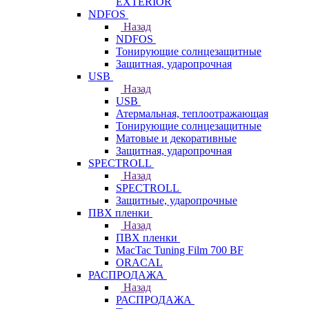
EXTERIOR
NDFOS
Назад
NDFOS
Тонирующие солнцезащитные
Защитная, ударопрочная
USB
Назад
USB
Атермальная, теплоотражающая
Тонирующие солнцезащитные
Матовые и декоративные
Защитная, ударопрочная
SPECTROLL
Назад
SPECTROLL
Защитные, ударопрочные
ПВХ пленки
Назад
ПВХ пленки
MacTac Tuning Film 700 BF
ORACAL
РАСПРОДАЖА
Назад
РАСПРОДАЖА