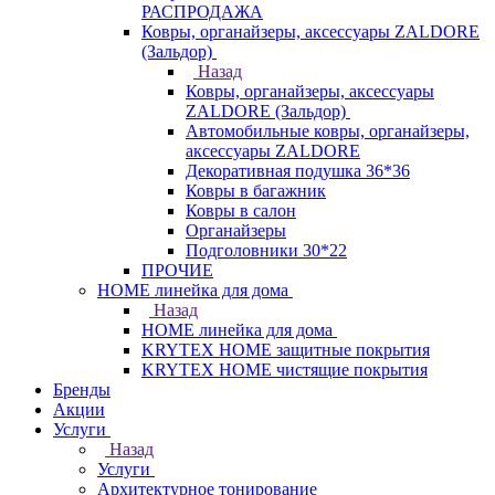
РАСПРОДАЖА
Ковры, органайзеры, аксессуары ZALDORE
(Зальдор)
Назад
Ковры, органайзеры, аксессуары
ZALDORE (Зальдор)
Автомобильные ковры, органайзеры,
аксессуары ZALDORE
Декоративная подушка 36*36
Ковры в багажник
Ковры в салон
Органайзеры
Подголовники 30*22
ПРОЧИЕ
HOME линейка для дома
Назад
HOME линейка для дома
KRYTEX HOME защитные покрытия
KRYTEX HOME чистящие покрытия
Бренды
Акции
Услуги
Назад
Услуги
Архитектурное тонирование