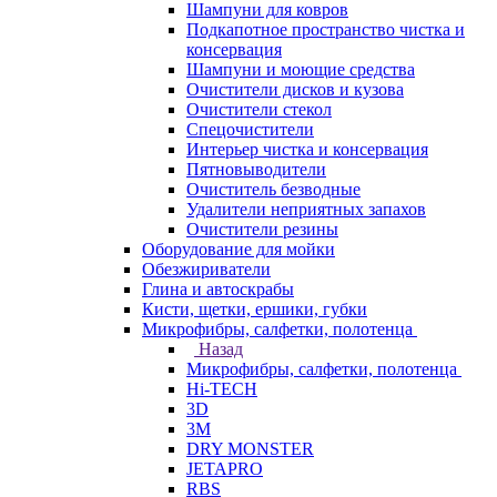
Шампуни для ковров
Подкапотное пространство чистка и
консервация
Шампуни и моющие средства
Очистители дисков и кузова
Очистители стекол
Спецочистители
Интерьер чистка и консервация
Пятновыводители
Очиститель безводные
Удалители неприятных запахов
Очистители резины
Оборудование для мойки
Обезжириватели
Глина и автоскрабы
Кисти, щетки, ершики, губки
Микрофибры, салфетки, полотенца
Назад
Микрофибры, салфетки, полотенца
Hi-TECH
3D
3М
DRY MONSTER
JETAPRO
RBS