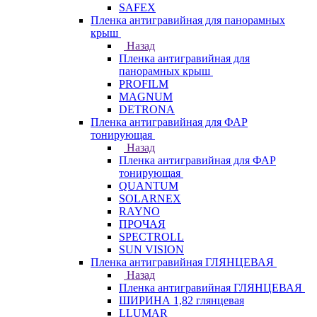
SAFEX
Пленка антигравийная для панорамных
крыш
Назад
Пленка антигравийная для
панорамных крыш
PROFILM
MAGNUM
DETRONA
Пленка антигравийная для ФАР
тонирующая
Назад
Пленка антигравийная для ФАР
тонирующая
QUANTUM
SOLARNEX
RAYNO
ПРОЧАЯ
SPECTROLL
SUN VISION
Пленка антигравийная ГЛЯНЦЕВАЯ
Назад
Пленка антигравийная ГЛЯНЦЕВАЯ
ШИРИНА 1,82 глянцевая
LLUMAR