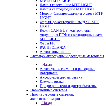
Ксенон MTF LIGHT
Лампы галогенные MTF LIGHT
Лампы светодиодные MTF LIGHT
Модули ближнего/дальнего света MTF
LIGHT
Фары/Прожектора/Линзы/ДХО MTF
LIGHT
Блоки CAN-BUS, контроллеры,
модули для ПТФ и светодиодных ламп
MTF LIGHT
Фары FF.
РАСПРОДАЖА
Автолампы прочие
Автозвук аксессуары и расходные материалы
Назад
Автозвук аксессуары и расходные
материалы
Аксессуары для автозвука
Клемма, вилка
Предохранители и дистрибьютеры
Парковочные системы
Противоугонные системы,
автосигнализации
Назад