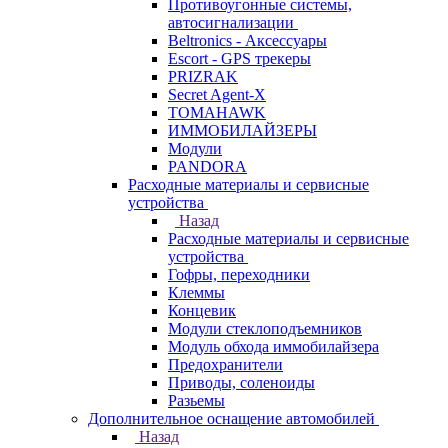
Противоугонные системы,
автосигнализации
Beltronics - Аксессуары
Escort - GPS трекеры
PRIZRAK
Secret Agent-X
TOMAHAWK
ИММОБИЛАЙЗЕРЫ
Модули
PANDORA
Расходные материалы и сервисные
устройства
Назад
Расходные материалы и сервисные
устройства
Гофры, переходники
Клеммы
Концевик
Модули стеклоподъемников
Модуль обхода иммобилайзера
Предохранители
Приводы, соленоиды
Разьемы
Дополнительное оснащение автомобилей
Назад