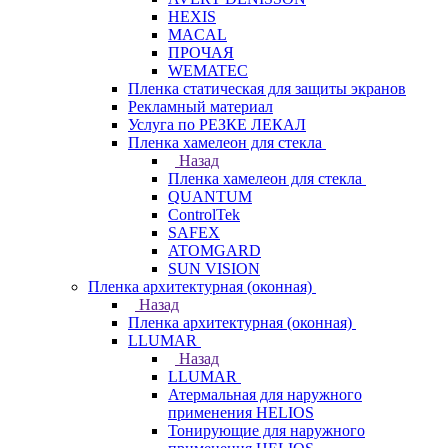
HEXIS
MACAL
ПРОЧАЯ
WEMATEC
Пленка статическая для защиты экранов
Рекламный материал
Услуга по РЕЗКЕ ЛЕКАЛ
Пленка хамелеон для стекла
Назад
Пленка хамелеон для стекла
QUANTUM
ControlTek
SAFEX
ATOMGARD
SUN VISION
Пленка архитектурная (оконная)
Назад
Пленка архитектурная (оконная)
LLUMAR
Назад
LLUMAR
Атермальная для наружного
применения HELIOS
Тонирующие для наружного