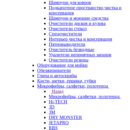
Шампуни для ковров
Подкапотное пространство чистка и
консервация
Шампуни и моющие средства
Очистители дисков и кузова
Очистители стекол
Спецочистители
Интерьер чистка и консервация
Пятновыводители
Очиститель безводные
Удалители неприятных запахов
Очистители резины
Оборудование для мойки
Обезжириватели
Глина и автоскрабы
Кисти, щетки, ершики, губки
Микрофибры, салфетки, полотенца
Назад
Микрофибры, салфетки, полотенца
Hi-TECH
3D
3М
DRY MONSTER
JETAPRO
RBS