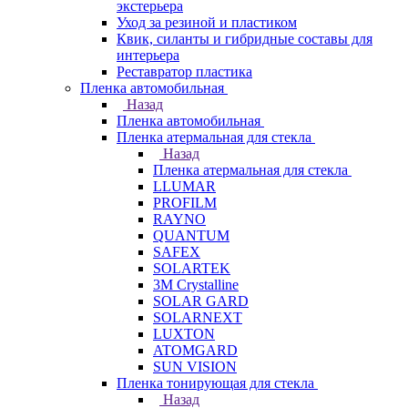
экстерьера
Уход за резиной и пластиком
Квик, силанты и гибридные составы для
интерьера
Реставратор пластика
Пленка автомобильная
Назад
Пленка автомобильная
Пленка атермальная для стекла
Назад
Пленка атермальная для стекла
LLUMAR
PROFILM
RAYNO
QUANTUM
SAFEX
SOLARTEK
3M Crystalline
SOLAR GARD
SOLARNEXT
LUXTON
ATOMGARD
SUN VISION
Пленка тонирующая для стекла
Назад