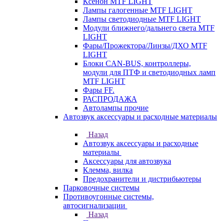
Ксенон MTF LIGHT
Лампы галогенные MTF LIGHT
Лампы светодиодные MTF LIGHT
Модули ближнего/дальнего света MTF
LIGHT
Фары/Прожектора/Линзы/ДХО MTF
LIGHT
Блоки CAN-BUS, контроллеры,
модули для ПТФ и светодиодных ламп
MTF LIGHT
Фары FF.
РАСПРОДАЖА
Автолампы прочие
Автозвук аксессуары и расходные материалы
Назад
Автозвук аксессуары и расходные
материалы
Аксессуары для автозвука
Клемма, вилка
Предохранители и дистрибьютеры
Парковочные системы
Противоугонные системы,
автосигнализации
Назад