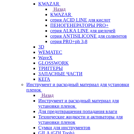
KWAZAR
Назад
KWAZAR
серия ACID LINE для кислот
ПЕНОГЕНЕРАТОРЫ PRO+
серия ALKA LINE для щелочей
серия ANTISILICONE для солвентов
серия PRO+ph 3-8
3D
WEMATEC
WaveX
GLOSSWORK
ТРИГГЕРЫ
ЗАПАСНЫЕ ЧАСТИ
КЕГА
Инструмент и расходный материал для установки
пленок
Назад
Инструмент и расходный материал для
установки пленок
Для предотвращения попадания влаги
Технические жидкости и активаторы для
установки пленок
Сумки для инструментов
GILA (GDI Tools)