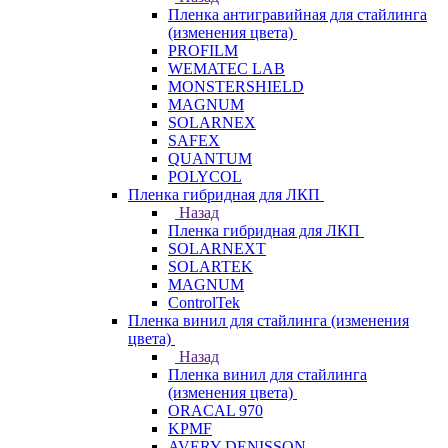
Пленка антигравийная для стайлинга
(изменения цвета)
PROFILM
WEMATEC LAB
MONSTERSHIELD
MAGNUM
SOLARNEX
SAFEX
QUANTUM
POLYCOL
Пленка гибридная для ЛКП
Назад
Пленка гибридная для ЛКП
SOLARNEXT
SOLARTEK
MAGNUM
ControlTek
Пленка винил для стайлинга (изменения
цвета)
Назад
Пленка винил для стайлинга
(изменения цвета)
ORACAL 970
KPMF
AVERY DENISSON