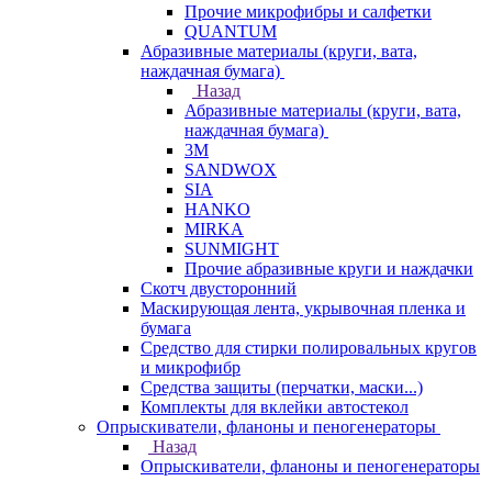
Прочие микрофибры и салфетки
QUANTUM
Абразивные материалы (круги, вата,
наждачная бумага)
Назад
Абразивные материалы (круги, вата,
наждачная бумага)
3М
SANDWOX
SIA
HANKO
MIRKA
SUNMIGHT
Прочие абразивные круги и наждачки
Скотч двусторонний
Маскирующая лента, укрывочная пленка и
бумага
Средство для стирки полировальных кругов
и микрофибр
Средства защиты (перчатки, маски...)
Комплекты для вклейки автостекол
Опрыскиватели, фланоны и пеногенераторы
Назад
Опрыскиватели, фланоны и пеногенераторы