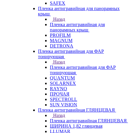
SAFEX
Пленка антигравийная для панорамных
крыш
Назад
Пленка антигравийная для
панорамных крыш
PROFILM
MAGNUM
DETRONA
Пленка антигравийная для ФАР
тонирующая
Назад
Пленка антигравийная для ФАР
тонирующая
QUANTUM
SOLARNEX
RAYNO
ПРОЧАЯ
SPECTROLL
SUN VISION
Пленка антигравийная ГЛЯНЦЕВАЯ
Назад
Пленка антигравийная ГЛЯНЦЕВАЯ
ШИРИНА 1,82 глянцевая
LLUMAR