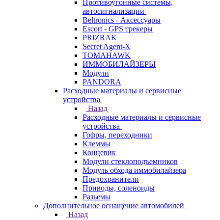
Противоугонные системы,
автосигнализации
Beltronics - Аксессуары
Escort - GPS трекеры
PRIZRAK
Secret Agent-X
TOMAHAWK
ИММОБИЛАЙЗЕРЫ
Модули
PANDORA
Расходные материалы и сервисные
устройства
Назад
Расходные материалы и сервисные
устройства
Гофры, переходники
Клеммы
Концевик
Модули стеклоподъемников
Модуль обхода иммобилайзера
Предохранители
Приводы, соленоиды
Разьемы
Дополнительное оснащение автомобилей
Назад