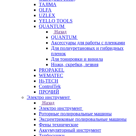
TAJIMA
OLFA
UZLEX
YELLO TOOLS
QUANTUM
Назад
QUANTUM
Аксессуары для работы с пленками
Для полиуретановых и гибридных
пленок
Для тонировки и винила
Ножи, скребки, лезвия
PROPAKEL
WEMATEC
Hi-TECH
ControlTek
ПРОЧИЙ
Электро инструмент
Назад
Электро инструмент
Роторные полировальные машины
Эксцентриковые полировальные машины
Фены технические
Аккумуляторный инструмент
Турбосушки