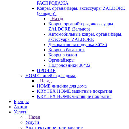
РАСПРОДАЖА
Ковры, органайзеры, аксессуары ZALDORE
(Зальдор)
Назад
Ковры, органайзеры, аксессуары
ZALDORE (Зальдор)
Автомобильные ковры, органайзеры,
аксессуары ZALDORE
Декоративная подушка 36*36
Ковры в багажник
Ковры в салон
Органайзеры
Подголовники 30*22
ПРОЧИЕ
HOME линейка для дома
Назад
HOME линейка для дома
KRYTEX HOME защитные покрытия
KRYTEX HOME чистящие покрытия
Бренды
Акции
Услуги
Назад
Услуги
Архитектурное тонирование