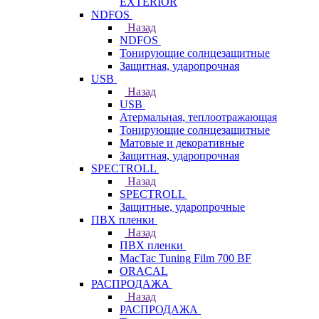
EXTERIOR
NDFOS
Назад
NDFOS
Тонирующие солнцезащитные
Защитная, ударопрочная
USB
Назад
USB
Атермальная, теплоотражающая
Тонирующие солнцезащитные
Матовые и декоративные
Защитная, ударопрочная
SPECTROLL
Назад
SPECTROLL
Защитные, ударопрочные
ПВХ пленки
Назад
ПВХ пленки
MacTac Tuning Film 700 BF
ORACAL
РАСПРОДАЖА
Назад
РАСПРОДАЖА