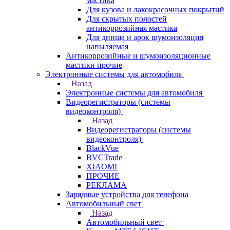
мастика
Для кузова и лакокрасочных покрытий
Для скрытых полостей
антикоррозийная мастика
Для днища и арок шумоизоляция
напыляемая
Антикоррозийные и шумоизоляционные
мастики прочие
Электронные системы для автомобиля
Назад
Электронные системы для автомобиля
Видеорегистраторы (системы
видеоконтроля)
Назад
Видеорегистраторы (системы
видеоконтроля)
BlackVue
BVCTrade
XIAOMI
ПРОЧИЕ
РЕКЛАМА
Зарядные устройства для телефона
Автомобильный свет
Назад
Автомобильный свет