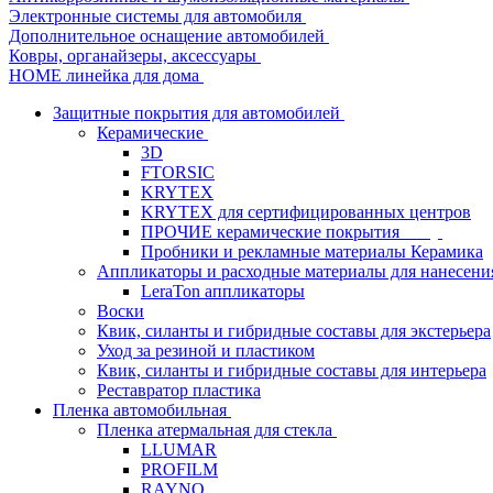
Электронные системы для автомобиля
Дополнительное оснащение автомобилей
Ковры, органайзеры, аксессуары
HOME линейка для дома
Защитные покрытия для автомобилей
Керамические
3D
FTORSIC
KRYTEX
KRYTEX для сертифицированных центров
ПРОЧИЕ керамические покрытия
Пробники и рекламные материалы Керамика
Аппликаторы и расходные материалы для нанесени
LeraTon аппликаторы
Воски
Квик, силанты и гибридные составы для экстерьера
Уход за резиной и пластиком
Квик, силанты и гибридные составы для интерьера
Реставратор пластика
Пленка автомобильная
Пленка атермальная для стекла
LLUMAR
PROFILM
RAYNO