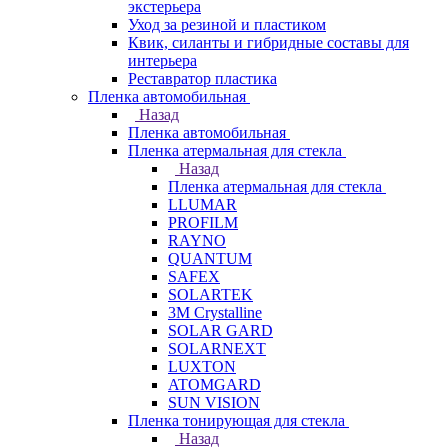
экстерьера
Уход за резиной и пластиком
Квик, силанты и гибридные составы для
интерьера
Реставратор пластика
Пленка автомобильная
Назад
Пленка автомобильная
Пленка атермальная для стекла
Назад
Пленка атермальная для стекла
LLUMAR
PROFILM
RAYNO
QUANTUM
SAFEX
SOLARTEK
3M Crystalline
SOLAR GARD
SOLARNEXT
LUXTON
ATOMGARD
SUN VISION
Пленка тонирующая для стекла
Назад