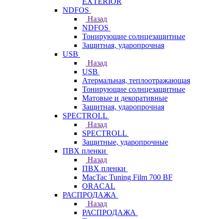
EXTERIOR
NDFOS
Назад
NDFOS
Тонирующие солнцезащитные
Защитная, ударопрочная
USB
Назад
USB
Атермальная, теплоотражающая
Тонирующие солнцезащитные
Матовые и декоративные
Защитная, ударопрочная
SPECTROLL
Назад
SPECTROLL
Защитные, ударопрочные
ПВХ пленки
Назад
ПВХ пленки
MacTac Tuning Film 700 BF
ORACAL
РАСПРОДАЖА
Назад
РАСПРОДАЖА