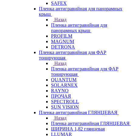
SAFEX
Пленка антигравийная для панорамных
крыш
Назад
Пленка антигравийная для
панорамных крыш
PROFILM
MAGNUM
DETRONA
Пленка антигравийная для ФАР
тонирующая
Назад
Пленка антигравийная для ФАР
тонирующая
QUANTUM
SOLARNEX
RAYNO
ПРОЧАЯ
SPECTROLL
SUN VISION
Пленка антигравийная ГЛЯНЦЕВАЯ
Назад
Пленка антигравийная ГЛЯНЦЕВАЯ
ШИРИНА 1,82 глянцевая
LLUMAR