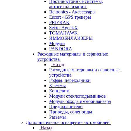
Противоугонные системы,
автосигнализации
Beltronics - Аксессуары
Escort - GPS трекеры
PRIZRAK
Secret Agent-X
TOMAHAWK
ИММОБИЛАЙЗЕРЫ
Модули
PANDORA
Расходные материалы и сервисные
устройства
Назад
Расходные материалы и сервисные
устройства
Гофры, переходники
Клеммы
Концевик
Модули стеклоподъемников
Модуль обхода иммобилайзера
Предохранители
Приводы, соленоиды
Разьемы
Дополнительное оснащение автомобилей
Назад