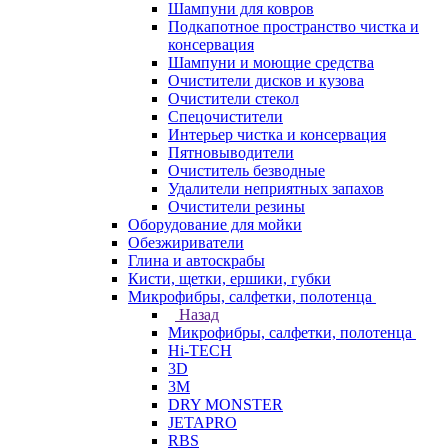
Шампуни для ковров
Подкапотное пространство чистка и
консервация
Шампуни и моющие средства
Очистители дисков и кузова
Очистители стекол
Спецочистители
Интерьер чистка и консервация
Пятновыводители
Очиститель безводные
Удалители неприятных запахов
Очистители резины
Оборудование для мойки
Обезжириватели
Глина и автоскрабы
Кисти, щетки, ершики, губки
Микрофибры, салфетки, полотенца
Назад
Микрофибры, салфетки, полотенца
Hi-TECH
3D
3М
DRY MONSTER
JETAPRO
RBS