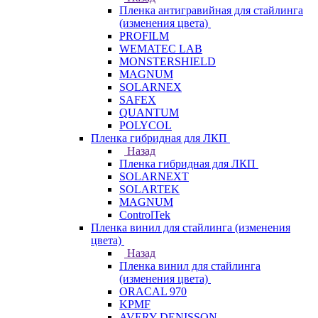
Пленка антигравийная для стайлинга
(изменения цвета)
PROFILM
WEMATEC LAB
MONSTERSHIELD
MAGNUM
SOLARNEX
SAFEX
QUANTUM
POLYCOL
Пленка гибридная для ЛКП
Назад
Пленка гибридная для ЛКП
SOLARNEXT
SOLARTEK
MAGNUM
ControlTek
Пленка винил для стайлинга (изменения
цвета)
Назад
Пленка винил для стайлинга
(изменения цвета)
ORACAL 970
KPMF
AVERY DENISSON