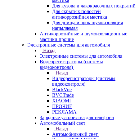
мастика
Для кузова и лакокрасочных покрытий
Для скрытых полостей
антикоррозийная мастика
Для днища и арок шумоизоляция
напыляемая
Антикоррозийные и шумоизоляционные
мастики прочие
Электронные системы для автомобиля
Назад
Электронные системы для автомобиля
Видеорегистраторы (системы
видеоконтроля)
Назад
Видеорегистраторы (системы
видеоконтроля)
BlackVue
BVCTrade
XIAOMI
ПРОЧИЕ
РЕКЛАМА
Зарядные устройства для телефона
Автомобильный свет
Назад
Автомобильный свет