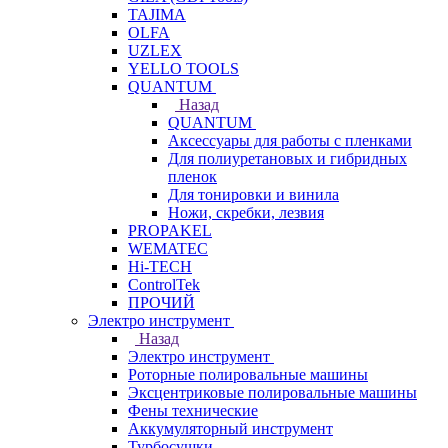
TAJIMA
OLFA
UZLEX
YELLO TOOLS
QUANTUM
Назад
QUANTUM
Аксессуары для работы с пленками
Для полиуретановых и гибридных
пленок
Для тонировки и винила
Ножи, скребки, лезвия
PROPAKEL
WEMATEC
Hi-TECH
ControlTek
ПРОЧИЙ
Электро инструмент
Назад
Электро инструмент
Роторные полировальные машины
Эксцентриковые полировальные машины
Фены технические
Аккумуляторный инструмент
Турбосушки