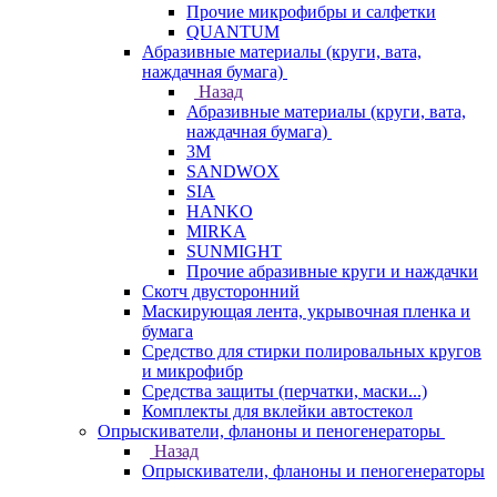
Прочие микрофибры и салфетки
QUANTUM
Абразивные материалы (круги, вата,
наждачная бумага)
Назад
Абразивные материалы (круги, вата,
наждачная бумага)
3М
SANDWOX
SIA
HANKO
MIRKA
SUNMIGHT
Прочие абразивные круги и наждачки
Скотч двусторонний
Маскирующая лента, укрывочная пленка и
бумага
Средство для стирки полировальных кругов
и микрофибр
Средства защиты (перчатки, маски...)
Комплекты для вклейки автостекол
Опрыскиватели, фланоны и пеногенераторы
Назад
Опрыскиватели, фланоны и пеногенераторы