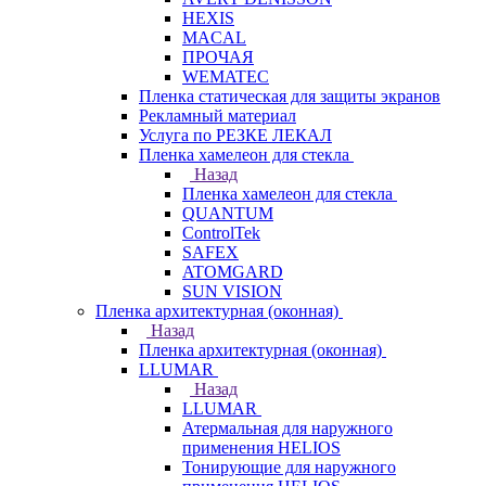
HEXIS
MACAL
ПРОЧАЯ
WEMATEC
Пленка статическая для защиты экранов
Рекламный материал
Услуга по РЕЗКЕ ЛЕКАЛ
Пленка хамелеон для стекла
Назад
Пленка хамелеон для стекла
QUANTUM
ControlTek
SAFEX
ATOMGARD
SUN VISION
Пленка архитектурная (оконная)
Назад
Пленка архитектурная (оконная)
LLUMAR
Назад
LLUMAR
Атермальная для наружного
применения HELIOS
Тонирующие для наружного