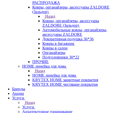
РАСПРОДАЖА
Ковры, органайзеры, аксессуары ZALDORE
(Зальдор)
Назад
Ковры, органайзеры, аксессуары
ZALDORE (Зальдор)
Автомобильные ковры, органайзеры,
аксессуары ZALDORE
Декоративная подушка 36*36
Ковры в багажник
Ковры в салон
Органайзеры
Подголовники 30*22
ПРОЧИЕ
HOME линейка для дома
Назад
HOME линейка для дома
KRYTEX HOME защитные покрытия
KRYTEX HOME чистящие покрытия
Бренды
Акции
Услуги
Назад
Услуги
Архитектурное тонирование