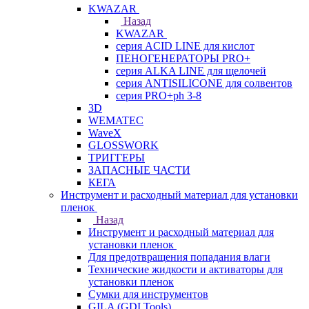
KWAZAR
Назад
KWAZAR
серия ACID LINE для кислот
ПЕНОГЕНЕРАТОРЫ PRO+
серия ALKA LINE для щелочей
серия ANTISILICONE для солвентов
серия PRO+ph 3-8
3D
WEMATEC
WaveX
GLOSSWORK
ТРИГГЕРЫ
ЗАПАСНЫЕ ЧАСТИ
КЕГА
Инструмент и расходный материал для установки
пленок
Назад
Инструмент и расходный материал для
установки пленок
Для предотвращения попадания влаги
Технические жидкости и активаторы для
установки пленок
Сумки для инструментов
GILA (GDI Tools)