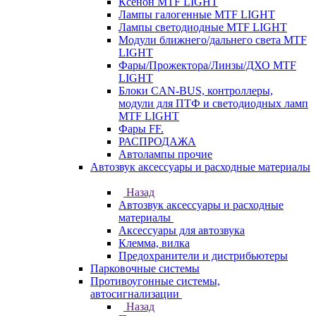
Ксенон MTF LIGHT
Лампы галогенные MTF LIGHT
Лампы светодиодные MTF LIGHT
Модули ближнего/дальнего света MTF
LIGHT
Фары/Прожектора/Линзы/ДХО MTF
LIGHT
Блоки CAN-BUS, контроллеры,
модули для ПТФ и светодиодных ламп
MTF LIGHT
Фары FF.
РАСПРОДАЖА
Автолампы прочие
Автозвук аксессуары и расходные материалы
Назад
Автозвук аксессуары и расходные
материалы
Аксессуары для автозвука
Клемма, вилка
Предохранители и дистрибьютеры
Парковочные системы
Противоугонные системы,
автосигнализации
Назад