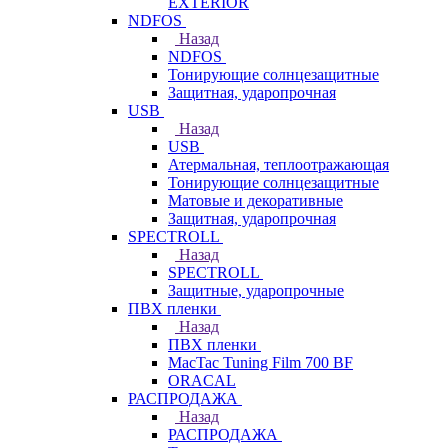
EXTERIOR
NDFOS
Назад
NDFOS
Тонирующие солнцезащитные
Защитная, ударопрочная
USB
Назад
USB
Атермальная, теплоотражающая
Тонирующие солнцезащитные
Матовые и декоративные
Защитная, ударопрочная
SPECTROLL
Назад
SPECTROLL
Защитные, ударопрочные
ПВХ пленки
Назад
ПВХ пленки
MacTac Tuning Film 700 BF
ORACAL
РАСПРОДАЖА
Назад
РАСПРОДАЖА