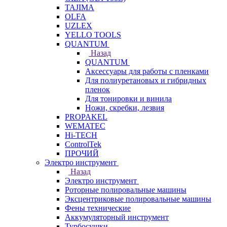
TAJIMA
OLFA
UZLEX
YELLO TOOLS
QUANTUM
Назад
QUANTUM
Аксессуары для работы с пленками
Для полиуретановых и гибридных
пленок
Для тонировки и винила
Ножи, скребки, лезвия
PROPAKEL
WEMATEC
Hi-TECH
ControlTek
ПРОЧИЙ
Электро инструмент
Назад
Электро инструмент
Роторные полировальные машины
Эксцентриковые полировальные машины
Фены технические
Аккумуляторный инструмент
Турбосушки