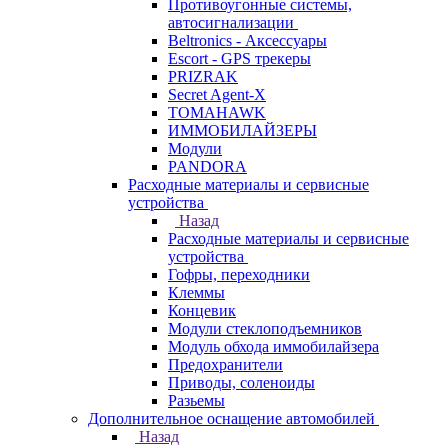
Противоугонные системы,
автосигнализации
Beltronics - Аксессуары
Escort - GPS трекеры
PRIZRAK
Secret Agent-X
TOMAHAWK
ИММОБИЛАЙЗЕРЫ
Модули
PANDORA
Расходные материалы и сервисные
устройства
Назад
Расходные материалы и сервисные
устройства
Гофры, переходники
Клеммы
Концевик
Модули стеклоподъемников
Модуль обхода иммобилайзера
Предохранители
Приводы, соленоиды
Разьемы
Дополнительное оснащение автомобилей
Назад