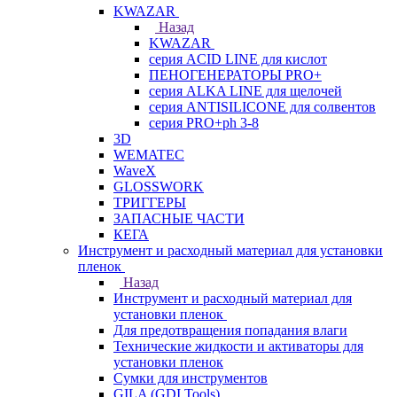
KWAZAR
Назад
KWAZAR
серия ACID LINE для кислот
ПЕНОГЕНЕРАТОРЫ PRO+
серия ALKA LINE для щелочей
серия ANTISILICONE для солвентов
серия PRO+ph 3-8
3D
WEMATEC
WaveX
GLOSSWORK
ТРИГГЕРЫ
ЗАПАСНЫЕ ЧАСТИ
КЕГА
Инструмент и расходный материал для установки
пленок
Назад
Инструмент и расходный материал для
установки пленок
Для предотвращения попадания влаги
Технические жидкости и активаторы для
установки пленок
Сумки для инструментов
GILA (GDI Tools)