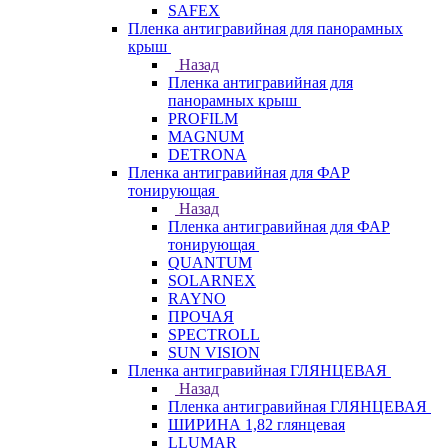
SAFEX
Пленка антигравийная для панорамных
крыш
Назад
Пленка антигравийная для
панорамных крыш
PROFILM
MAGNUM
DETRONA
Пленка антигравийная для ФАР
тонирующая
Назад
Пленка антигравийная для ФАР
тонирующая
QUANTUM
SOLARNEX
RAYNO
ПРОЧАЯ
SPECTROLL
SUN VISION
Пленка антигравийная ГЛЯНЦЕВАЯ
Назад
Пленка антигравийная ГЛЯНЦЕВАЯ
ШИРИНА 1,82 глянцевая
LLUMAR