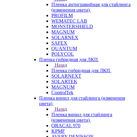
Пленка антигравийная для стайлинга
(изменения цвета)
PROFILM
WEMATEC LAB
MONSTERSHIELD
MAGNUM
SOLARNEX
SAFEX
QUANTUM
POLYCOL
Пленка гибридная для ЛКП
Назад
Пленка гибридная для ЛКП
SOLARNEXT
SOLARTEK
MAGNUM
ControlTek
Пленка винил для стайлинга (изменения
цвета)
Назад
Пленка винил для стайлинга
(изменения цвета)
ORACAL 970
KPMF
AVERY DENISSON