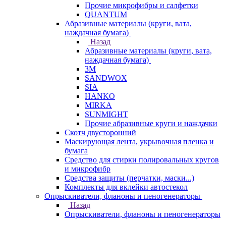
Прочие микрофибры и салфетки
QUANTUM
Абразивные материалы (круги, вата,
наждачная бумага)
Назад
Абразивные материалы (круги, вата,
наждачная бумага)
3М
SANDWOX
SIA
HANKO
MIRKA
SUNMIGHT
Прочие абразивные круги и наждачки
Скотч двусторонний
Маскирующая лента, укрывочная пленка и
бумага
Средство для стирки полировальных кругов
и микрофибр
Средства защиты (перчатки, маски...)
Комплекты для вклейки автостекол
Опрыскиватели, фланоны и пеногенераторы
Назад
Опрыскиватели, фланоны и пеногенераторы