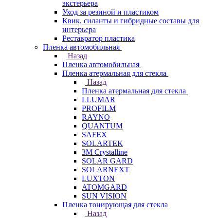
экстерьера
Уход за резиной и пластиком
Квик, силанты и гибридные составы для
интерьера
Реставратор пластика
Пленка автомобильная
Назад
Пленка автомобильная
Пленка атермальная для стекла
Назад
Пленка атермальная для стекла
LLUMAR
PROFILM
RAYNO
QUANTUM
SAFEX
SOLARTEK
3M Crystalline
SOLAR GARD
SOLARNEXT
LUXTON
ATOMGARD
SUN VISION
Пленка тонирующая для стекла
Назад