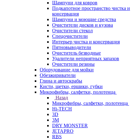
Шампуни для ковров
Подкапотное пространство чистка и
консервация
Шампуни и моющие средства
Очистители дисков и кузова
Очистители стекол
Спецочистители
Интерьер чистка и консервация
Пятновыводители
Очиститель безводные
Удалители неприятных запахов
Очистители резины
Оборудование для мойки
Обезжириватели
Глина и автоскрабы
Кисти, щетки, ершики, губки
Микрофибры, салфетки, полотенца
Назад
Микрофибры, салфетки, полотенца
Hi-TECH
3D
3М
DRY MONSTER
JETAPRO
RBS