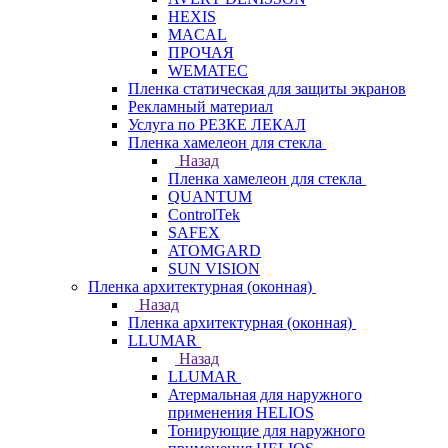
HEXIS
MACAL
ПРОЧАЯ
WEMATEC
Пленка статическая для защиты экранов
Рекламный материал
Услуга по РЕЗКЕ ЛЕКАЛ
Пленка хамелеон для стекла
Назад
Пленка хамелеон для стекла
QUANTUM
ControlTek
SAFEX
ATOMGARD
SUN VISION
Пленка архитектурная (оконная)
Назад
Пленка архитектурная (оконная)
LLUMAR
Назад
LLUMAR
Атермальная для наружного
применения HELIOS
Тонирующие для наружного