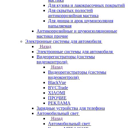
мастика
Для кузова и лакокрасочных покрытий
Для скрытых полостей
антикоррозийная мастика
Для днища и арок шумоизоляция
напыляемая
Антикоррозийные и шумоизоляционные
мастики прочие
Электронные системы для автомобиля
Назад
Электронные системы для автомобиля
Видеорегистраторы (системы
видеоконтроля)
Назад
Видеорегистраторы (системы
видеоконтроля)
BlackVue
BVCTrade
XIAOMI
ПРОЧИЕ
РЕКЛАМА
Зарядные устройства для телефона
Автомобильный свет
Назад
Автомобильный свет