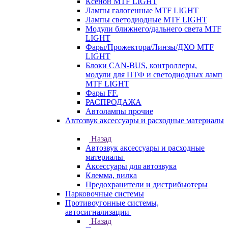
Ксенон MTF LIGHT
Лампы галогенные MTF LIGHT
Лампы светодиодные MTF LIGHT
Модули ближнего/дальнего света MTF
LIGHT
Фары/Прожектора/Линзы/ДХО MTF
LIGHT
Блоки CAN-BUS, контроллеры,
модули для ПТФ и светодиодных ламп
MTF LIGHT
Фары FF.
РАСПРОДАЖА
Автолампы прочие
Автозвук аксессуары и расходные материалы
Назад
Автозвук аксессуары и расходные
материалы
Аксессуары для автозвука
Клемма, вилка
Предохранители и дистрибьютеры
Парковочные системы
Противоугонные системы,
автосигнализации
Назад