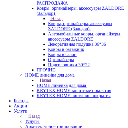
РАСПРОДАЖА
Ковры, органайзеры, аксессуары ZALDORE
(Зальдор)
Назад
Ковры, органайзеры, аксессуары
ZALDORE (Зальдор)
Автомобильные ковры, органайзеры,
аксессуары ZALDORE
Декоративная подушка 36*36
Ковры в багажник
Ковры в салон
Органайзеры
Подголовники 30*22
ПРОЧИЕ
HOME линейка для дома
Назад
HOME линейка для дома
KRYTEX HOME защитные покрытия
KRYTEX HOME чистящие покрытия
Бренды
Акции
Услуги
Назад
Услуги
Архитектурное тонирование