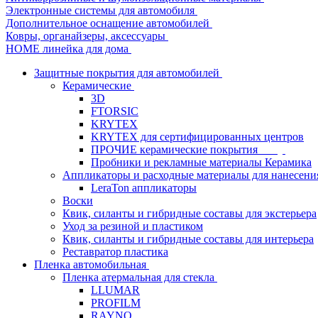
Электронные системы для автомобиля
Дополнительное оснащение автомобилей
Ковры, органайзеры, аксессуары
HOME линейка для дома
Защитные покрытия для автомобилей
Керамические
3D
FTORSIC
KRYTEX
KRYTEX для сертифицированных центров
ПРОЧИЕ керамические покрытия
Пробники и рекламные материалы Керамика
Аппликаторы и расходные материалы для нанесени
LeraTon аппликаторы
Воски
Квик, силанты и гибридные составы для экстерьера
Уход за резиной и пластиком
Квик, силанты и гибридные составы для интерьера
Реставратор пластика
Пленка автомобильная
Пленка атермальная для стекла
LLUMAR
PROFILM
RAYNO