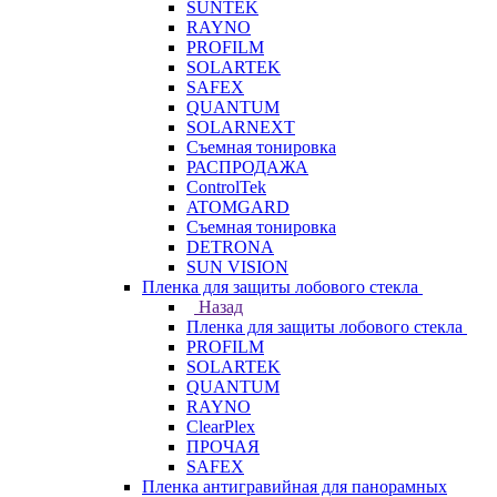
SUNTEK
RAYNO
PROFILM
SOLARTEK
SAFEX
QUANTUM
SOLARNEXT
Съемная тонировка
РАСПРОДАЖА
ControlTek
ATOMGARD
Съемная тонировка
DETRONA
SUN VISION
Пленка для защиты лобового стекла
Назад
Пленка для защиты лобового стекла
PROFILM
SOLARTEK
QUANTUM
RAYNO
ClearPlex
ПРОЧАЯ
SAFEX
Пленка антигравийная для панорамных