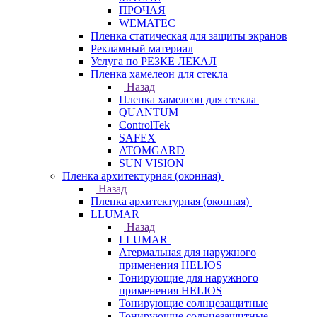
ПРОЧАЯ
WEMATEC
Пленка статическая для защиты экранов
Рекламный материал
Услуга по РЕЗКЕ ЛЕКАЛ
Пленка хамелеон для стекла
Назад
Пленка хамелеон для стекла
QUANTUM
ControlTek
SAFEX
ATOMGARD
SUN VISION
Пленка архитектурная (оконная)
Назад
Пленка архитектурная (оконная)
LLUMAR
Назад
LLUMAR
Атермальная для наружного
применения HELIOS
Тонирующие для наружного
применения HELIOS
Тонирующие солнцезащитные
Тонирующие солнцезащитные