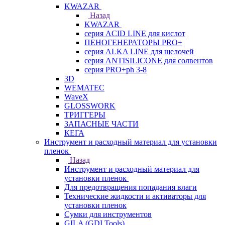
KWAZAR
Назад
KWAZAR
серия ACID LINE для кислот
ПЕНОГЕНЕРАТОРЫ PRO+
серия ALKA LINE для щелочей
серия ANTISILICONE для солвентов
серия PRO+ph 3-8
3D
WEMATEC
WaveX
GLOSSWORK
ТРИГГЕРЫ
ЗАПАСНЫЕ ЧАСТИ
КЕГА
Инструмент и расходный материал для установки
пленок
Назад
Инструмент и расходный материал для
установки пленок
Для предотвращения попадания влаги
Технические жидкости и активаторы для
установки пленок
Сумки для инструментов
GILA (GDI Tools)