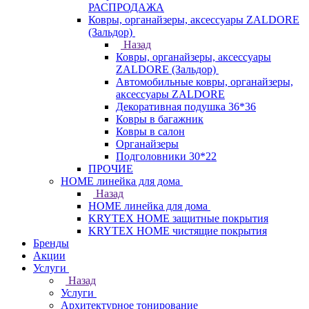
РАСПРОДАЖА
Ковры, органайзеры, аксессуары ZALDORE
(Зальдор)
Назад
Ковры, органайзеры, аксессуары
ZALDORE (Зальдор)
Автомобильные ковры, органайзеры,
аксессуары ZALDORE
Декоративная подушка 36*36
Ковры в багажник
Ковры в салон
Органайзеры
Подголовники 30*22
ПРОЧИЕ
HOME линейка для дома
Назад
HOME линейка для дома
KRYTEX HOME защитные покрытия
KRYTEX HOME чистящие покрытия
Бренды
Акции
Услуги
Назад
Услуги
Архитектурное тонирование