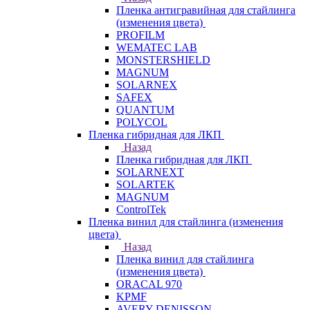
Пленка антигравийная для стайлинга
(изменения цвета)
PROFILM
WEMATEC LAB
MONSTERSHIELD
MAGNUM
SOLARNEX
SAFEX
QUANTUM
POLYCOL
Пленка гибридная для ЛКП
Назад
Пленка гибридная для ЛКП
SOLARNEXT
SOLARTEK
MAGNUM
ControlTek
Пленка винил для стайлинга (изменения
цвета)
Назад
Пленка винил для стайлинга
(изменения цвета)
ORACAL 970
KPMF
AVERY DENISSON