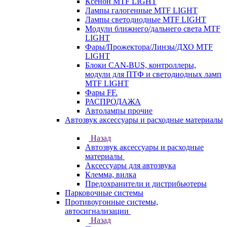
Ксенон MTF LIGHT
Лампы галогенные MTF LIGHT
Лампы светодиодные MTF LIGHT
Модули ближнего/дальнего света MTF
LIGHT
Фары/Прожектора/Линзы/ДХО MTF
LIGHT
Блоки CAN-BUS, контроллеры,
модули для ПТФ и светодиодных ламп
MTF LIGHT
Фары FF.
РАСПРОДАЖА
Автолампы прочие
Автозвук аксессуары и расходные материалы
Назад
Автозвук аксессуары и расходные
материалы
Аксессуары для автозвука
Клемма, вилка
Предохранители и дистрибьютеры
Парковочные системы
Противоугонные системы,
автосигнализации
Назад