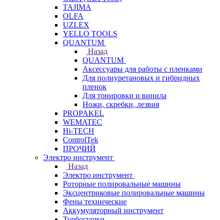
TAJIMA
OLFA
UZLEX
YELLO TOOLS
QUANTUM
Назад
QUANTUM
Аксессуары для работы с пленками
Для полиуретановых и гибридных
пленок
Для тонировки и винила
Ножи, скребки, лезвия
PROPAKEL
WEMATEC
Hi-TECH
ControlTek
ПРОЧИЙ
Электро инструмент
Назад
Электро инструмент
Роторные полировальные машины
Эксцентриковые полировальные машины
Фены технические
Аккумуляторный инструмент
Турбосушки