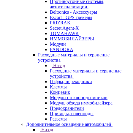
Противоугонные системы,
автосигнализации
Beltronics - Аксессуары
Escort - GPS трекеры
PRIZRAK
Secret Agent-X
TOMAHAWK
ИММОБИЛАЙЗЕРЫ
Модули
PANDORA
Расходные материалы и сервисные
устройства
Назад
Расходные материалы и сервисные
устройства
Гофры, переходники
Клеммы
Концевик
Модули стеклоподъемников
Модуль обхода иммобилайзера
Предохранители
Приводы, соленоиды
Разьемы
Дополнительное оснащение автомобилей
Назад