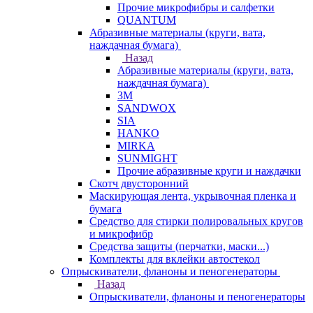
Прочие микрофибры и салфетки
QUANTUM
Абразивные материалы (круги, вата,
наждачная бумага)
Назад
Абразивные материалы (круги, вата,
наждачная бумага)
3М
SANDWOX
SIA
HANKO
MIRKA
SUNMIGHT
Прочие абразивные круги и наждачки
Скотч двусторонний
Маскирующая лента, укрывочная пленка и
бумага
Средство для стирки полировальных кругов
и микрофибр
Средства защиты (перчатки, маски...)
Комплекты для вклейки автостекол
Опрыскиватели, фланоны и пеногенераторы
Назад
Опрыскиватели, фланоны и пеногенераторы