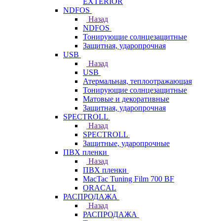
EXTERIOR
NDFOS
Назад
NDFOS
Тонирующие солнцезащитные
Защитная, ударопрочная
USB
Назад
USB
Атермальная, теплоотражающая
Тонирующие солнцезащитные
Матовые и декоративные
Защитная, ударопрочная
SPECTROLL
Назад
SPECTROLL
Защитные, ударопрочные
ПВХ пленки
Назад
ПВХ пленки
MacTac Tuning Film 700 BF
ORACAL
РАСПРОДАЖА
Назад
РАСПРОДАЖА