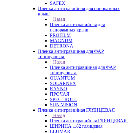
SAFEX
Пленка антигравийная для панорамных
крыш
Назад
Пленка антигравийная для
панорамных крыш
PROFILM
MAGNUM
DETRONA
Пленка антигравийная для ФАР
тонирующая
Назад
Пленка антигравийная для ФАР
тонирующая
QUANTUM
SOLARNEX
RAYNO
ПРОЧАЯ
SPECTROLL
SUN VISION
Пленка антигравийная ГЛЯНЦЕВАЯ
Назад
Пленка антигравийная ГЛЯНЦЕВАЯ
ШИРИНА 1,82 глянцевая
LLUMAR