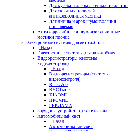
мастика
Для кузова и лакокрасочных покрытий
Для скрытых полостей
антикоррозийная мастика
Для днища и арок шумоизоляция
напыляемая
Антикоррозийные и шумоизоляционные
мастики прочие
Электронные системы для автомобиля
Назад
Электронные системы для автомобиля
Видеорегистраторы (системы
видеоконтроля)
Назад
Видеорегистраторы (системы
видеоконтроля)
BlackVue
BVCTrade
XIAOMI
ПРОЧИЕ
РЕКЛАМА
Зарядные устройства для телефона
Автомобильный свет
Назад
Автомобильный свет