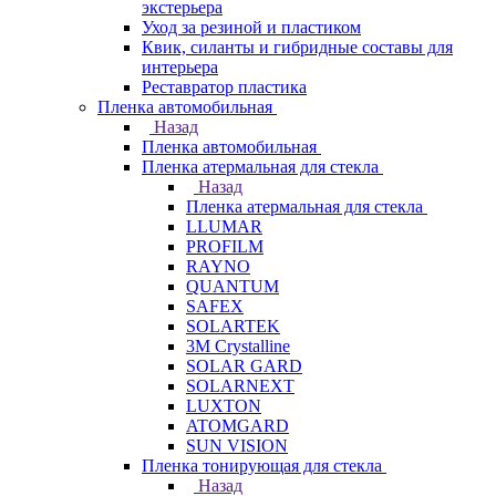
экстерьера
Уход за резиной и пластиком
Квик, силанты и гибридные составы для
интерьера
Реставратор пластика
Пленка автомобильная
Назад
Пленка автомобильная
Пленка атермальная для стекла
Назад
Пленка атермальная для стекла
LLUMAR
PROFILM
RAYNO
QUANTUM
SAFEX
SOLARTEK
3M Crystalline
SOLAR GARD
SOLARNEXT
LUXTON
ATOMGARD
SUN VISION
Пленка тонирующая для стекла
Назад