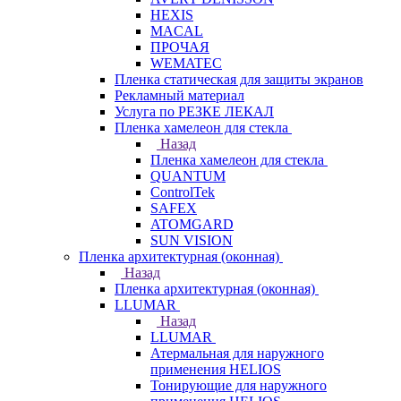
HEXIS
MACAL
ПРОЧАЯ
WEMATEC
Пленка статическая для защиты экранов
Рекламный материал
Услуга по РЕЗКЕ ЛЕКАЛ
Пленка хамелеон для стекла
Назад
Пленка хамелеон для стекла
QUANTUM
ControlTek
SAFEX
ATOMGARD
SUN VISION
Пленка архитектурная (оконная)
Назад
Пленка архитектурная (оконная)
LLUMAR
Назад
LLUMAR
Атермальная для наружного
применения HELIOS
Тонирующие для наружного