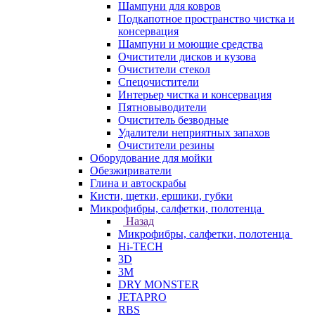
Шампуни для ковров
Подкапотное пространство чистка и
консервация
Шампуни и моющие средства
Очистители дисков и кузова
Очистители стекол
Спецочистители
Интерьер чистка и консервация
Пятновыводители
Очиститель безводные
Удалители неприятных запахов
Очистители резины
Оборудование для мойки
Обезжириватели
Глина и автоскрабы
Кисти, щетки, ершики, губки
Микрофибры, салфетки, полотенца
Назад
Микрофибры, салфетки, полотенца
Hi-TECH
3D
3М
DRY MONSTER
JETAPRO
RBS