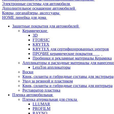
Электронные системы для автомобиля
Дополнительное оснащение автомобилей
Ковры, органайзеры, аксессуары
HOME линейка для дома
Защитные покрытия для автомобилей
Керамические
3D
FTORSIC
KRYTEX
KRYTEX для сертифицированных центров
ПРОЧИЕ керамические покрытия
Пробники и рекламные материалы Керамика
Аппликаторы и расходные материалы для нанесени
LeraTon аппликаторы
Воски
Квик, силанты и гибридные составы для экстерьера
Уход за резиной и пластиком
Квик, силанты и гибридные составы для интерьера
Реставратор пластика
Пленка автомобильная
Пленка атермальная для стекла
LLUMAR
PROFILM
RAYNO