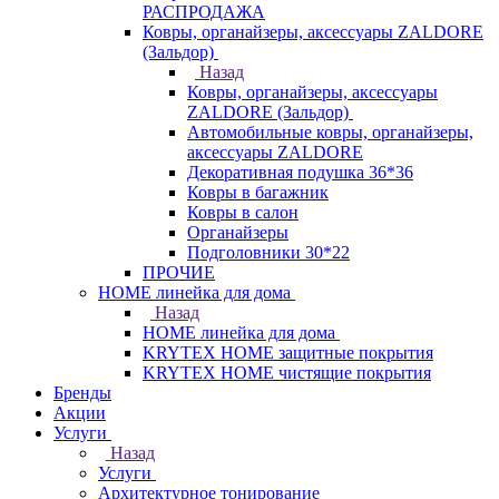
РАСПРОДАЖА
Ковры, органайзеры, аксессуары ZALDORE
(Зальдор)
Назад
Ковры, органайзеры, аксессуары
ZALDORE (Зальдор)
Автомобильные ковры, органайзеры,
аксессуары ZALDORE
Декоративная подушка 36*36
Ковры в багажник
Ковры в салон
Органайзеры
Подголовники 30*22
ПРОЧИЕ
HOME линейка для дома
Назад
HOME линейка для дома
KRYTEX HOME защитные покрытия
KRYTEX HOME чистящие покрытия
Бренды
Акции
Услуги
Назад
Услуги
Архитектурное тонирование