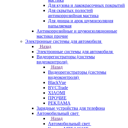
мастика
Для кузова и лакокрасочных покрытий
Для скрытых полостей
антикоррозийная мастика
Для днища и арок шумоизоляция
напыляемая
Антикоррозийные и шумоизоляционные
мастики прочие
Электронные системы для автомобиля
Назад
Электронные системы для автомобиля
Видеорегистраторы (системы
видеоконтроля)
Назад
Видеорегистраторы (системы
видеоконтроля)
BlackVue
BVCTrade
XIAOMI
ПРОЧИЕ
РЕКЛАМА
Зарядные устройства для телефона
Автомобильный свет
Назад
Автомобильный свет