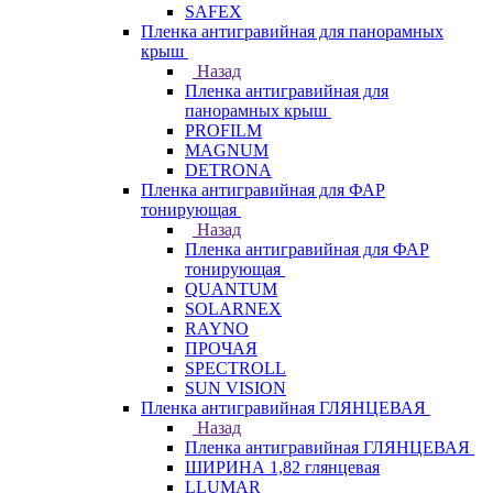
SAFEX
Пленка антигравийная для панорамных
крыш
Назад
Пленка антигравийная для
панорамных крыш
PROFILM
MAGNUM
DETRONA
Пленка антигравийная для ФАР
тонирующая
Назад
Пленка антигравийная для ФАР
тонирующая
QUANTUM
SOLARNEX
RAYNO
ПРОЧАЯ
SPECTROLL
SUN VISION
Пленка антигравийная ГЛЯНЦЕВАЯ
Назад
Пленка антигравийная ГЛЯНЦЕВАЯ
ШИРИНА 1,82 глянцевая
LLUMAR