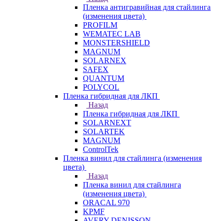
Пленка антигравийная для стайлинга
(изменения цвета)
PROFILM
WEMATEC LAB
MONSTERSHIELD
MAGNUM
SOLARNEX
SAFEX
QUANTUM
POLYCOL
Пленка гибридная для ЛКП
Назад
Пленка гибридная для ЛКП
SOLARNEXT
SOLARTEK
MAGNUM
ControlTek
Пленка винил для стайлинга (изменения
цвета)
Назад
Пленка винил для стайлинга
(изменения цвета)
ORACAL 970
KPMF
AVERY DENISSON