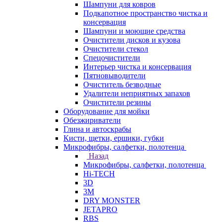
Шампуни для ковров
Подкапотное пространство чистка и
консервация
Шампуни и моющие средства
Очистители дисков и кузова
Очистители стекол
Спецочистители
Интерьер чистка и консервация
Пятновыводители
Очиститель безводные
Удалители неприятных запахов
Очистители резины
Оборудование для мойки
Обезжириватели
Глина и автоскрабы
Кисти, щетки, ершики, губки
Микрофибры, салфетки, полотенца
Назад
Микрофибры, салфетки, полотенца
Hi-TECH
3D
3М
DRY MONSTER
JETAPRO
RBS