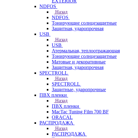
EXTERIOR
NDFOS
Назад
NDFOS
Тонирующие солнцезащитные
Защитная, ударопрочная
USB
Назад
USB
Атермальная, теплоотражающая
Тонирующие солнцезащитные
Матовые и декоративные
Защитная, ударопрочная
SPECTROLL
Назад
SPECTROLL
Защитные, ударопрочные
ПВХ пленки
Назад
ПВХ пленки
MacTac Tuning Film 700 BF
ORACAL
РАСПРОДАЖА
Назад
РАСПРОДАЖА