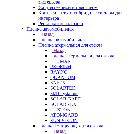
экстерьера
Уход за резиной и пластиком
Квик, силанты и гибридные составы для
интерьера
Реставратор пластика
Пленка автомобильная
Назад
Пленка автомобильная
Пленка атермальная для стекла
Назад
Пленка атермальная для стекла
LLUMAR
PROFILM
RAYNO
QUANTUM
SAFEX
SOLARTEK
3M Crystalline
SOLAR GARD
SOLARNEXT
LUXTON
ATOMGARD
SUN VISION
Пленка тонирующая для стекла
Назад