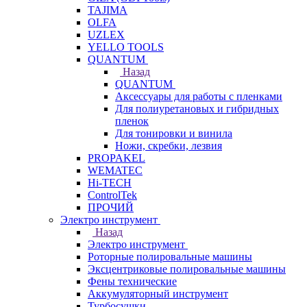
TAJIMA
OLFA
UZLEX
YELLO TOOLS
QUANTUM
Назад
QUANTUM
Аксессуары для работы с пленками
Для полиуретановых и гибридных
пленок
Для тонировки и винила
Ножи, скребки, лезвия
PROPAKEL
WEMATEC
Hi-TECH
ControlTek
ПРОЧИЙ
Электро инструмент
Назад
Электро инструмент
Роторные полировальные машины
Эксцентриковые полировальные машины
Фены технические
Аккумуляторный инструмент
Турбосушки