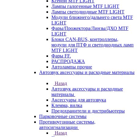
Ксенон MTF LIGHT
Лампы галогенные MTF LIGHT
Лампы светодиодные MTF LIGHT
Модули ближнего/дальнего света MTF
LIGHT
Фары/Прожектора/Линзы/ДХО MTF
LIGHT
Блоки CAN-BUS, контроллеры,
модули для ПТФ и светодиодных ламп
MTF LIGHT
Фары FF.
РАСПРОДАЖА
Автолампы прочие
Автозвук аксессуары и расходные материалы
Назад
Автозвук аксессуары и расходные
материалы
Аксессуары для автозвука
Клемма, вилка
Предохранители и дистрибьютеры
Парковочные системы
Противоугонные системы,
автосигнализации
Назад