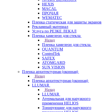
HEXIS
MACAL
ПРОЧАЯ
WEMATEC
Пленка статическая для защиты экранов
Рекламный материал
Услуга по РЕЗКЕ ЛЕКАЛ
Пленка хамелеон для стекла
Назад
Пленка хамелеон для стекла
QUANTUM
ControlTek
SAFEX
ATOMGARD
SUN VISION
Пленка архитектурная (оконная)
Назад
Пленка архитектурная (оконная)
LLUMAR
Назад
LLUMAR
Атермальная для наружного
применения HELIOS
Тонирующие для наружного