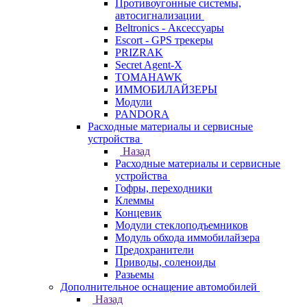
Противоугонные системы,
автосигнализации
Beltronics - Аксессуары
Escort - GPS трекеры
PRIZRAK
Secret Agent-X
TOMAHAWK
ИММОБИЛАЙЗЕРЫ
Модули
PANDORA
Расходные материалы и сервисные
устройства
Назад
Расходные материалы и сервисные
устройства
Гофры, переходники
Клеммы
Концевик
Модули стеклоподъемников
Модуль обхода иммобилайзера
Предохранители
Приводы, соленоиды
Разьемы
Дополнительное оснащение автомобилей
Назад