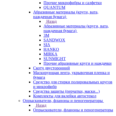
Прочие микрофибры и салфетки
QUANTUM
Абразивные материалы (круги, вата,
наждачная бумага)
Назад
Абразивные материалы (круги, вата,
наждачная бумага)
3М
SANDWOX
SIA
HANKO
MIRKA
SUNMIGHT
Прочие абразивные круги и наждачки
Скотч двусторонний
Маскирующая лента, укрывочная пленка и
бумага
Средство для стирки полировальных кругов
и микрофибр
Средства защиты (перчатки, маски...)
Комплекты для вклейки автостекол
Опрыскиватели, фланоны и пеногенераторы
Назад
Опрыскиватели, фланоны и пеногенераторы