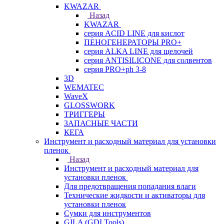
KWAZAR
Назад
KWAZAR
серия ACID LINE для кислот
ПЕНОГЕНЕРАТОРЫ PRO+
серия ALKA LINE для щелочей
серия ANTISILICONE для солвентов
серия PRO+ph 3-8
3D
WEMATEC
WaveX
GLOSSWORK
ТРИГГЕРЫ
ЗАПАСНЫЕ ЧАСТИ
КЕГА
Инструмент и расходный материал для установки
пленок
Назад
Инструмент и расходный материал для
установки пленок
Для предотвращения попадания влаги
Технические жидкости и активаторы для
установки пленок
Сумки для инструментов
GILA (GDI Tools)