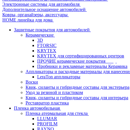
Электронные системы для автомобиля
Дополнительное оснащение автомобилей
Ковры, органайзеры, аксессуары
HOME линейка для дома
Защитные покрытия для автомобилей
Керамические
3D
FTORSIC
KRYTEX
KRYTEX для сертифицированных центров
ПРОЧИЕ керамические покрытия
Пробники и рекламные материалы Керамика
Аппликаторы и расходные материалы для нанесени
LeraTon аппликаторы
Воски
Квик, силанты и гибридные составы для экстерьера
Уход за резиной и пластиком
Квик, силанты и гибридные составы для интерьера
Реставратор пластика
Пленка автомобильная
Пленка атермальная для стекла
LLUMAR
PROFILM
RAYNO