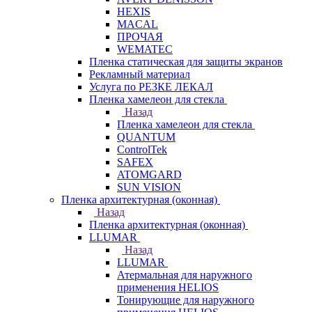
HEXIS
MACAL
ПРОЧАЯ
WEMATEC
Пленка статическая для защиты экранов
Рекламный материал
Услуга по РЕЗКЕ ЛЕКАЛ
Пленка хамелеон для стекла
Назад
Пленка хамелеон для стекла
QUANTUM
ControlTek
SAFEX
ATOMGARD
SUN VISION
Пленка архитектурная (оконная)
Назад
Пленка архитектурная (оконная)
LLUMAR
Назад
LLUMAR
Атермальная для наружного
применения HELIOS
Тонирующие для наружного