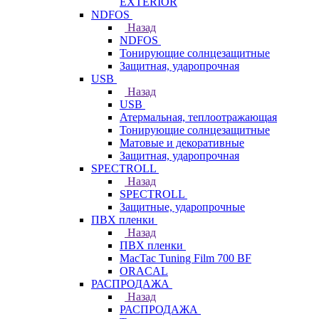
EXTERIOR
NDFOS
Назад
NDFOS
Тонирующие солнцезащитные
Защитная, ударопрочная
USB
Назад
USB
Атермальная, теплоотражающая
Тонирующие солнцезащитные
Матовые и декоративные
Защитная, ударопрочная
SPECTROLL
Назад
SPECTROLL
Защитные, ударопрочные
ПВХ пленки
Назад
ПВХ пленки
MacTac Tuning Film 700 BF
ORACAL
РАСПРОДАЖА
Назад
РАСПРОДАЖА