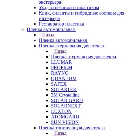
экстерьера
Уход за резиной и пластиком
Квик, силанты и гибридные составы для
интерьера
Реставратор пластика
Пленка автомобильная
Назад
Пленка автомобильная
Пленка атермальная для стекла
Назад
Пленка атермальная для стекла
LLUMAR
PROFILM
RAYNO
QUANTUM
SAFEX
SOLARTEK
3M Crystalline
SOLAR GARD
SOLARNEXT
LUXTON
ATOMGARD
SUN VISION
Пленка тонирующая для стекла
Назад