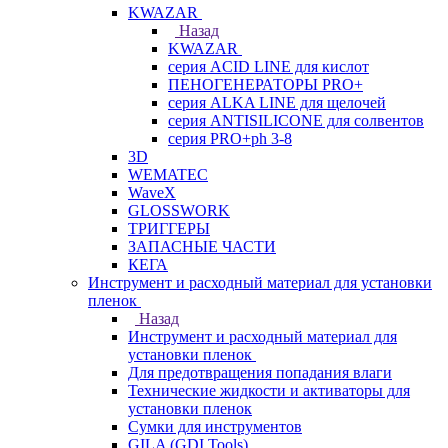
KWAZAR
Назад
KWAZAR
серия ACID LINE для кислот
ПЕНОГЕНЕРАТОРЫ PRO+
серия ALKA LINE для щелочей
серия ANTISILICONE для солвентов
серия PRO+ph 3-8
3D
WEMATEC
WaveX
GLOSSWORK
ТРИГГЕРЫ
ЗАПАСНЫЕ ЧАСТИ
КЕГА
Инструмент и расходный материал для установки
пленок
Назад
Инструмент и расходный материал для
установки пленок
Для предотвращения попадания влаги
Технические жидкости и активаторы для
установки пленок
Сумки для инструментов
GILA (GDI Tools)