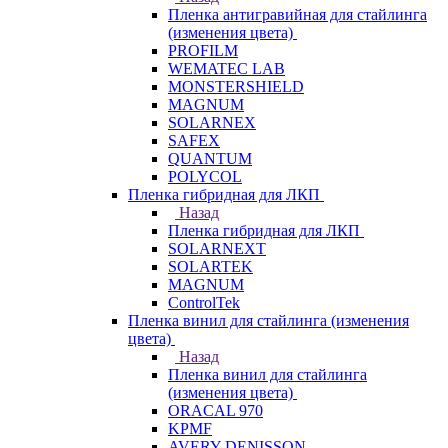
Пленка антигравийная для стайлинга
(изменения цвета)
PROFILM
WEMATEC LAB
MONSTERSHIELD
MAGNUM
SOLARNEX
SAFEX
QUANTUM
POLYCOL
Пленка гибридная для ЛКП
Назад
Пленка гибридная для ЛКП
SOLARNEXT
SOLARTEK
MAGNUM
ControlTek
Пленка винил для стайлинга (изменения
цвета)
Назад
Пленка винил для стайлинга
(изменения цвета)
ORACAL 970
KPMF
AVERY DENISSON