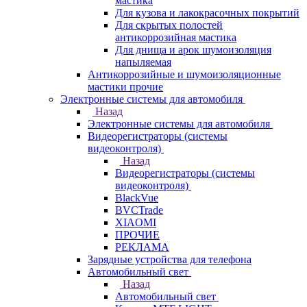
мастика
Для кузова и лакокрасочных покрытий
Для скрытых полостей
антикоррозийная мастика
Для днища и арок шумоизоляция
напыляемая
Антикоррозийные и шумоизоляционные
мастики прочие
Электронные системы для автомобиля
Назад
Электронные системы для автомобиля
Видеорегистраторы (системы
видеоконтроля)
Назад
Видеорегистраторы (системы
видеоконтроля)
BlackVue
BVCTrade
XIAOMI
ПРОЧИЕ
РЕКЛАМА
Зарядные устройства для телефона
Автомобильный свет
Назад
Автомобильный свет