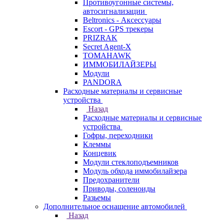
Противоугонные системы,
автосигнализации
Beltronics - Аксессуары
Escort - GPS трекеры
PRIZRAK
Secret Agent-X
TOMAHAWK
ИММОБИЛАЙЗЕРЫ
Модули
PANDORA
Расходные материалы и сервисные
устройства
Назад
Расходные материалы и сервисные
устройства
Гофры, переходники
Клеммы
Концевик
Модули стеклоподъемников
Модуль обхода иммобилайзера
Предохранители
Приводы, соленоиды
Разьемы
Дополнительное оснащение автомобилей
Назад