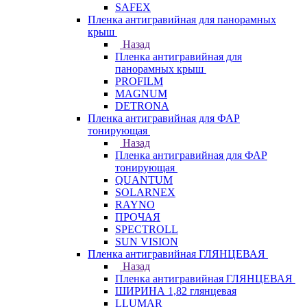
SAFEX
Пленка антигравийная для панорамных
крыш
Назад
Пленка антигравийная для
панорамных крыш
PROFILM
MAGNUM
DETRONA
Пленка антигравийная для ФАР
тонирующая
Назад
Пленка антигравийная для ФАР
тонирующая
QUANTUM
SOLARNEX
RAYNO
ПРОЧАЯ
SPECTROLL
SUN VISION
Пленка антигравийная ГЛЯНЦЕВАЯ
Назад
Пленка антигравийная ГЛЯНЦЕВАЯ
ШИРИНА 1,82 глянцевая
LLUMAR