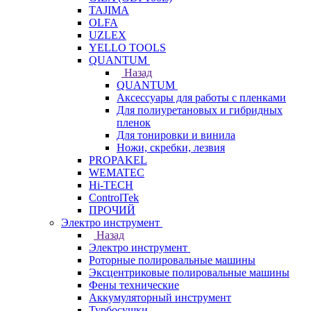
TAJIMA
OLFA
UZLEX
YELLO TOOLS
QUANTUM
Назад
QUANTUM
Аксессуары для работы с пленками
Для полиуретановых и гибридных
пленок
Для тонировки и винила
Ножи, скребки, лезвия
PROPAKEL
WEMATEC
Hi-TECH
ControlTek
ПРОЧИЙ
Электро инструмент
Назад
Электро инструмент
Роторные полировальные машины
Эксцентриковые полировальные машины
Фены технические
Аккумуляторный инструмент
Турбосушки