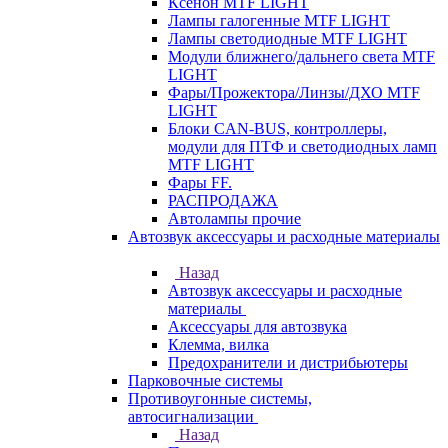
Ксенон MTF LIGHT
Лампы галогенные MTF LIGHT
Лампы светодиодные MTF LIGHT
Модули ближнего/дальнего света MTF
LIGHT
Фары/Прожектора/Линзы/ДХО MTF
LIGHT
Блоки CAN-BUS, контроллеры,
модули для ПТФ и светодиодных ламп
MTF LIGHT
Фары FF.
РАСПРОДАЖА
Автолампы прочие
Автозвук аксессуары и расходные материалы
Назад
Автозвук аксессуары и расходные
материалы
Аксессуары для автозвука
Клемма, вилка
Предохранители и дистрибьютеры
Парковочные системы
Противоугонные системы,
автосигнализации
Назад