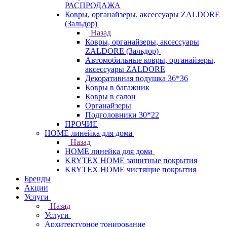
РАСПРОДАЖА
Ковры, органайзеры, аксессуары ZALDORE
(Зальдор)
Назад
Ковры, органайзеры, аксессуары
ZALDORE (Зальдор)
Автомобильные ковры, органайзеры,
аксессуары ZALDORE
Декоративная подушка 36*36
Ковры в багажник
Ковры в салон
Органайзеры
Подголовники 30*22
ПРОЧИЕ
HOME линейка для дома
Назад
HOME линейка для дома
KRYTEX HOME защитные покрытия
KRYTEX HOME чистящие покрытия
Бренды
Акции
Услуги
Назад
Услуги
Архитектурное тонирование