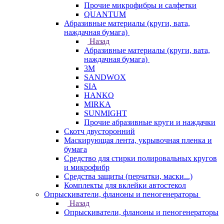
Прочие микрофибры и салфетки
QUANTUM
Абразивные материалы (круги, вата,
наждачная бумага)
Назад
Абразивные материалы (круги, вата,
наждачная бумага)
3М
SANDWOX
SIA
HANKO
MIRKA
SUNMIGHT
Прочие абразивные круги и наждачки
Скотч двусторонний
Маскирующая лента, укрывочная пленка и
бумага
Средство для стирки полировальных кругов
и микрофибр
Средства защиты (перчатки, маски...)
Комплекты для вклейки автостекол
Опрыскиватели, фланоны и пеногенераторы
Назад
Опрыскиватели, фланоны и пеногенераторы