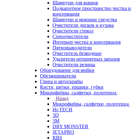
Шампуни для ковров
Подкапотное пространство чистка и
консервация
Шампуни и моющие средства
Очистители дисков и кузова
Очистители стекол
Спецочистители
Интерьер чистка и консервация
Пятновыводители
Очиститель безводные
Удалители неприятных запахов
Очистители резины
Оборудование для мойки
Обезжириватели
Глина и автоскрабы
Кисти, щетки, ершики, губки
Микрофибры, салфетки, полотенца
Назад
Микрофибры, салфетки, полотенца
Hi-TECH
3D
3М
DRY MONSTER
JETAPRO
RBS