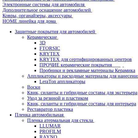
Электронные системы для автомобиля
Дополнительное оснащение автомобилей
Ковры, органайзеры, аксессуары
HOME линейка для дома
Защитные покрытия для автомобилей
Керамические
3D
FTORSIC
KRYTEX
KRYTEX для сертифицированных центров
ПРОЧИЕ керамические покрытия
Пробники и рекламные материалы Керамика
Аппликаторы и расходные материалы для нанесени
LeraTon аппликаторы
Воски
Квик, силанты и гибридные составы для экстерьера
Уход за резиной и пластиком
Квик, силанты и гибридные составы для интерьера
Реставратор пластика
Пленка автомобильная
Пленка атермальная для стекла
LLUMAR
PROFILM
RAYNO