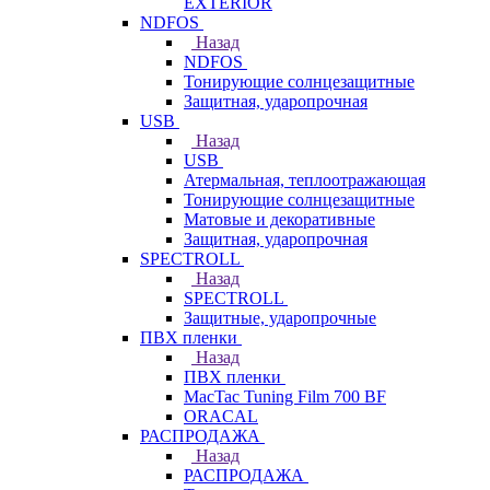
EXTERIOR
NDFOS
Назад
NDFOS
Тонирующие солнцезащитные
Защитная, ударопрочная
USB
Назад
USB
Атермальная, теплоотражающая
Тонирующие солнцезащитные
Матовые и декоративные
Защитная, ударопрочная
SPECTROLL
Назад
SPECTROLL
Защитные, ударопрочные
ПВХ пленки
Назад
ПВХ пленки
MacTac Tuning Film 700 BF
ORACAL
РАСПРОДАЖА
Назад
РАСПРОДАЖА