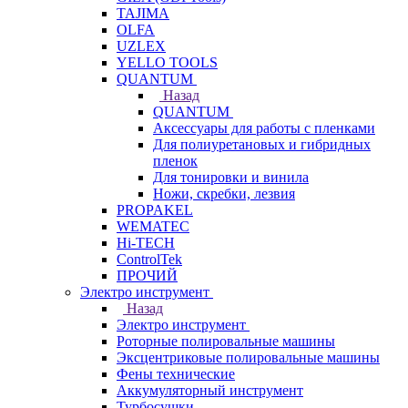
TAJIMA
OLFA
UZLEX
YELLO TOOLS
QUANTUM
Назад
QUANTUM
Аксессуары для работы с пленками
Для полиуретановых и гибридных
пленок
Для тонировки и винила
Ножи, скребки, лезвия
PROPAKEL
WEMATEC
Hi-TECH
ControlTek
ПРОЧИЙ
Электро инструмент
Назад
Электро инструмент
Роторные полировальные машины
Эксцентриковые полировальные машины
Фены технические
Аккумуляторный инструмент
Турбосушки