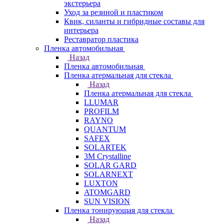
экстерьера
Уход за резиной и пластиком
Квик, силанты и гибридные составы для
интерьера
Реставратор пластика
Пленка автомобильная
Назад
Пленка автомобильная
Пленка атермальная для стекла
Назад
Пленка атермальная для стекла
LLUMAR
PROFILM
RAYNO
QUANTUM
SAFEX
SOLARTEK
3M Crystalline
SOLAR GARD
SOLARNEXT
LUXTON
ATOMGARD
SUN VISION
Пленка тонирующая для стекла
Назад