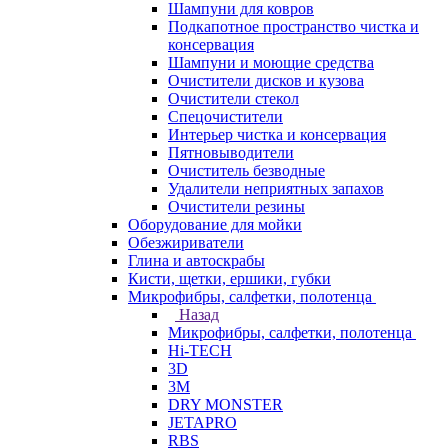
Шампуни для ковров
Подкапотное пространство чистка и
консервация
Шампуни и моющие средства
Очистители дисков и кузова
Очистители стекол
Спецочистители
Интерьер чистка и консервация
Пятновыводители
Очиститель безводные
Удалители неприятных запахов
Очистители резины
Оборудование для мойки
Обезжириватели
Глина и автоскрабы
Кисти, щетки, ершики, губки
Микрофибры, салфетки, полотенца
Назад
Микрофибры, салфетки, полотенца
Hi-TECH
3D
3М
DRY MONSTER
JETAPRO
RBS