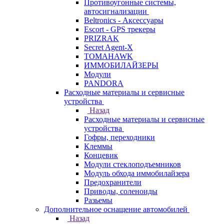
Противоугонные системы,
автосигнализации
Beltronics - Аксессуары
Escort - GPS трекеры
PRIZRAK
Secret Agent-X
TOMAHAWK
ИММОБИЛАЙЗЕРЫ
Модули
PANDORA
Расходные материалы и сервисные
устройства
Назад
Расходные материалы и сервисные
устройства
Гофры, переходники
Клеммы
Концевик
Модули стеклоподъемников
Модуль обхода иммобилайзера
Предохранители
Приводы, соленоиды
Разьемы
Дополнительное оснащение автомобилей
Назад