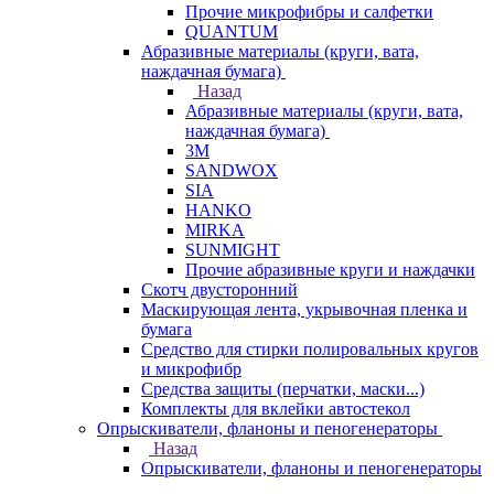
Прочие микрофибры и салфетки
QUANTUM
Абразивные материалы (круги, вата,
наждачная бумага)
Назад
Абразивные материалы (круги, вата,
наждачная бумага)
3М
SANDWOX
SIA
HANKO
MIRKA
SUNMIGHT
Прочие абразивные круги и наждачки
Скотч двусторонний
Маскирующая лента, укрывочная пленка и
бумага
Средство для стирки полировальных кругов
и микрофибр
Средства защиты (перчатки, маски...)
Комплекты для вклейки автостекол
Опрыскиватели, фланоны и пеногенераторы
Назад
Опрыскиватели, фланоны и пеногенераторы