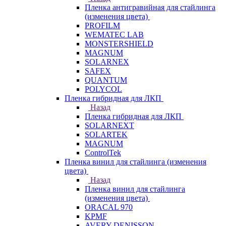
Пленка антигравийная для стайлинга
(изменения цвета)
PROFILM
WEMATEC LAB
MONSTERSHIELD
MAGNUM
SOLARNEX
SAFEX
QUANTUM
POLYCOL
Пленка гибридная для ЛКП
Назад
Пленка гибридная для ЛКП
SOLARNEXT
SOLARTEK
MAGNUM
ControlTek
Пленка винил для стайлинга (изменения
цвета)
Назад
Пленка винил для стайлинга
(изменения цвета)
ORACAL 970
KPMF
AVERY DENISSON