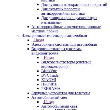
мастика
Для кузова и лакокрасочных покрытий
Для скрытых полостей
антикоррозийная мастика
Для днища и арок шумоизоляция
напыляемая
Антикоррозийные и шумоизоляционные
мастики прочие
Электронные системы для автомобиля
Назад
Электронные системы для автомобиля
Видеорегистраторы (системы
видеоконтроля)
Назад
Видеорегистраторы (системы
видеоконтроля)
BlackVue
BVCTrade
XIAOMI
ПРОЧИЕ
РЕКЛАМА
Зарядные устройства для телефона
Автомобильный свет
Назад
Автомобильный свет