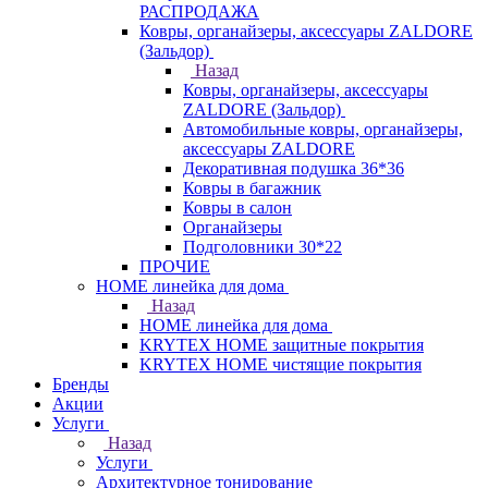
РАСПРОДАЖА
Ковры, органайзеры, аксессуары ZALDORE
(Зальдор)
Назад
Ковры, органайзеры, аксессуары
ZALDORE (Зальдор)
Автомобильные ковры, органайзеры,
аксессуары ZALDORE
Декоративная подушка 36*36
Ковры в багажник
Ковры в салон
Органайзеры
Подголовники 30*22
ПРОЧИЕ
HOME линейка для дома
Назад
HOME линейка для дома
KRYTEX HOME защитные покрытия
KRYTEX HOME чистящие покрытия
Бренды
Акции
Услуги
Назад
Услуги
Архитектурное тонирование