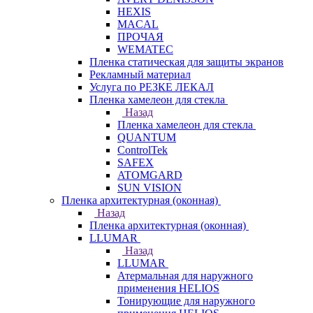
HEXIS
MACAL
ПРОЧАЯ
WEMATEC
Пленка статическая для защиты экранов
Рекламный материал
Услуга по РЕЗКЕ ЛЕКАЛ
Пленка хамелеон для стекла
Назад
Пленка хамелеон для стекла
QUANTUM
ControlTek
SAFEX
ATOMGARD
SUN VISION
Пленка архитектурная (оконная)
Назад
Пленка архитектурная (оконная)
LLUMAR
Назад
LLUMAR
Атермальная для наружного
применения HELIOS
Тонирующие для наружного