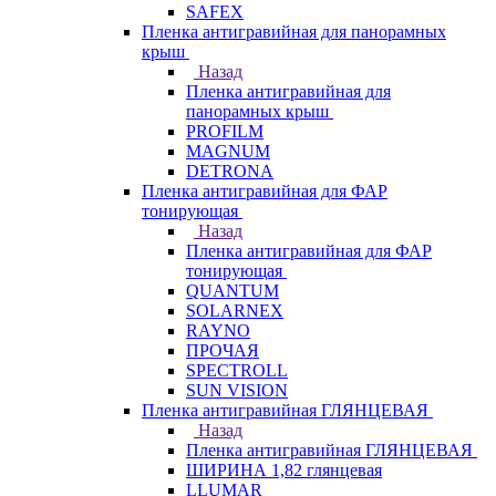
SAFEX
Пленка антигравийная для панорамных
крыш
Назад
Пленка антигравийная для
панорамных крыш
PROFILM
MAGNUM
DETRONA
Пленка антигравийная для ФАР
тонирующая
Назад
Пленка антигравийная для ФАР
тонирующая
QUANTUM
SOLARNEX
RAYNO
ПРОЧАЯ
SPECTROLL
SUN VISION
Пленка антигравийная ГЛЯНЦЕВАЯ
Назад
Пленка антигравийная ГЛЯНЦЕВАЯ
ШИРИНА 1,82 глянцевая
LLUMAR