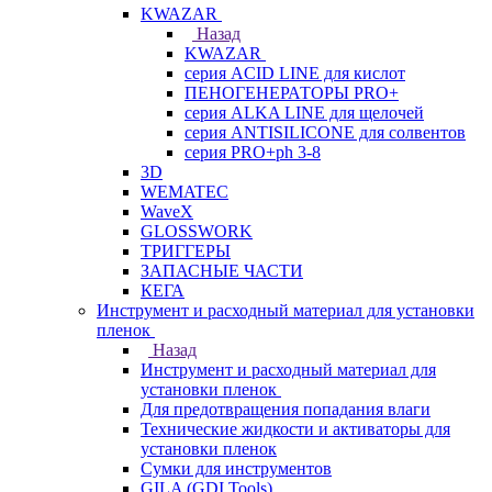
KWAZAR
Назад
KWAZAR
серия ACID LINE для кислот
ПЕНОГЕНЕРАТОРЫ PRO+
серия ALKA LINE для щелочей
серия ANTISILICONE для солвентов
серия PRO+ph 3-8
3D
WEMATEC
WaveX
GLOSSWORK
ТРИГГЕРЫ
ЗАПАСНЫЕ ЧАСТИ
КЕГА
Инструмент и расходный материал для установки
пленок
Назад
Инструмент и расходный материал для
установки пленок
Для предотвращения попадания влаги
Технические жидкости и активаторы для
установки пленок
Сумки для инструментов
GILA (GDI Tools)