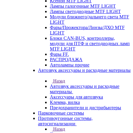
Ксенон MTF LIGHT
Лампы галогенные MTF LIGHT
Лампы светодиодные MTF LIGHT
Модули ближнего/дальнего света MTF
LIGHT
Фары/Прожектора/Линзы/ДХО MTF
LIGHT
Блоки CAN-BUS, контроллеры,
модули для ПТФ и светодиодных ламп
MTF LIGHT
Фары FF.
РАСПРОДАЖА
Автолампы прочие
Автозвук аксессуары и расходные материалы
Назад
Автозвук аксессуары и расходные
материалы
Аксессуары для автозвука
Клемма, вилка
Предохранители и дистрибьютеры
Парковочные системы
Противоугонные системы,
автосигнализации
Назад