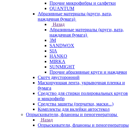
Прочие микрофибры и салфетки
QUANTUM
Абразивные материалы (круги, вата,
наждачная бумага)
Назад
Абразивные материалы (круги, вата,
наждачная бумага)
3М
SANDWOX
SIA
HANKO
MIRKA
SUNMIGHT
Прочие абразивные круги и наждачки
Скотч двусторонний
Маскирующая лента, укрывочная пленка и
бумага
Средство для стирки полировальных кругов
и микрофибр
Средства защиты (перчатки, маски...)
Комплекты для вклейки автостекол
Опрыскиватели, фланоны и пеногенераторы
Назад
Опрыскиватели, фланоны и пеногенераторы