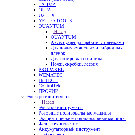
TAJIMA
OLFA
UZLEX
YELLO TOOLS
QUANTUM
Назад
QUANTUM
Аксессуары для работы с пленками
Для полиуретановых и гибридных
пленок
Для тонировки и винила
Ножи, скребки, лезвия
PROPAKEL
WEMATEC
Hi-TECH
ControlTek
ПРОЧИЙ
Электро инструмент
Назад
Электро инструмент
Роторные полировальные машины
Эксцентриковые полировальные машины
Фены технические
Аккумуляторный инструмент
Турбосушки