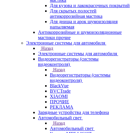
мастика
Для кузова и лакокрасочных покрытий
Для скрытых полостей
антикоррозийная мастика
Для днища и арок шумоизоляция
напыляемая
Антикоррозийные и шумоизоляционные
мастики прочие
Электронные системы для автомобиля
Назад
Электронные системы для автомобиля
Видеорегистраторы (системы
видеоконтроля)
Назад
Видеорегистраторы (системы
видеоконтроля)
BlackVue
BVCTrade
XIAOMI
ПРОЧИЕ
РЕКЛАМА
Зарядные устройства для телефона
Автомобильный свет
Назад
Автомобильный свет