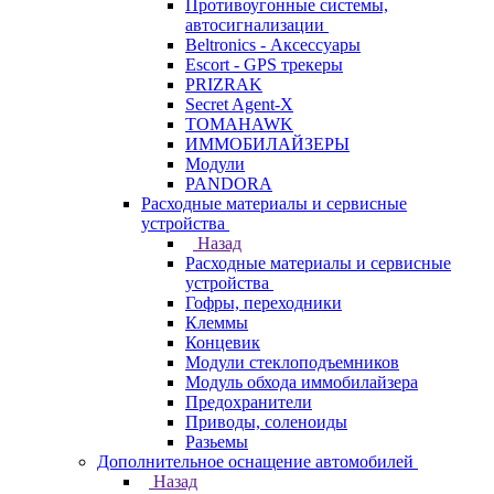
Противоугонные системы,
автосигнализации
Beltronics - Аксессуары
Escort - GPS трекеры
PRIZRAK
Secret Agent-X
TOMAHAWK
ИММОБИЛАЙЗЕРЫ
Модули
PANDORA
Расходные материалы и сервисные
устройства
Назад
Расходные материалы и сервисные
устройства
Гофры, переходники
Клеммы
Концевик
Модули стеклоподъемников
Модуль обхода иммобилайзера
Предохранители
Приводы, соленоиды
Разьемы
Дополнительное оснащение автомобилей
Назад