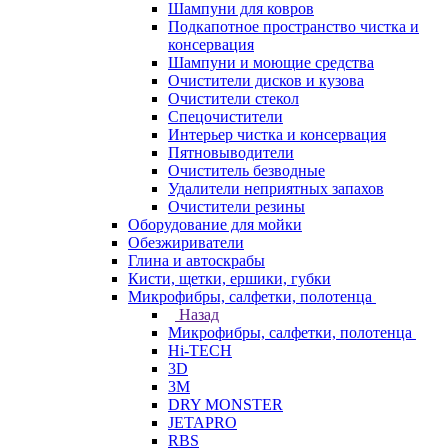
Шампуни для ковров
Подкапотное пространство чистка и
консервация
Шампуни и моющие средства
Очистители дисков и кузова
Очистители стекол
Спецочистители
Интерьер чистка и консервация
Пятновыводители
Очиститель безводные
Удалители неприятных запахов
Очистители резины
Оборудование для мойки
Обезжириватели
Глина и автоскрабы
Кисти, щетки, ершики, губки
Микрофибры, салфетки, полотенца
Назад
Микрофибры, салфетки, полотенца
Hi-TECH
3D
3М
DRY MONSTER
JETAPRO
RBS