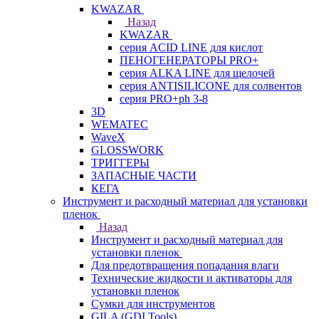
KWAZAR
Назад
KWAZAR
серия ACID LINE для кислот
ПЕНОГЕНЕРАТОРЫ PRO+
серия ALKA LINE для щелочей
серия ANTISILICONE для солвентов
серия PRO+ph 3-8
3D
WEMATEC
WaveX
GLOSSWORK
ТРИГГЕРЫ
ЗАПАСНЫЕ ЧАСТИ
КЕГА
Инструмент и расходный материал для установки
пленок
Назад
Инструмент и расходный материал для
установки пленок
Для предотвращения попадания влаги
Технические жидкости и активаторы для
установки пленок
Сумки для инструментов
GILA (GDI Tools)