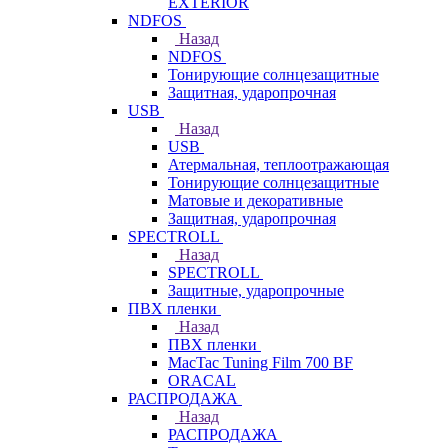
EXTERIOR
NDFOS
Назад
NDFOS
Тонирующие солнцезащитные
Защитная, ударопрочная
USB
Назад
USB
Атермальная, теплоотражающая
Тонирующие солнцезащитные
Матовые и декоративные
Защитная, ударопрочная
SPECTROLL
Назад
SPECTROLL
Защитные, ударопрочные
ПВХ пленки
Назад
ПВХ пленки
MacTac Tuning Film 700 BF
ORACAL
РАСПРОДАЖА
Назад
РАСПРОДАЖА