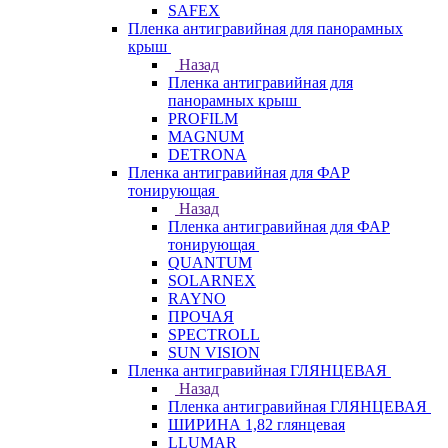
SAFEX
Пленка антигравийная для панорамных
крыш
Назад
Пленка антигравийная для
панорамных крыш
PROFILM
MAGNUM
DETRONA
Пленка антигравийная для ФАР
тонирующая
Назад
Пленка антигравийная для ФАР
тонирующая
QUANTUM
SOLARNEX
RAYNO
ПРОЧАЯ
SPECTROLL
SUN VISION
Пленка антигравийная ГЛЯНЦЕВАЯ
Назад
Пленка антигравийная ГЛЯНЦЕВАЯ
ШИРИНА 1,82 глянцевая
LLUMAR