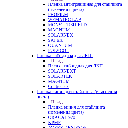
Пленка антигравийная для стайлинга
(изменения цвета)
PROFILM
WEMATEC LAB
MONSTERSHIELD
MAGNUM
SOLARNEX
SAFEX
QUANTUM
POLYCOL
Пленка гибридная для ЛКП
Назад
Пленка гибридная для ЛКП
SOLARNEXT
SOLARTEK
MAGNUM
ControlTek
Пленка винил для стайлинга (изменения
цвета)
Назад
Пленка винил для стайлинга
(изменения цвета)
ORACAL 970
KPMF
AVERY DENISSON