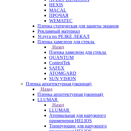
HEXIS
MACAL
ПРОЧАЯ
WEMATEC
Пленка статическая для защиты экранов
Рекламный материал
Услуга по РЕЗКЕ ЛЕКАЛ
Пленка хамелеон для стекла
Назад
Пленка хамелеон для стекла
QUANTUM
ControlTek
SAFEX
ATOMGARD
SUN VISION
Пленка архитектурная (оконная)
Назад
Пленка архитектурная (оконная)
LLUMAR
Назад
LLUMAR
Атермальная для наружного
применения HELIOS
Тонирующие для наружного