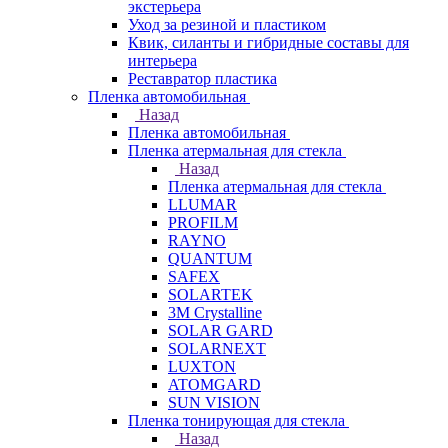
экстерьера
Уход за резиной и пластиком
Квик, силанты и гибридные составы для
интерьера
Реставратор пластика
Пленка автомобильная
Назад
Пленка автомобильная
Пленка атермальная для стекла
Назад
Пленка атермальная для стекла
LLUMAR
PROFILM
RAYNO
QUANTUM
SAFEX
SOLARTEK
3M Crystalline
SOLAR GARD
SOLARNEXT
LUXTON
ATOMGARD
SUN VISION
Пленка тонирующая для стекла
Назад