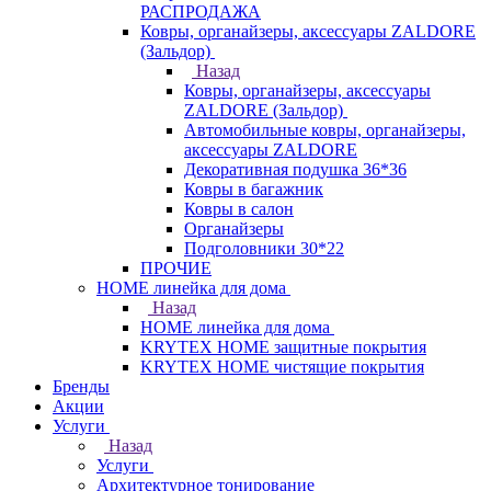
РАСПРОДАЖА
Ковры, органайзеры, аксессуары ZALDORE
(Зальдор)
Назад
Ковры, органайзеры, аксессуары
ZALDORE (Зальдор)
Автомобильные ковры, органайзеры,
аксессуары ZALDORE
Декоративная подушка 36*36
Ковры в багажник
Ковры в салон
Органайзеры
Подголовники 30*22
ПРОЧИЕ
HOME линейка для дома
Назад
HOME линейка для дома
KRYTEX HOME защитные покрытия
KRYTEX HOME чистящие покрытия
Бренды
Акции
Услуги
Назад
Услуги
Архитектурное тонирование