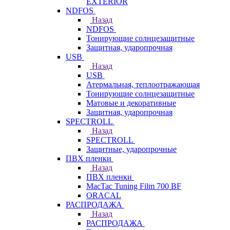
EXTERIOR
NDFOS
Назад
NDFOS
Тонирующие солнцезащитные
Защитная, ударопрочная
USB
Назад
USB
Атермальная, теплоотражающая
Тонирующие солнцезащитные
Матовые и декоративные
Защитная, ударопрочная
SPECTROLL
Назад
SPECTROLL
Защитные, ударопрочные
ПВХ пленки
Назад
ПВХ пленки
MacTac Tuning Film 700 BF
ORACAL
РАСПРОДАЖА
Назад
РАСПРОДАЖА