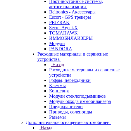
Противоугонные системы,
автосигнализации
Beltronics - Аксессуары
Escort - GPS трекеры
PRIZRAK
Secret Agent-X
TOMAHAWK
ИММОБИЛАЙЗЕРЫ
Модули
PANDORA
Расходные материалы и сервисные
устройства
Назад
Расходные материалы и сервисные
устройства
Гофры, переходники
Клеммы
Концевик
Модули стеклоподъемников
Модуль обхода иммобилайзера
Предохранители
Приводы, соленоиды
Разьемы
Дополнительное оснащение автомобилей
Назад