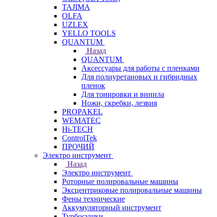
TAJIMA
OLFA
UZLEX
YELLO TOOLS
QUANTUM
Назад
QUANTUM
Аксессуары для работы с пленками
Для полиуретановых и гибридных
пленок
Для тонировки и винила
Ножи, скребки, лезвия
PROPAKEL
WEMATEC
Hi-TECH
ControlTek
ПРОЧИЙ
Электро инструмент
Назад
Электро инструмент
Роторные полировальные машины
Эксцентриковые полировальные машины
Фены технические
Аккумуляторный инструмент
Турбосушки