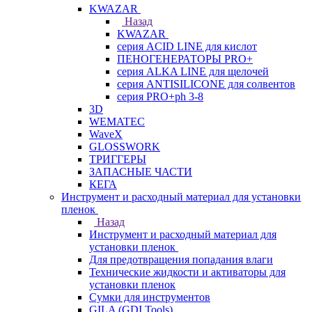
KWAZAR
Назад
KWAZAR
серия ACID LINE для кислот
ПЕНОГЕНЕРАТОРЫ PRO+
серия ALKA LINE для щелочей
серия ANTISILICONE для солвентов
серия PRO+ph 3-8
3D
WEMATEC
WaveX
GLOSSWORK
ТРИГГЕРЫ
ЗАПАСНЫЕ ЧАСТИ
КЕГА
Инструмент и расходный материал для установки
пленок
Назад
Инструмент и расходный материал для
установки пленок
Для предотвращения попадания влаги
Технические жидкости и активаторы для
установки пленок
Сумки для инструментов
GILA (GDI Tools)