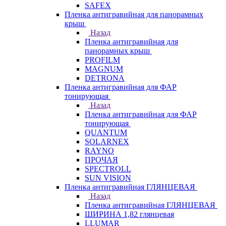
SAFEX
Пленка антигравийная для панорамных
крыш
Назад
Пленка антигравийная для
панорамных крыш
PROFILM
MAGNUM
DETRONA
Пленка антигравийная для ФАР
тонирующая
Назад
Пленка антигравийная для ФАР
тонирующая
QUANTUM
SOLARNEX
RAYNO
ПРОЧАЯ
SPECTROLL
SUN VISION
Пленка антигравийная ГЛЯНЦЕВАЯ
Назад
Пленка антигравийная ГЛЯНЦЕВАЯ
ШИРИНА 1,82 глянцевая
LLUMAR