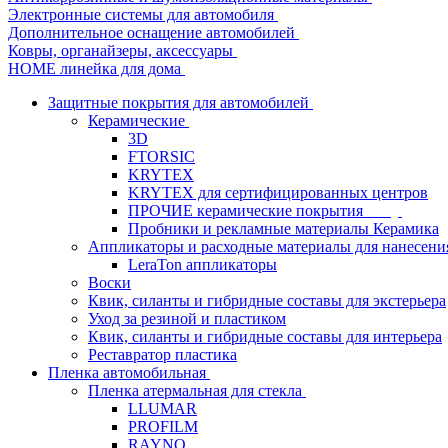
Электронные системы для автомобиля
Дополнительное оснащение автомобилей
Ковры, органайзеры, аксессуары
HOME линейка для дома
Защитные покрытия для автомобилей
Керамические
3D
FTORSIC
KRYTEX
KRYTEX для сертифицированных центров
ПРОЧИЕ керамические покрытия
Пробники и рекламные материалы Керамика
Аппликаторы и расходные материалы для нанесени
LeraTon аппликаторы
Воски
Квик, силанты и гибридные составы для экстерьера
Уход за резиной и пластиком
Квик, силанты и гибридные составы для интерьера
Реставратор пластика
Пленка автомобильная
Пленка атермальная для стекла
LLUMAR
PROFILM
RAYNO