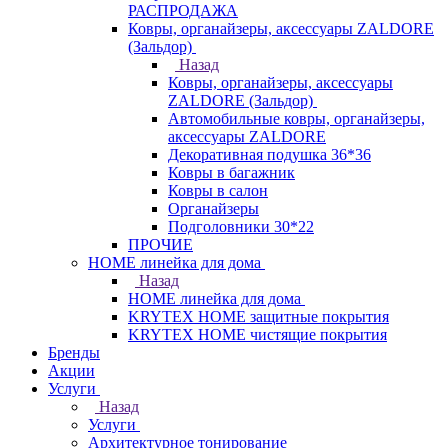
РАСПРОДАЖА
Ковры, органайзеры, аксессуары ZALDORE
(Зальдор)
Назад
Ковры, органайзеры, аксессуары
ZALDORE (Зальдор)
Автомобильные ковры, органайзеры,
аксессуары ZALDORE
Декоративная подушка 36*36
Ковры в багажник
Ковры в салон
Органайзеры
Подголовники 30*22
ПРОЧИЕ
HOME линейка для дома
Назад
HOME линейка для дома
KRYTEX HOME защитные покрытия
KRYTEX HOME чистящие покрытия
Бренды
Акции
Услуги
Назад
Услуги
Архитектурное тонирование