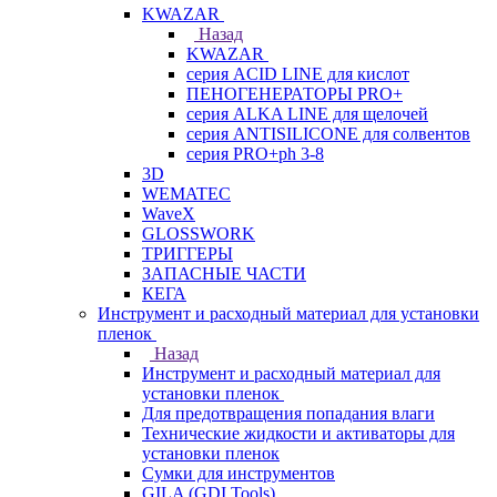
KWAZAR
Назад
KWAZAR
серия ACID LINE для кислот
ПЕНОГЕНЕРАТОРЫ PRO+
серия ALKA LINE для щелочей
серия ANTISILICONE для солвентов
серия PRO+ph 3-8
3D
WEMATEC
WaveX
GLOSSWORK
ТРИГГЕРЫ
ЗАПАСНЫЕ ЧАСТИ
КЕГА
Инструмент и расходный материал для установки
пленок
Назад
Инструмент и расходный материал для
установки пленок
Для предотвращения попадания влаги
Технические жидкости и активаторы для
установки пленок
Сумки для инструментов
GILA (GDI Tools)