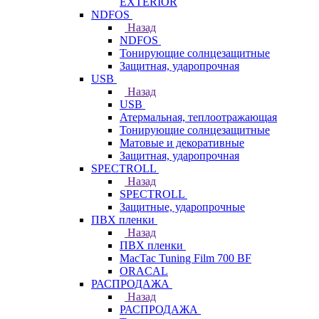
EXTERIOR
NDFOS
Назад
NDFOS
Тонирующие солнцезащитные
Защитная, ударопрочная
USB
Назад
USB
Атермальная, теплоотражающая
Тонирующие солнцезащитные
Матовые и декоративные
Защитная, ударопрочная
SPECTROLL
Назад
SPECTROLL
Защитные, ударопрочные
ПВХ пленки
Назад
ПВХ пленки
MacTac Tuning Film 700 BF
ORACAL
РАСПРОДАЖА
Назад
РАСПРОДАЖА