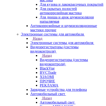
мастика
Для кузова и лакокрасочных покрытий
Для скрытых полостей
антикоррозийная мастика
Для днища и арок шумоизоляция
напыляемая
Антикоррозийные и шумоизоляционные
мастики прочие
Электронные системы для автомобиля
Назад
Электронные системы для автомобиля
Видеорегистраторы (системы
видеоконтроля)
Назад
Видеорегистраторы (системы
видеоконтроля)
BlackVue
BVCTrade
XIAOMI
ПРОЧИЕ
РЕКЛАМА
Зарядные устройства для телефона
Автомобильный свет
Назад
Автомобильный свет