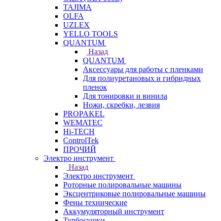
TAJIMA
OLFA
UZLEX
YELLO TOOLS
QUANTUM
Назад
QUANTUM
Аксессуары для работы с пленками
Для полиуретановых и гибридных
пленок
Для тонировки и винила
Ножи, скребки, лезвия
PROPAKEL
WEMATEC
Hi-TECH
ControlTek
ПРОЧИЙ
Электро инструмент
Назад
Электро инструмент
Роторные полировальные машины
Эксцентриковые полировальные машины
Фены технические
Аккумуляторный инструмент
Турбосушки