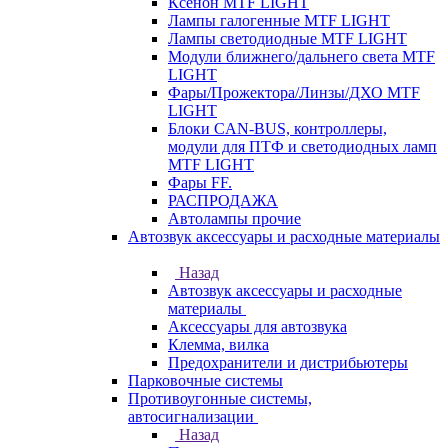
Ксенон MTF LIGHT
Лампы галогенные MTF LIGHT
Лампы светодиодные MTF LIGHT
Модули ближнего/дальнего света MTF
LIGHT
Фары/Прожектора/Линзы/ДХО MTF
LIGHT
Блоки CAN-BUS, контроллеры,
модули для ПТФ и светодиодных ламп
MTF LIGHT
Фары FF.
РАСПРОДАЖА
Автолампы прочие
Автозвук аксессуары и расходные материалы
Назад
Автозвук аксессуары и расходные
материалы
Аксессуары для автозвука
Клемма, вилка
Предохранители и дистрибьютеры
Парковочные системы
Противоугонные системы,
автосигнализации
Назад