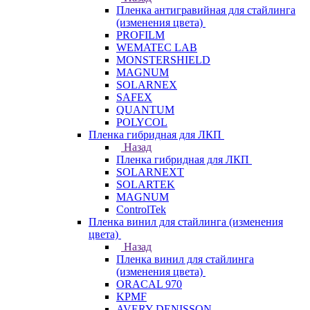
Пленка антигравийная для стайлинга
(изменения цвета)
PROFILM
WEMATEC LAB
MONSTERSHIELD
MAGNUM
SOLARNEX
SAFEX
QUANTUM
POLYCOL
Пленка гибридная для ЛКП
Назад
Пленка гибридная для ЛКП
SOLARNEXT
SOLARTEK
MAGNUM
ControlTek
Пленка винил для стайлинга (изменения
цвета)
Назад
Пленка винил для стайлинга
(изменения цвета)
ORACAL 970
KPMF
AVERY DENISSON