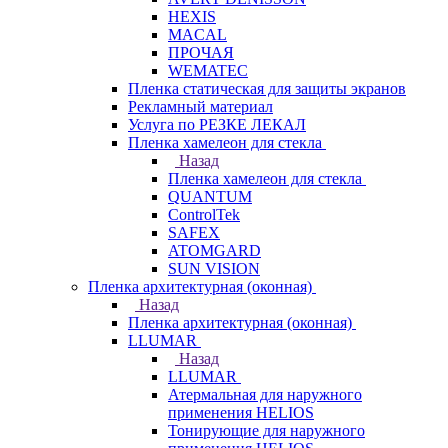
HEXIS
MACAL
ПРОЧАЯ
WEMATEC
Пленка статическая для защиты экранов
Рекламный материал
Услуга по РЕЗКЕ ЛЕКАЛ
Пленка хамелеон для стекла
Назад
Пленка хамелеон для стекла
QUANTUM
ControlTek
SAFEX
ATOMGARD
SUN VISION
Пленка архитектурная (оконная)
Назад
Пленка архитектурная (оконная)
LLUMAR
Назад
LLUMAR
Атермальная для наружного
применения HELIOS
Тонирующие для наружного