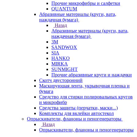
Прочие микрофибры и салфетки
QUANTUM
Абразивные материалы (круги, вата,
наждачная бумага)
Назад
Абразивные материалы (круги, вата,
наждачная бумага)
3М
SANDWOX
SIA
HANKO
MIRKA
SUNMIGHT
Прочие абразивные круги и наждачки
Скотч двусторонний
Маскирующая лента, укрывочная пленка и
бумага
Средство для стирки полировальных кругов
и микрофибр
Средства защиты (перчатки, маски...)
Комплекты для вклейки автостекол
Опрыскиватели, фланоны и пеногенераторы
Назад
Опрыскиватели, фланоны и пеногенераторы