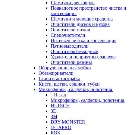
Шампуни для ковров
Подкапотное пространство чистка и
консервация
Шампуни и моющие средства
Очистители дисков и кузова
Очистители стекол
Спецочистители
Интерьер чистка и консервация
Пятновыводители
Очиститель безводные
Удалители неприятных запахов
Очистители резины
Оборудование для мойки
Обезжириватели
Глина и автоскрабы
Кисти, щетки, ершики, губки
Микрофибры, салфетки, полотенца
Назад
Микрофибры, салфетки, полотенца
Hi-TECH
3D
3М
DRY MONSTER
JETAPRO
RBS