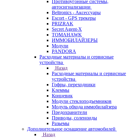
Противоугонные системы,
автосигнализации
Beltronics - Аксессуары
Escort - GPS трекеры
PRIZRAK
Secret Agent-X
TOMAHAWK
ИММОБИЛАЙЗЕРЫ
Модули
PANDORA
Расходные материалы и сервисные
устройства
Назад
Расходные материалы и сервисные
устройства
Гофры, переходники
Клеммы
Концевик
Модули стеклоподъемников
Модуль обхода иммобилайзера
Предохранители
Приводы, соленоиды
Разьемы
Дополнительное оснащение автомобилей
Назад