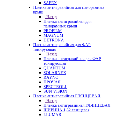
SAFEX
Пленка антигравийная для панорамных
крыш
Назад
Пленка антигравийная для
панорамных крыш
PROFILM
MAGNUM
DETRONA
Пленка антигравийная для ФАР
тонирующая
Назад
Пленка антигравийная для ФАР
тонирующая
QUANTUM
SOLARNEX
RAYNO
ПРОЧАЯ
SPECTROLL
SUN VISION
Пленка антигравийная ГЛЯНЦЕВАЯ
Назад
Пленка антигравийная ГЛЯНЦЕВАЯ
ШИРИНА 1,82 глянцевая
LLUMAR