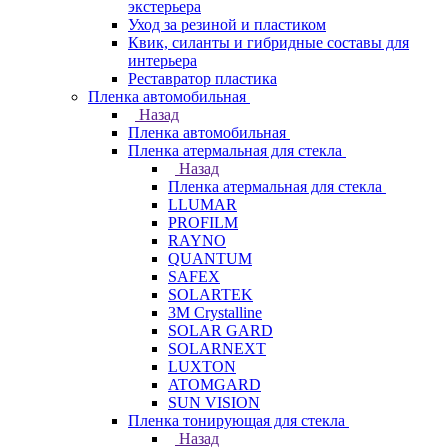
экстерьера
Уход за резиной и пластиком
Квик, силанты и гибридные составы для
интерьера
Реставратор пластика
Пленка автомобильная
Назад
Пленка автомобильная
Пленка атермальная для стекла
Назад
Пленка атермальная для стекла
LLUMAR
PROFILM
RAYNO
QUANTUM
SAFEX
SOLARTEK
3M Crystalline
SOLAR GARD
SOLARNEXT
LUXTON
ATOMGARD
SUN VISION
Пленка тонирующая для стекла
Назад