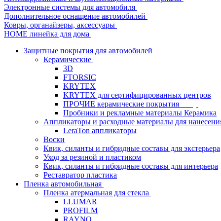
Электронные системы для автомобиля
Дополнительное оснащение автомобилей
Ковры, органайзеры, аксессуары
HOME линейка для дома
Защитные покрытия для автомобилей
Керамические
3D
FTORSIC
KRYTEX
KRYTEX для сертифицированных центров
ПРОЧИЕ керамические покрытия
Пробники и рекламные материалы Керамика
Аппликаторы и расходные материалы для нанесени
LeraTon аппликаторы
Воски
Квик, силанты и гибридные составы для экстерьера
Уход за резиной и пластиком
Квик, силанты и гибридные составы для интерьера
Реставратор пластика
Пленка автомобильная
Пленка атермальная для стекла
LLUMAR
PROFILM
RAYNO