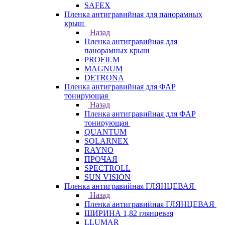
SAFEX
Пленка антигравийная для панорамных
крыш
Назад
Пленка антигравийная для
панорамных крыш
PROFILM
MAGNUM
DETRONA
Пленка антигравийная для ФАР
тонирующая
Назад
Пленка антигравийная для ФАР
тонирующая
QUANTUM
SOLARNEX
RAYNO
ПРОЧАЯ
SPECTROLL
SUN VISION
Пленка антигравийная ГЛЯНЦЕВАЯ
Назад
Пленка антигравийная ГЛЯНЦЕВАЯ
ШИРИНА 1,82 глянцевая
LLUMAR