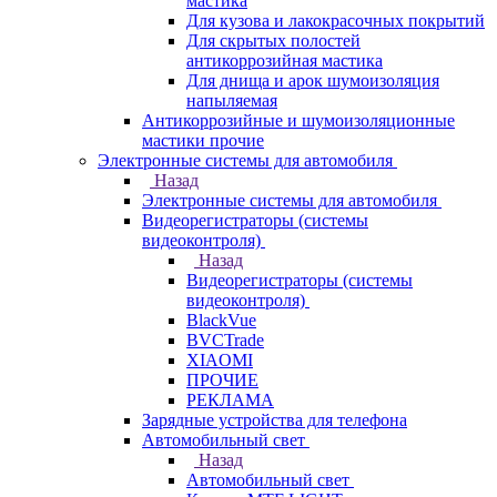
мастика
Для кузова и лакокрасочных покрытий
Для скрытых полостей
антикоррозийная мастика
Для днища и арок шумоизоляция
напыляемая
Антикоррозийные и шумоизоляционные
мастики прочие
Электронные системы для автомобиля
Назад
Электронные системы для автомобиля
Видеорегистраторы (системы
видеоконтроля)
Назад
Видеорегистраторы (системы
видеоконтроля)
BlackVue
BVCTrade
XIAOMI
ПРОЧИЕ
РЕКЛАМА
Зарядные устройства для телефона
Автомобильный свет
Назад
Автомобильный свет