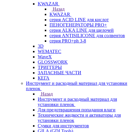
KWAZAR
Назад
KWAZAR
серия ACID LINE для кислот
ПЕНОГЕНЕРАТОРЫ PRO+
серия ALKA LINE для щелочей
серия ANTISILICONE для солвентов
серия PRO+ph 3-8
3D
WEMATEC
WaveX
GLOSSWORK
ТРИГГЕРЫ
ЗАПАСНЫЕ ЧАСТИ
КЕГА
Инструмент и расходный материал для установки
пленок
Назад
Инструмент и расходный материал для
установки пленок
Для предотвращения попадания влаги
Технические жидкости и активаторы для
установки пленок
Сумки для инструментов
GILA (GDI Tools)