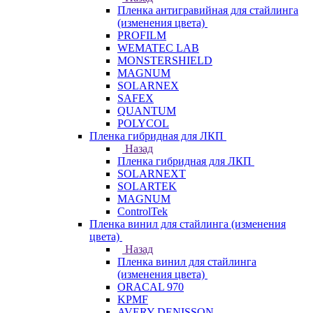
Пленка антигравийная для стайлинга
(изменения цвета)
PROFILM
WEMATEC LAB
MONSTERSHIELD
MAGNUM
SOLARNEX
SAFEX
QUANTUM
POLYCOL
Пленка гибридная для ЛКП
Назад
Пленка гибридная для ЛКП
SOLARNEXT
SOLARTEK
MAGNUM
ControlTek
Пленка винил для стайлинга (изменения
цвета)
Назад
Пленка винил для стайлинга
(изменения цвета)
ORACAL 970
KPMF
AVERY DENISSON