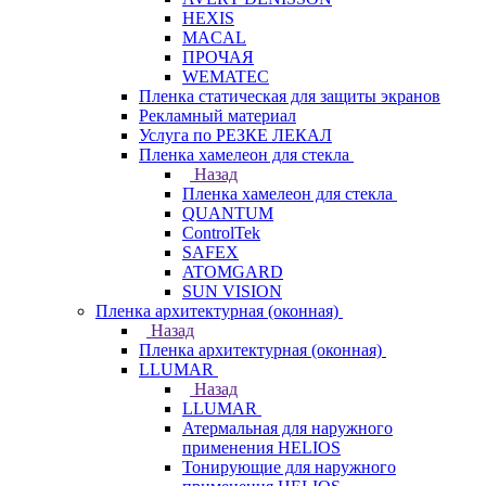
HEXIS
MACAL
ПРОЧАЯ
WEMATEC
Пленка статическая для защиты экранов
Рекламный материал
Услуга по РЕЗКЕ ЛЕКАЛ
Пленка хамелеон для стекла
Назад
Пленка хамелеон для стекла
QUANTUM
ControlTek
SAFEX
ATOMGARD
SUN VISION
Пленка архитектурная (оконная)
Назад
Пленка архитектурная (оконная)
LLUMAR
Назад
LLUMAR
Атермальная для наружного
применения HELIOS
Тонирующие для наружного