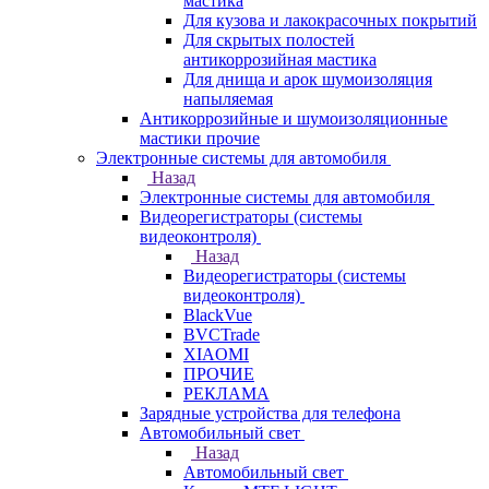
мастика
Для кузова и лакокрасочных покрытий
Для скрытых полостей
антикоррозийная мастика
Для днища и арок шумоизоляция
напыляемая
Антикоррозийные и шумоизоляционные
мастики прочие
Электронные системы для автомобиля
Назад
Электронные системы для автомобиля
Видеорегистраторы (системы
видеоконтроля)
Назад
Видеорегистраторы (системы
видеоконтроля)
BlackVue
BVCTrade
XIAOMI
ПРОЧИЕ
РЕКЛАМА
Зарядные устройства для телефона
Автомобильный свет
Назад
Автомобильный свет