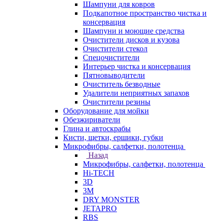
Шампуни для ковров
Подкапотное пространство чистка и
консервация
Шампуни и моющие средства
Очистители дисков и кузова
Очистители стекол
Спецочистители
Интерьер чистка и консервация
Пятновыводители
Очиститель безводные
Удалители неприятных запахов
Очистители резины
Оборудование для мойки
Обезжириватели
Глина и автоскрабы
Кисти, щетки, ершики, губки
Микрофибры, салфетки, полотенца
Назад
Микрофибры, салфетки, полотенца
Hi-TECH
3D
3М
DRY MONSTER
JETAPRO
RBS