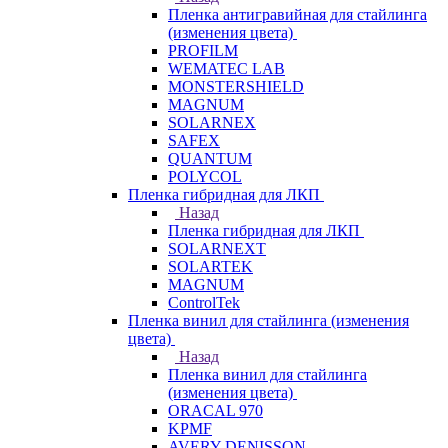
Пленка антигравийная для стайлинга
(изменения цвета)
PROFILM
WEMATEC LAB
MONSTERSHIELD
MAGNUM
SOLARNEX
SAFEX
QUANTUM
POLYCOL
Пленка гибридная для ЛКП
Назад
Пленка гибридная для ЛКП
SOLARNEXT
SOLARTEK
MAGNUM
ControlTek
Пленка винил для стайлинга (изменения
цвета)
Назад
Пленка винил для стайлинга
(изменения цвета)
ORACAL 970
KPMF
AVERY DENISSON