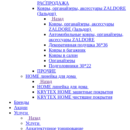
РАСПРОДАЖА
Ковры, органайзеры, аксессуары ZALDORE
(Зальдор)
Назад
Ковры, органайзеры, аксессуары
ZALDORE (Зальдор)
Автомобильные ковры, органайзеры,
аксессуары ZALDORE
Декоративная подушка 36*36
Ковры в багажник
Ковры в салон
Органайзеры
Подголовники 30*22
ПРОЧИЕ
HOME линейка для дома
Назад
HOME линейка для дома
KRYTEX HOME защитные покрытия
KRYTEX HOME чистящие покрытия
Бренды
Акции
Услуги
Назад
Услуги
Архитектурное тонирование