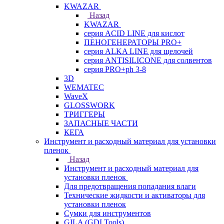
KWAZAR
Назад
KWAZAR
серия ACID LINE для кислот
ПЕНОГЕНЕРАТОРЫ PRO+
серия ALKA LINE для щелочей
серия ANTISILICONE для солвентов
серия PRO+ph 3-8
3D
WEMATEC
WaveX
GLOSSWORK
ТРИГГЕРЫ
ЗАПАСНЫЕ ЧАСТИ
КЕГА
Инструмент и расходный материал для установки
пленок
Назад
Инструмент и расходный материал для
установки пленок
Для предотвращения попадания влаги
Технические жидкости и активаторы для
установки пленок
Сумки для инструментов
GILA (GDI Tools)