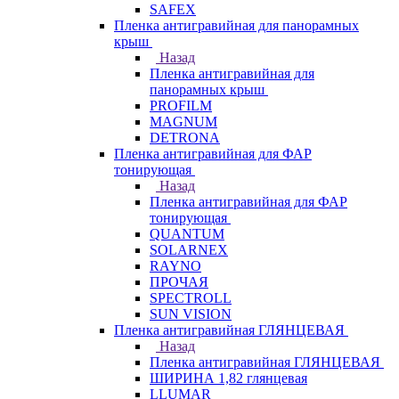
SAFEX
Пленка антигравийная для панорамных
крыш
Назад
Пленка антигравийная для
панорамных крыш
PROFILM
MAGNUM
DETRONA
Пленка антигравийная для ФАР
тонирующая
Назад
Пленка антигравийная для ФАР
тонирующая
QUANTUM
SOLARNEX
RAYNO
ПРОЧАЯ
SPECTROLL
SUN VISION
Пленка антигравийная ГЛЯНЦЕВАЯ
Назад
Пленка антигравийная ГЛЯНЦЕВАЯ
ШИРИНА 1,82 глянцевая
LLUMAR