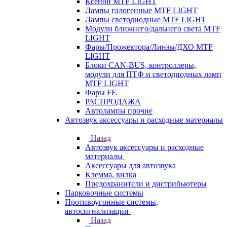
Ксенон MTF LIGHT
Лампы галогенные MTF LIGHT
Лампы светодиодные MTF LIGHT
Модули ближнего/дальнего света MTF
LIGHT
Фары/Прожектора/Линзы/ДХО MTF
LIGHT
Блоки CAN-BUS, контроллеры,
модули для ПТФ и светодиодных ламп
MTF LIGHT
Фары FF.
РАСПРОДАЖА
Автолампы прочие
Автозвук аксессуары и расходные материалы
Назад
Автозвук аксессуары и расходные
материалы
Аксессуары для автозвука
Клемма, вилка
Предохранители и дистрибьютеры
Парковочные системы
Противоугонные системы,
автосигнализации
Назад