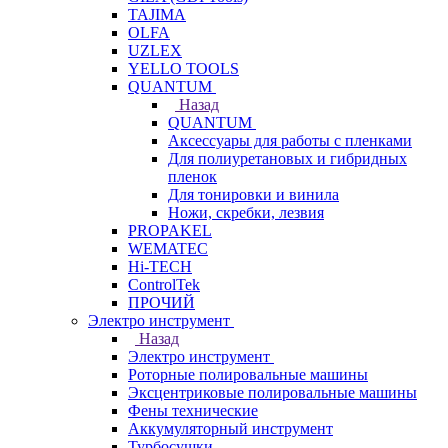
TAJIMA
OLFA
UZLEX
YELLO TOOLS
QUANTUM
Назад
QUANTUM
Аксессуары для работы с пленками
Для полиуретановых и гибридных
пленок
Для тонировки и винила
Ножи, скребки, лезвия
PROPAKEL
WEMATEC
Hi-TECH
ControlTek
ПРОЧИЙ
Электро инструмент
Назад
Электро инструмент
Роторные полировальные машины
Эксцентриковые полировальные машины
Фены технические
Аккумуляторный инструмент
Турбосушки