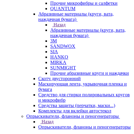
Прочие микрофибры и салфетки
QUANTUM
Абразивные материалы (круги, вата,
наждачная бумага)
Назад
Абразивные материалы (круги, вата,
наждачная бумага)
3М
SANDWOX
SIA
HANKO
MIRKA
SUNMIGHT
Прочие абразивные круги и наждачки
Скотч двусторонний
Маскирующая лента, укрывочная пленка и
бумага
Средство для стирки полировальных кругов
и микрофибр
Средства защиты (перчатки, маски...)
Комплекты для вклейки автостекол
Опрыскиватели, фланоны и пеногенераторы
Назад
Опрыскиватели, фланоны и пеногенераторы