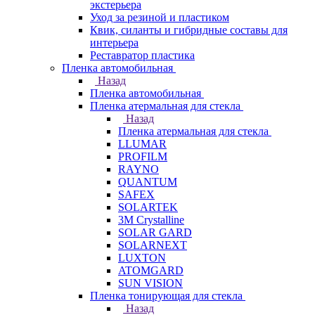
экстерьера
Уход за резиной и пластиком
Квик, силанты и гибридные составы для
интерьера
Реставратор пластика
Пленка автомобильная
Назад
Пленка автомобильная
Пленка атермальная для стекла
Назад
Пленка атермальная для стекла
LLUMAR
PROFILM
RAYNO
QUANTUM
SAFEX
SOLARTEK
3M Crystalline
SOLAR GARD
SOLARNEXT
LUXTON
ATOMGARD
SUN VISION
Пленка тонирующая для стекла
Назад