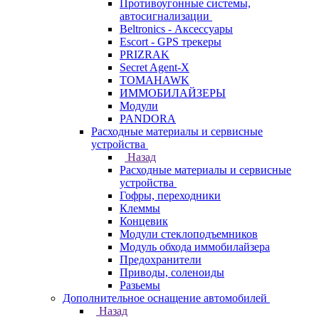
Противоугонные системы,
автосигнализации
Beltronics - Аксессуары
Escort - GPS трекеры
PRIZRAK
Secret Agent-X
TOMAHAWK
ИММОБИЛАЙЗЕРЫ
Модули
PANDORA
Расходные материалы и сервисные
устройства
Назад
Расходные материалы и сервисные
устройства
Гофры, переходники
Клеммы
Концевик
Модули стеклоподъемников
Модуль обхода иммобилайзера
Предохранители
Приводы, соленоиды
Разьемы
Дополнительное оснащение автомобилей
Назад