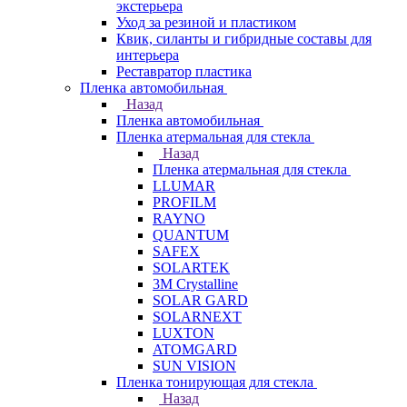
экстерьера
Уход за резиной и пластиком
Квик, силанты и гибридные составы для
интерьера
Реставратор пластика
Пленка автомобильная
Назад
Пленка автомобильная
Пленка атермальная для стекла
Назад
Пленка атермальная для стекла
LLUMAR
PROFILM
RAYNO
QUANTUM
SAFEX
SOLARTEK
3M Crystalline
SOLAR GARD
SOLARNEXT
LUXTON
ATOMGARD
SUN VISION
Пленка тонирующая для стекла
Назад