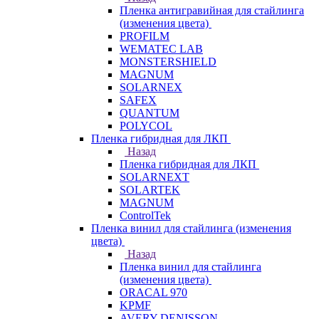
Пленка антигравийная для стайлинга
(изменения цвета)
PROFILM
WEMATEC LAB
MONSTERSHIELD
MAGNUM
SOLARNEX
SAFEX
QUANTUM
POLYCOL
Пленка гибридная для ЛКП
Назад
Пленка гибридная для ЛКП
SOLARNEXT
SOLARTEK
MAGNUM
ControlTek
Пленка винил для стайлинга (изменения
цвета)
Назад
Пленка винил для стайлинга
(изменения цвета)
ORACAL 970
KPMF
AVERY DENISSON