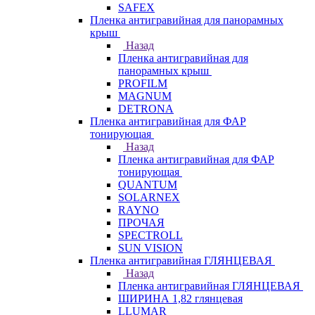
SAFEX
Пленка антигравийная для панорамных
крыш
Назад
Пленка антигравийная для
панорамных крыш
PROFILM
MAGNUM
DETRONA
Пленка антигравийная для ФАР
тонирующая
Назад
Пленка антигравийная для ФАР
тонирующая
QUANTUM
SOLARNEX
RAYNO
ПРОЧАЯ
SPECTROLL
SUN VISION
Пленка антигравийная ГЛЯНЦЕВАЯ
Назад
Пленка антигравийная ГЛЯНЦЕВАЯ
ШИРИНА 1,82 глянцевая
LLUMAR