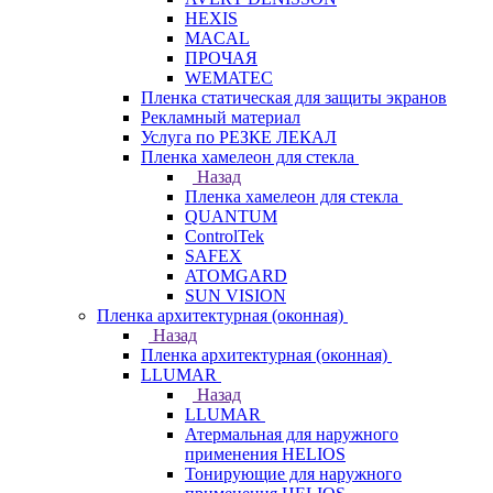
HEXIS
MACAL
ПРОЧАЯ
WEMATEC
Пленка статическая для защиты экранов
Рекламный материал
Услуга по РЕЗКЕ ЛЕКАЛ
Пленка хамелеон для стекла
Назад
Пленка хамелеон для стекла
QUANTUM
ControlTek
SAFEX
ATOMGARD
SUN VISION
Пленка архитектурная (оконная)
Назад
Пленка архитектурная (оконная)
LLUMAR
Назад
LLUMAR
Атермальная для наружного
применения HELIOS
Тонирующие для наружного