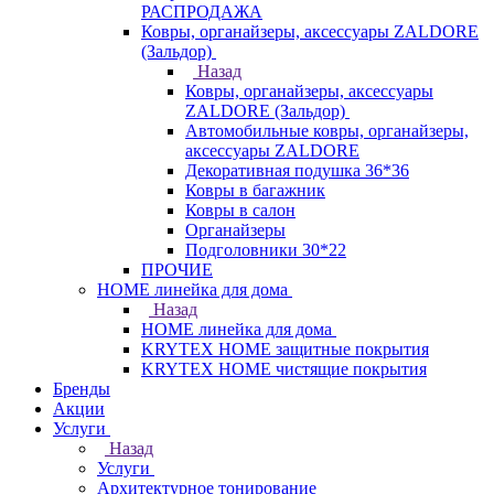
РАСПРОДАЖА
Ковры, органайзеры, аксессуары ZALDORE
(Зальдор)
Назад
Ковры, органайзеры, аксессуары
ZALDORE (Зальдор)
Автомобильные ковры, органайзеры,
аксессуары ZALDORE
Декоративная подушка 36*36
Ковры в багажник
Ковры в салон
Органайзеры
Подголовники 30*22
ПРОЧИЕ
HOME линейка для дома
Назад
HOME линейка для дома
KRYTEX HOME защитные покрытия
KRYTEX HOME чистящие покрытия
Бренды
Акции
Услуги
Назад
Услуги
Архитектурное тонирование