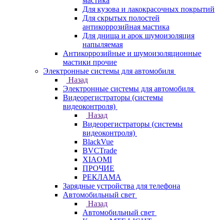
мастика
Для кузова и лакокрасочных покрытий
Для скрытых полостей
антикоррозийная мастика
Для днища и арок шумоизоляция
напыляемая
Антикоррозийные и шумоизоляционные
мастики прочие
Электронные системы для автомобиля
Назад
Электронные системы для автомобиля
Видеорегистраторы (системы
видеоконтроля)
Назад
Видеорегистраторы (системы
видеоконтроля)
BlackVue
BVCTrade
XIAOMI
ПРОЧИЕ
РЕКЛАМА
Зарядные устройства для телефона
Автомобильный свет
Назад
Автомобильный свет