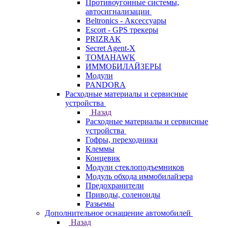
Противоугонные системы,
автосигнализации
Beltronics - Аксессуары
Escort - GPS трекеры
PRIZRAK
Secret Agent-X
TOMAHAWK
ИММОБИЛАЙЗЕРЫ
Модули
PANDORA
Расходные материалы и сервисные
устройства
Назад
Расходные материалы и сервисные
устройства
Гофры, переходники
Клеммы
Концевик
Модули стеклоподъемников
Модуль обхода иммобилайзера
Предохранители
Приводы, соленоиды
Разьемы
Дополнительное оснащение автомобилей
Назад