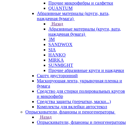
Прочие микрофибры и салфетки
QUANTUM
Абразивные материалы (круги, вата,
наждачная бумага)
Назад
Абразивные материалы (круги, вата,
наждачная бумага)
3М
SANDWOX
SIA
HANKO
MIRKA
SUNMIGHT
Прочие абразивные круги и наждачки
Скотч двусторонний
Маскирующая лента, укрывочная пленка и
бумага
Средство для стирки полировальных кругов
и микрофибр
Средства защиты (перчатки, маски...)
Комплекты для вклейки автостекол
Опрыскиватели, фланоны и пеногенераторы
Назад
Опрыскиватели, фланоны и пеногенераторы