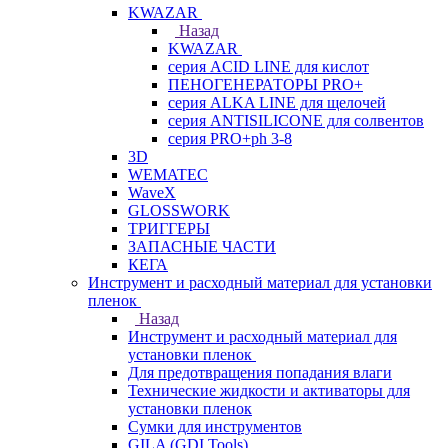
KWAZAR
Назад
KWAZAR
серия ACID LINE для кислот
ПЕНОГЕНЕРАТОРЫ PRO+
серия ALKA LINE для щелочей
серия ANTISILICONE для солвентов
серия PRO+ph 3-8
3D
WEMATEC
WaveX
GLOSSWORK
ТРИГГЕРЫ
ЗАПАСНЫЕ ЧАСТИ
КЕГА
Инструмент и расходный материал для установки
пленок
Назад
Инструмент и расходный материал для
установки пленок
Для предотвращения попадания влаги
Технические жидкости и активаторы для
установки пленок
Сумки для инструментов
GILA (GDI Tools)