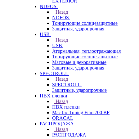
EXTERIOR
NDFOS
Назад
NDFOS
Тонирующие солнцезащитные
Защитная, ударопрочная
USB
Назад
USB
Атермальная, теплоотражающая
Тонирующие солнцезащитные
Матовые и декоративные
Защитная, ударопрочная
SPECTROLL
Назад
SPECTROLL
Защитные, ударопрочные
ПВХ пленки
Назад
ПВХ пленки
MacTac Tuning Film 700 BF
ORACAL
РАСПРОДАЖА
Назад
РАСПРОДАЖА