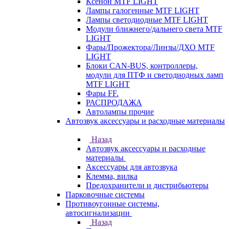
Ксенон MTF LIGHT
Лампы галогенные MTF LIGHT
Лампы светодиодные MTF LIGHT
Модули ближнего/дальнего света MTF
LIGHT
Фары/Прожектора/Линзы/ДХО MTF
LIGHT
Блоки CAN-BUS, контроллеры,
модули для ПТФ и светодиодных ламп
MTF LIGHT
Фары FF.
РАСПРОДАЖА
Автолампы прочие
Автозвук аксессуары и расходные материалы
Назад
Автозвук аксессуары и расходные
материалы
Аксессуары для автозвука
Клемма, вилка
Предохранители и дистрибьютеры
Парковочные системы
Противоугонные системы,
автосигнализации
Назад