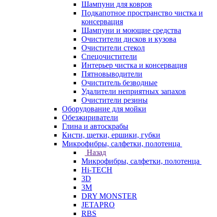
Шампуни для ковров
Подкапотное пространство чистка и
консервация
Шампуни и моющие средства
Очистители дисков и кузова
Очистители стекол
Спецочистители
Интерьер чистка и консервация
Пятновыводители
Очиститель безводные
Удалители неприятных запахов
Очистители резины
Оборудование для мойки
Обезжириватели
Глина и автоскрабы
Кисти, щетки, ершики, губки
Микрофибры, салфетки, полотенца
Назад
Микрофибры, салфетки, полотенца
Hi-TECH
3D
3М
DRY MONSTER
JETAPRO
RBS