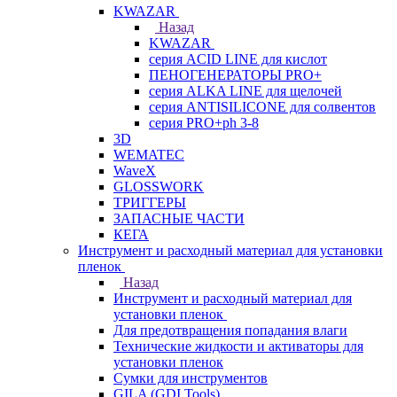
KWAZAR
Назад
KWAZAR
серия ACID LINE для кислот
ПЕНОГЕНЕРАТОРЫ PRO+
серия ALKA LINE для щелочей
серия ANTISILICONE для солвентов
серия PRO+ph 3-8
3D
WEMATEC
WaveX
GLOSSWORK
ТРИГГЕРЫ
ЗАПАСНЫЕ ЧАСТИ
КЕГА
Инструмент и расходный материал для установки
пленок
Назад
Инструмент и расходный материал для
установки пленок
Для предотвращения попадания влаги
Технические жидкости и активаторы для
установки пленок
Сумки для инструментов
GILA (GDI Tools)