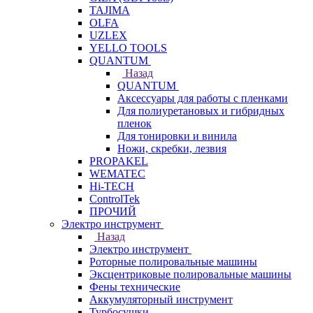
TAJIMA
OLFA
UZLEX
YELLO TOOLS
QUANTUM
Назад
QUANTUM
Аксессуары для работы с пленками
Для полиуретановых и гибридных
пленок
Для тонировки и винила
Ножи, скребки, лезвия
PROPAKEL
WEMATEC
Hi-TECH
ControlTek
ПРОЧИЙ
Электро инструмент
Назад
Электро инструмент
Роторные полировальные машины
Эксцентриковые полировальные машины
Фены технические
Аккумуляторный инструмент
Турбосушки