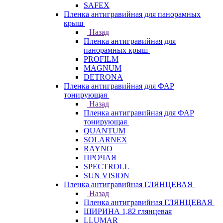
SAFEX
Пленка антигравийная для панорамных
крыш
Назад
Пленка антигравийная для
панорамных крыш
PROFILM
MAGNUM
DETRONA
Пленка антигравийная для ФАР
тонирующая
Назад
Пленка антигравийная для ФАР
тонирующая
QUANTUM
SOLARNEX
RAYNO
ПРОЧАЯ
SPECTROLL
SUN VISION
Пленка антигравийная ГЛЯНЦЕВАЯ
Назад
Пленка антигравийная ГЛЯНЦЕВАЯ
ШИРИНА 1,82 глянцевая
LLUMAR