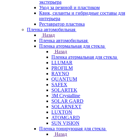
экстерьера
Уход за резиной и пластиком
Квик, силанты и гибридные составы для
интерьера
Реставратор пластика
Пленка автомобильная
Назад
Пленка автомобильная
Пленка атермальная для стекла
Назад
Пленка атермальная для стекла
LLUMAR
PROFILM
RAYNO
QUANTUM
SAFEX
SOLARTEK
3M Crystalline
SOLAR GARD
SOLARNEXT
LUXTON
ATOMGARD
SUN VISION
Пленка тонирующая для стекла
Назад