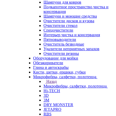
Шампуни для ковров
Подкапотное пространство чистка и
консервация
Шампуни и моющие средства
Очистители дисков и кузова
Очистители стекол
Спецочистители
Интерьер чистка и консервация
Пятновыводители
Очиститель безводные
Удалители неприятных запахов
Очистители резины
Оборудование для мойки
Обезжириватели
Глина и автоскрабы
Кисти, щетки, ершики, губки
Микрофибры, салфетки, полотенца
Назад
Микрофибры, салфетки, полотенца
Hi-TECH
3D
3М
DRY MONSTER
JETAPRO
RBS