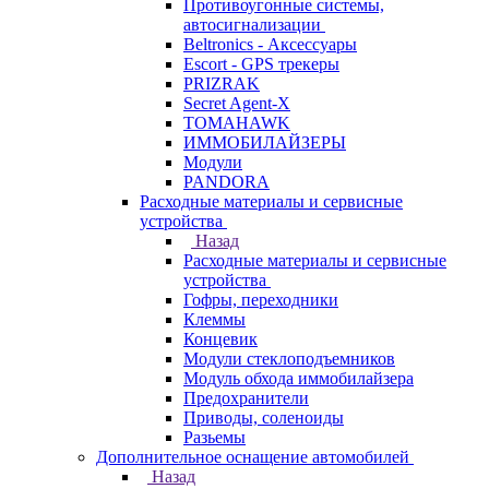
Противоугонные системы,
автосигнализации
Beltronics - Аксессуары
Escort - GPS трекеры
PRIZRAK
Secret Agent-X
TOMAHAWK
ИММОБИЛАЙЗЕРЫ
Модули
PANDORA
Расходные материалы и сервисные
устройства
Назад
Расходные материалы и сервисные
устройства
Гофры, переходники
Клеммы
Концевик
Модули стеклоподъемников
Модуль обхода иммобилайзера
Предохранители
Приводы, соленоиды
Разьемы
Дополнительное оснащение автомобилей
Назад