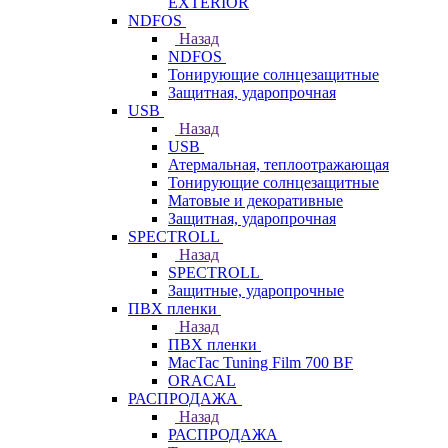
EXTERIOR
NDFOS
Назад
NDFOS
Тонирующие солнцезащитные
Защитная, ударопрочная
USB
Назад
USB
Атермальная, теплоотражающая
Тонирующие солнцезащитные
Матовые и декоративные
Защитная, ударопрочная
SPECTROLL
Назад
SPECTROLL
Защитные, ударопрочные
ПВХ пленки
Назад
ПВХ пленки
MacTac Tuning Film 700 BF
ORACAL
РАСПРОДАЖА
Назад
РАСПРОДАЖА