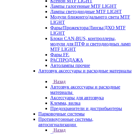
Ксенон MTF LIGHT
Лампы галогенные MTF LIGHT
Лампы светодиодные MTF LIGHT
Модули ближнего/дальнего света MTF
LIGHT
Фары/Прожектора/Линзы/ДХО MTF
LIGHT
Блоки CAN-BUS, контроллеры,
модули для ПТФ и светодиодных ламп
MTF LIGHT
Фары FF.
РАСПРОДАЖА
Автолампы прочие
Автозвук аксессуары и расходные материалы
Назад
Автозвук аксессуары и расходные
материалы
Аксессуары для автозвука
Клемма, вилка
Предохранители и дистрибьютеры
Парковочные системы
Противоугонные системы,
автосигнализации
Назад