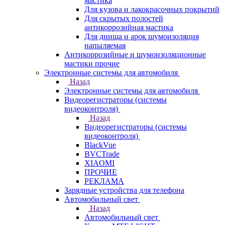
мастика
Для кузова и лакокрасочных покрытий
Для скрытых полостей
антикоррозийная мастика
Для днища и арок шумоизоляция
напыляемая
Антикоррозийные и шумоизоляционные
мастики прочие
Электронные системы для автомобиля
Назад
Электронные системы для автомобиля
Видеорегистраторы (системы
видеоконтроля)
Назад
Видеорегистраторы (системы
видеоконтроля)
BlackVue
BVCTrade
XIAOMI
ПРОЧИЕ
РЕКЛАМА
Зарядные устройства для телефона
Автомобильный свет
Назад
Автомобильный свет