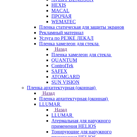
HEXIS
MACAL
ПРОЧАЯ
WEMATEC
Пленка статическая для защиты экранов
Рекламный материал
Услуга по РЕЗКЕ ЛЕКАЛ
Пленка хамелеон для стекла
Назад
Пленка хамелеон для стекла
QUANTUM
ControlTek
SAFEX
ATOMGARD
SUN VISION
Пленка архитектурная (оконная)
Назад
Пленка архитектурная (оконная)
LLUMAR
Назад
LLUMAR
Атермальная для наружного
применения HELIOS
Тонирующие для наружного