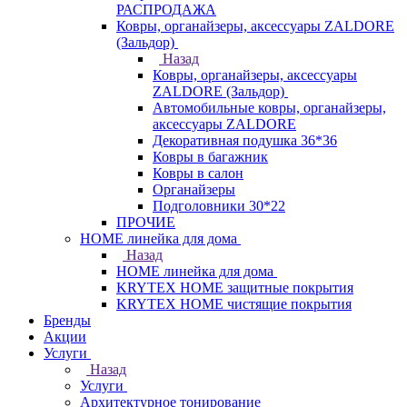
РАСПРОДАЖА
Ковры, органайзеры, аксессуары ZALDORE
(Зальдор)
Назад
Ковры, органайзеры, аксессуары
ZALDORE (Зальдор)
Автомобильные ковры, органайзеры,
аксессуары ZALDORE
Декоративная подушка 36*36
Ковры в багажник
Ковры в салон
Органайзеры
Подголовники 30*22
ПРОЧИЕ
HOME линейка для дома
Назад
HOME линейка для дома
KRYTEX HOME защитные покрытия
KRYTEX HOME чистящие покрытия
Бренды
Акции
Услуги
Назад
Услуги
Архитектурное тонирование