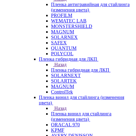
Пленка антигравийная для стайлинга
(изменения цвета)
PROFILM
WEMATEC LAB
MONSTERSHIELD
MAGNUM
SOLARNEX
SAFEX
QUANTUM
POLYCOL
Пленка гибридная для ЛКП
Назад
Пленка гибридная для ЛКП
SOLARNEXT
SOLARTEK
MAGNUM
ControlTek
Пленка винил для стайлинга (изменения
цвета)
Назад
Пленка винил для стайлинга
(изменения цвета)
ORACAL 970
KPMF
AVERY DENISSON