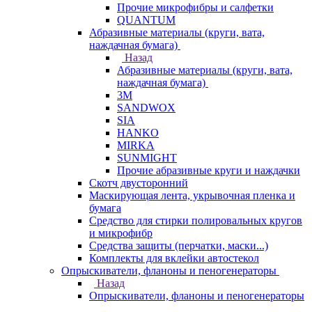
Прочие микрофибры и салфетки
QUANTUM
Абразивные материалы (круги, вата,
наждачная бумага)
Назад
Абразивные материалы (круги, вата,
наждачная бумага)
3М
SANDWOX
SIA
HANKO
MIRKA
SUNMIGHT
Прочие абразивные круги и наждачки
Скотч двусторонний
Маскирующая лента, укрывочная пленка и
бумага
Средство для стирки полировальных кругов
и микрофибр
Средства защиты (перчатки, маски...)
Комплекты для вклейки автостекол
Опрыскиватели, фланоны и пеногенераторы
Назад
Опрыскиватели, фланоны и пеногенераторы