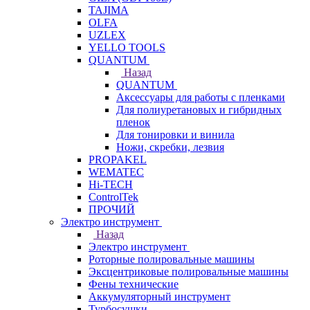
TAJIMA
OLFA
UZLEX
YELLO TOOLS
QUANTUM
Назад
QUANTUM
Аксессуары для работы с пленками
Для полиуретановых и гибридных
пленок
Для тонировки и винила
Ножи, скребки, лезвия
PROPAKEL
WEMATEC
Hi-TECH
ControlTek
ПРОЧИЙ
Электро инструмент
Назад
Электро инструмент
Роторные полировальные машины
Эксцентриковые полировальные машины
Фены технические
Аккумуляторный инструмент
Турбосушки