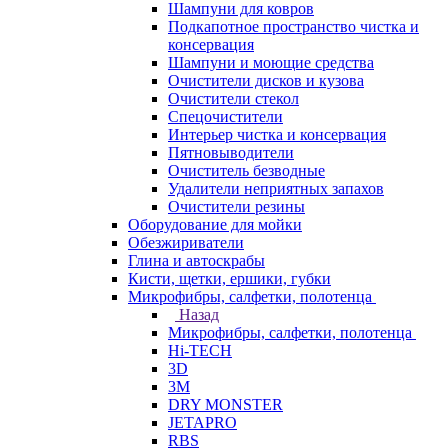
Шампуни для ковров
Подкапотное пространство чистка и
консервация
Шампуни и моющие средства
Очистители дисков и кузова
Очистители стекол
Спецочистители
Интерьер чистка и консервация
Пятновыводители
Очиститель безводные
Удалители неприятных запахов
Очистители резины
Оборудование для мойки
Обезжириватели
Глина и автоскрабы
Кисти, щетки, ершики, губки
Микрофибры, салфетки, полотенца
Назад
Микрофибры, салфетки, полотенца
Hi-TECH
3D
3М
DRY MONSTER
JETAPRO
RBS