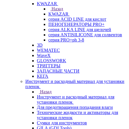
KWAZAR
Назад
KWAZAR
серия ACID LINE для кислот
ПЕНОГЕНЕРАТОРЫ PRO+
серия ALKA LINE для щелочей
серия ANTISILICONE для солвентов
серия PRO+ph 3-8
3D
WEMATEC
WaveX
GLOSSWORK
ТРИГГЕРЫ
ЗАПАСНЫЕ ЧАСТИ
КЕГА
Инструмент и расходный материал для установки
пленок
Назад
Инструмент и расходный материал для
установки пленок
Для предотвращения попадания влаги
Технические жидкости и активаторы для
установки пленок
Сумки для инструментов
GILA (GDI Tools)