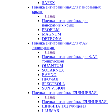
SAFEX
Пленка антигравийная для панорамных
крыш
Назад
Пленка антигравийная для
панорамных крыш
PROFILM
MAGNUM
DETRONA
Пленка антигравийная для ФАР
тонирующая
Назад
Пленка антигравийная для ФАР
тонирующая
QUANTUM
SOLARNEX
RAYNO
ПРОЧАЯ
SPECTROLL
SUN VISION
Пленка антигравийная ГЛЯНЦЕВАЯ
Назад
Пленка антигравийная ГЛЯНЦЕВАЯ
ШИРИНА 1,82 глянцевая
LLUMAR