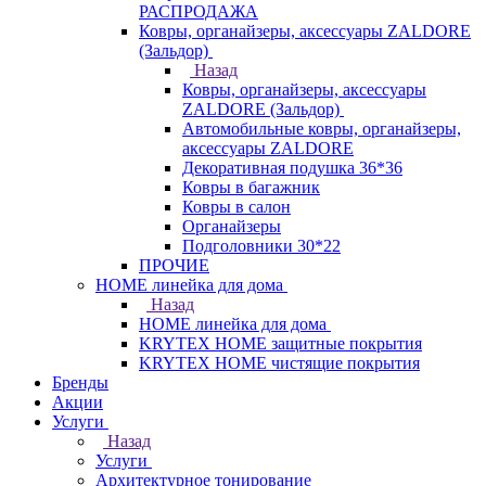
РАСПРОДАЖА
Ковры, органайзеры, аксессуары ZALDORE
(Зальдор)
Назад
Ковры, органайзеры, аксессуары
ZALDORE (Зальдор)
Автомобильные ковры, органайзеры,
аксессуары ZALDORE
Декоративная подушка 36*36
Ковры в багажник
Ковры в салон
Органайзеры
Подголовники 30*22
ПРОЧИЕ
HOME линейка для дома
Назад
HOME линейка для дома
KRYTEX HOME защитные покрытия
KRYTEX HOME чистящие покрытия
Бренды
Акции
Услуги
Назад
Услуги
Архитектурное тонирование