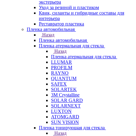
экстерьера
Уход за резиной и пластиком
Квик, силанты и гибридные составы для
интерьера
Реставратор пластика
Пленка автомобильная
Назад
Пленка автомобильная
Пленка атермальная для стекла
Назад
Пленка атермальная для стекла
LLUMAR
PROFILM
RAYNO
QUANTUM
SAFEX
SOLARTEK
3M Crystalline
SOLAR GARD
SOLARNEXT
LUXTON
ATOMGARD
SUN VISION
Пленка тонирующая для стекла
Назад