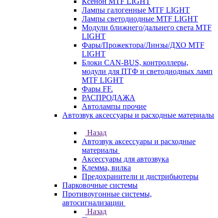
Ксенон MTF LIGHT
Лампы галогенные MTF LIGHT
Лампы светодиодные MTF LIGHT
Модули ближнего/дальнего света MTF
LIGHT
Фары/Прожектора/Линзы/ДХО MTF
LIGHT
Блоки CAN-BUS, контроллеры,
модули для ПТФ и светодиодных ламп
MTF LIGHT
Фары FF.
РАСПРОДАЖА
Автолампы прочие
Автозвук аксессуары и расходные материалы
Назад
Автозвук аксессуары и расходные
материалы
Аксессуары для автозвука
Клемма, вилка
Предохранители и дистрибьютеры
Парковочные системы
Противоугонные системы,
автосигнализации
Назад