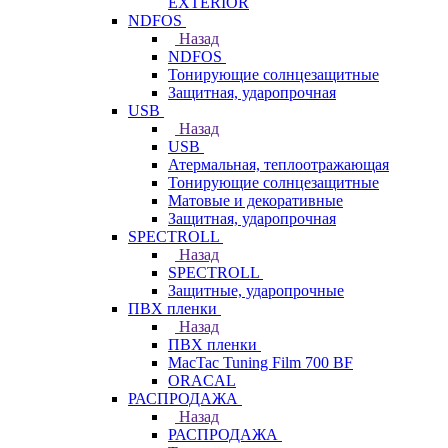
EXTERIOR
NDFOS
Назад
NDFOS
Тонирующие солнцезащитные
Защитная, ударопрочная
USB
Назад
USB
Атермальная, теплоотражающая
Тонирующие солнцезащитные
Матовые и декоративные
Защитная, ударопрочная
SPECTROLL
Назад
SPECTROLL
Защитные, ударопрочные
ПВХ пленки
Назад
ПВХ пленки
MacTac Tuning Film 700 BF
ORACAL
РАСПРОДАЖА
Назад
РАСПРОДАЖА