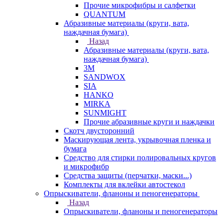
Прочие микрофибры и салфетки
QUANTUM
Абразивные материалы (круги, вата,
наждачная бумага)
Назад
Абразивные материалы (круги, вата,
наждачная бумага)
3М
SANDWOX
SIA
HANKO
MIRKA
SUNMIGHT
Прочие абразивные круги и наждачки
Скотч двусторонний
Маскирующая лента, укрывочная пленка и
бумага
Средство для стирки полировальных кругов
и микрофибр
Средства защиты (перчатки, маски...)
Комплекты для вклейки автостекол
Опрыскиватели, фланоны и пеногенераторы
Назад
Опрыскиватели, фланоны и пеногенераторы