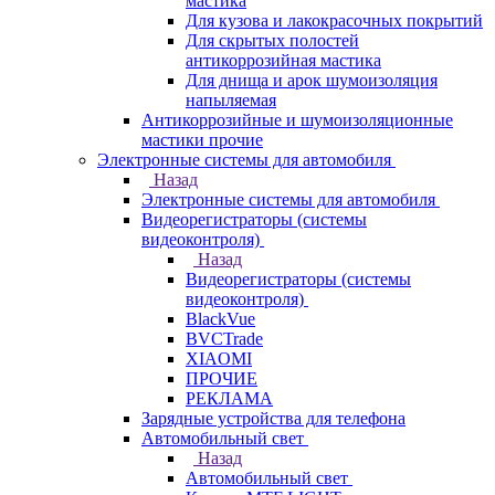
мастика
Для кузова и лакокрасочных покрытий
Для скрытых полостей
антикоррозийная мастика
Для днища и арок шумоизоляция
напыляемая
Антикоррозийные и шумоизоляционные
мастики прочие
Электронные системы для автомобиля
Назад
Электронные системы для автомобиля
Видеорегистраторы (системы
видеоконтроля)
Назад
Видеорегистраторы (системы
видеоконтроля)
BlackVue
BVCTrade
XIAOMI
ПРОЧИЕ
РЕКЛАМА
Зарядные устройства для телефона
Автомобильный свет
Назад
Автомобильный свет