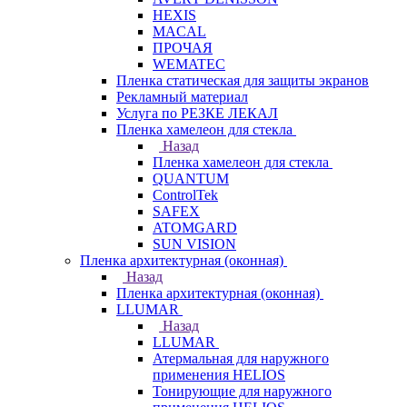
HEXIS
MACAL
ПРОЧАЯ
WEMATEC
Пленка статическая для защиты экранов
Рекламный материал
Услуга по РЕЗКЕ ЛЕКАЛ
Пленка хамелеон для стекла
Назад
Пленка хамелеон для стекла
QUANTUM
ControlTek
SAFEX
ATOMGARD
SUN VISION
Пленка архитектурная (оконная)
Назад
Пленка архитектурная (оконная)
LLUMAR
Назад
LLUMAR
Атермальная для наружного
применения HELIOS
Тонирующие для наружного