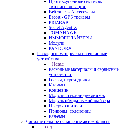
Противоугонные системы,
автосигнализации
Beltronics - Аксессуары
Escort - GPS трекеры
PRIZRAK
Secret Agent-X
TOMAHAWK
ИММОБИЛАЙЗЕРЫ
Модули
PANDORA
Расходные материалы и сервисные
устройства
Назад
Расходные материалы и сервисные
устройства
Гофры, переходники
Клеммы
Концевик
Модули стеклоподъемников
Модуль обхода иммобилайзера
Предохранители
Приводы, соленоиды
Разьемы
Дополнительное оснащение автомобилей
Назад