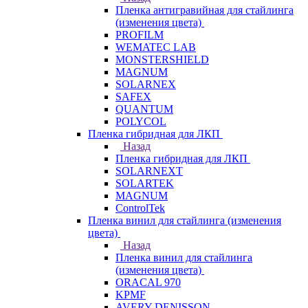
Пленка антигравийная для стайлинга
(изменения цвета)
PROFILM
WEMATEC LAB
MONSTERSHIELD
MAGNUM
SOLARNEX
SAFEX
QUANTUM
POLYCOL
Пленка гибридная для ЛКП
Назад
Пленка гибридная для ЛКП
SOLARNEXT
SOLARTEK
MAGNUM
ControlTek
Пленка винил для стайлинга (изменения
цвета)
Назад
Пленка винил для стайлинга
(изменения цвета)
ORACAL 970
KPMF
AVERY DENISSON