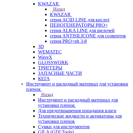
KWAZAR
Назад
KWAZAR
серия ACID LINE для кислот
ПЕНОГЕНЕРАТОРЫ PRO+
серия ALKA LINE для щелочей
серия ANTISILICONE для солвентов
серия PRO+ph 3-8
3D
WEMATEC
WaveX
GLOSSWORK
ТРИГГЕРЫ
ЗАПАСНЫЕ ЧАСТИ
КЕГА
Инструмент и расходный материал для установки
пленок
Назад
Инструмент и расходный материал для
установки пленок
Для предотвращения попадания влаги
Технические жидкости и активаторы для
установки пленок
Сумки для инструментов
GILA (GDI Tools)