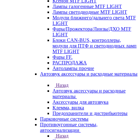
Ксенон MTF LIGHT
Лампы галогенные MTF LIGHT
Лампы светодиодные MTF LIGHT
Модули ближнего/дальнего света MTF
LIGHT
Фары/Прожектора/Линзы/ДХО MTF
LIGHT
Блоки CAN-BUS, контроллеры,
модули для ПТФ и светодиодных ламп
MTF LIGHT
Фары FF.
РАСПРОДАЖА
Автолампы прочие
Автозвук аксессуары и расходные материалы
Назад
Автозвук аксессуары и расходные
материалы
Аксессуары для автозвука
Клемма, вилка
Предохранители и дистрибьютеры
Парковочные системы
Противоугонные системы,
автосигнализации
Назад