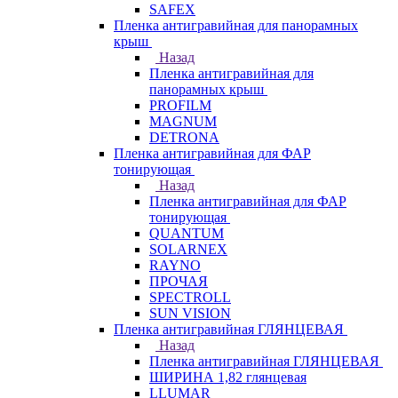
SAFEX
Пленка антигравийная для панорамных
крыш
Назад
Пленка антигравийная для
панорамных крыш
PROFILM
MAGNUM
DETRONA
Пленка антигравийная для ФАР
тонирующая
Назад
Пленка антигравийная для ФАР
тонирующая
QUANTUM
SOLARNEX
RAYNO
ПРОЧАЯ
SPECTROLL
SUN VISION
Пленка антигравийная ГЛЯНЦЕВАЯ
Назад
Пленка антигравийная ГЛЯНЦЕВАЯ
ШИРИНА 1,82 глянцевая
LLUMAR