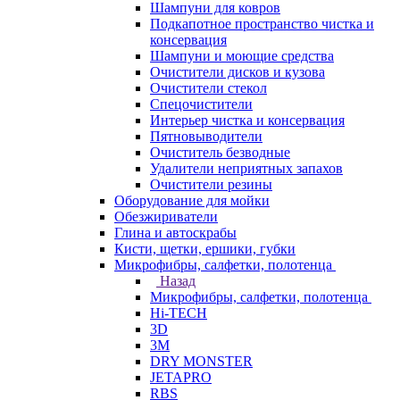
Шампуни для ковров
Подкапотное пространство чистка и
консервация
Шампуни и моющие средства
Очистители дисков и кузова
Очистители стекол
Спецочистители
Интерьер чистка и консервация
Пятновыводители
Очиститель безводные
Удалители неприятных запахов
Очистители резины
Оборудование для мойки
Обезжириватели
Глина и автоскрабы
Кисти, щетки, ершики, губки
Микрофибры, салфетки, полотенца
Назад
Микрофибры, салфетки, полотенца
Hi-TECH
3D
3М
DRY MONSTER
JETAPRO
RBS