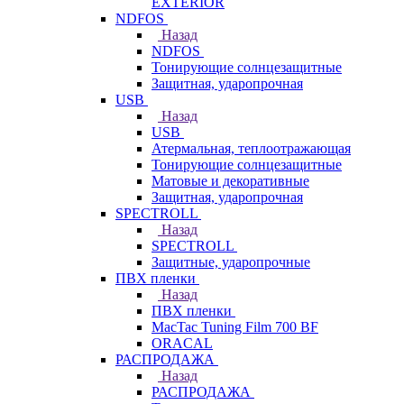
EXTERIOR
NDFOS
Назад
NDFOS
Тонирующие солнцезащитные
Защитная, ударопрочная
USB
Назад
USB
Атермальная, теплоотражающая
Тонирующие солнцезащитные
Матовые и декоративные
Защитная, ударопрочная
SPECTROLL
Назад
SPECTROLL
Защитные, ударопрочные
ПВХ пленки
Назад
ПВХ пленки
MacTac Tuning Film 700 BF
ORACAL
РАСПРОДАЖА
Назад
РАСПРОДАЖА