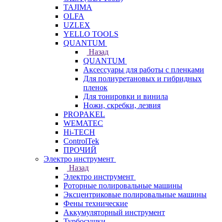
TAJIMA
OLFA
UZLEX
YELLO TOOLS
QUANTUM
Назад
QUANTUM
Аксессуары для работы с пленками
Для полиуретановых и гибридных
пленок
Для тонировки и винила
Ножи, скребки, лезвия
PROPAKEL
WEMATEC
Hi-TECH
ControlTek
ПРОЧИЙ
Электро инструмент
Назад
Электро инструмент
Роторные полировальные машины
Эксцентриковые полировальные машины
Фены технические
Аккумуляторный инструмент
Турбосушки