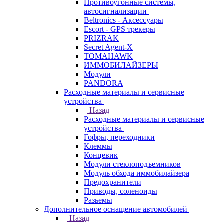
Противоугонные системы,
автосигнализации
Beltronics - Аксессуары
Escort - GPS трекеры
PRIZRAK
Secret Agent-X
TOMAHAWK
ИММОБИЛАЙЗЕРЫ
Модули
PANDORA
Расходные материалы и сервисные
устройства
Назад
Расходные материалы и сервисные
устройства
Гофры, переходники
Клеммы
Концевик
Модули стеклоподъемников
Модуль обхода иммобилайзера
Предохранители
Приводы, соленоиды
Разьемы
Дополнительное оснащение автомобилей
Назад