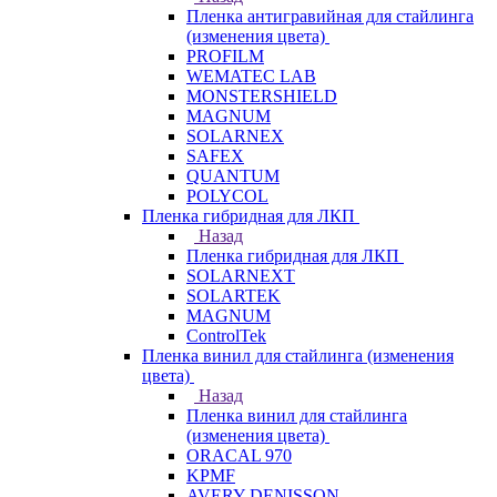
Пленка антигравийная для стайлинга
(изменения цвета)
PROFILM
WEMATEC LAB
MONSTERSHIELD
MAGNUM
SOLARNEX
SAFEX
QUANTUM
POLYCOL
Пленка гибридная для ЛКП
Назад
Пленка гибридная для ЛКП
SOLARNEXT
SOLARTEK
MAGNUM
ControlTek
Пленка винил для стайлинга (изменения
цвета)
Назад
Пленка винил для стайлинга
(изменения цвета)
ORACAL 970
KPMF
AVERY DENISSON