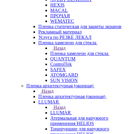
HEXIS
MACAL
ПРОЧАЯ
WEMATEC
Пленка статическая для защиты экранов
Рекламный материал
Услуга по РЕЗКЕ ЛЕКАЛ
Пленка хамелеон для стекла
Назад
Пленка хамелеон для стекла
QUANTUM
ControlTek
SAFEX
ATOMGARD
SUN VISION
Пленка архитектурная (оконная)
Назад
Пленка архитектурная (оконная)
LLUMAR
Назад
LLUMAR
Атермальная для наружного
применения HELIOS
Тонирующие для наружного