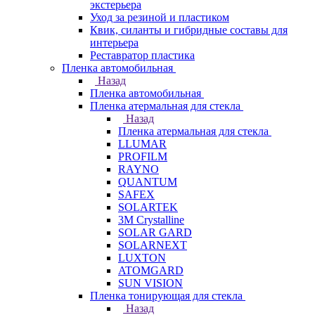
экстерьера
Уход за резиной и пластиком
Квик, силанты и гибридные составы для
интерьера
Реставратор пластика
Пленка автомобильная
Назад
Пленка автомобильная
Пленка атермальная для стекла
Назад
Пленка атермальная для стекла
LLUMAR
PROFILM
RAYNO
QUANTUM
SAFEX
SOLARTEK
3M Crystalline
SOLAR GARD
SOLARNEXT
LUXTON
ATOMGARD
SUN VISION
Пленка тонирующая для стекла
Назад