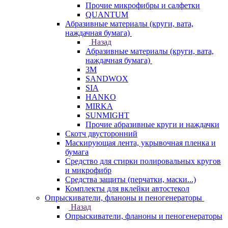
Прочие микрофибры и салфетки
QUANTUM
Абразивные материалы (круги, вата,
наждачная бумага)
Назад
Абразивные материалы (круги, вата,
наждачная бумага)
3М
SANDWOX
SIA
HANKO
MIRKA
SUNMIGHT
Прочие абразивные круги и наждачки
Скотч двусторонний
Маскирующая лента, укрывочная пленка и
бумага
Средство для стирки полировальных кругов
и микрофибр
Средства защиты (перчатки, маски...)
Комплекты для вклейки автостекол
Опрыскиватели, фланоны и пеногенераторы
Назад
Опрыскиватели, фланоны и пеногенераторы