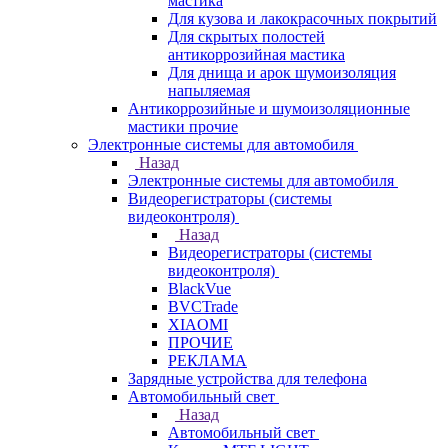
мастика
Для кузова и лакокрасочных покрытий
Для скрытых полостей
антикоррозийная мастика
Для днища и арок шумоизоляция
напыляемая
Антикоррозийные и шумоизоляционные
мастики прочие
Электронные системы для автомобиля
Назад
Электронные системы для автомобиля
Видеорегистраторы (системы
видеоконтроля)
Назад
Видеорегистраторы (системы
видеоконтроля)
BlackVue
BVCTrade
XIAOMI
ПРОЧИЕ
РЕКЛАМА
Зарядные устройства для телефона
Автомобильный свет
Назад
Автомобильный свет