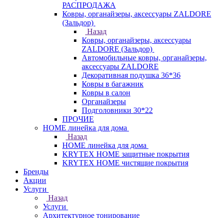
РАСПРОДАЖА
Ковры, органайзеры, аксессуары ZALDORE
(Зальдор)
Назад
Ковры, органайзеры, аксессуары
ZALDORE (Зальдор)
Автомобильные ковры, органайзеры,
аксессуары ZALDORE
Декоративная подушка 36*36
Ковры в багажник
Ковры в салон
Органайзеры
Подголовники 30*22
ПРОЧИЕ
HOME линейка для дома
Назад
HOME линейка для дома
KRYTEX HOME защитные покрытия
KRYTEX HOME чистящие покрытия
Бренды
Акции
Услуги
Назад
Услуги
Архитектурное тонирование